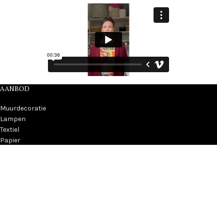
AANBOD
Muurdecoratie
Lampen
Textiel
Papier
Bobbi Beer
Aanbiedingen
Cadeautips
INFORMATIE
Over Kidzstijl