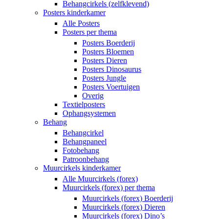
Behangcirkels (zelfklevend)
Posters kinderkamer
Alle Posters
Posters per thema
Posters Boerderij
Posters Bloemen
Posters Dieren
Posters Dinosaurus
Posters Jungle
Posters Voertuigen
Overig
Textielposters
Ophangsystemen
Behang
Behangcirkel
Behangpaneel
Fotobehang
Patroonbehang
Muurcirkels kinderkamer
Alle Muurcirkels (forex)
Muurcirkels (forex) per thema
Muurcirkels (forex) Boerderij
Muurcirkels (forex) Dieren
Muurcirkels (forex) Dino’s