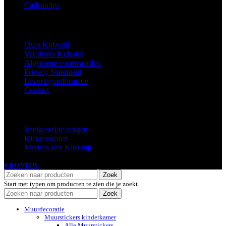
Cadeautips
Informatie
Over Kidzstijl
Vacatures Kidzstijl
Algemene voorwaarden
Privacy Statement
Leveringsinformatie
Contact
Extra
Veelgestelde vragen
Kleurenstalen
Merken van Kidzstijl
KIDZSTIJL
2024
Zoek
Start met typen om producten te zien die je zoekt.
Zoek
Muurdecoratie
Muurstickers kinderkamer
Alle Muurstickers