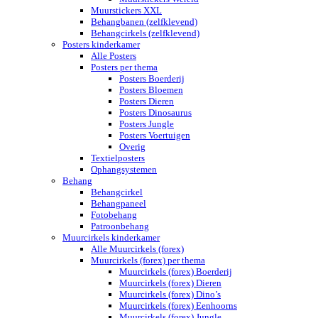
Muurstickers XXL
Behangbanen (zelfklevend)
Behangcirkels (zelfklevend)
Posters kinderkamer
Alle Posters
Posters per thema
Posters Boerderij
Posters Bloemen
Posters Dieren
Posters Dinosaurus
Posters Jungle
Posters Voertuigen
Overig
Textielposters
Ophangsystemen
Behang
Behangcirkel
Behangpaneel
Fotobehang
Patroonbehang
Muurcirkels kinderkamer
Alle Muurcirkels (forex)
Muurcirkels (forex) per thema
Muurcirkels (forex) Boerderij
Muurcirkels (forex) Dieren
Muurcirkels (forex) Dino’s
Muurcirkels (forex) Eenhoorns
Muurcirkels (forex) Jungle