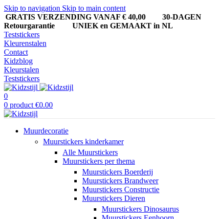
Skip to navigation
Skip to main content
GRATIS VERZENDING VANAF € 40,00
30-DAGEN
Retourgarantie UNIEK en GEMAAKT in NL
Teststickers
Kleurenstalen
Contact
Kidzblog
Kleurstalen
Teststickers
0
0
product
€
0.00
Muurdecoratie
Muurstickers kinderkamer
Alle Muurstickers
Muurstickers per thema
Muurstickers Boerderij
Muurstickers Brandweer
Muurstickers Constructie
Muurstickers Dieren
Muurstickers Dinosaurus
Muurstickers Eenhoorn