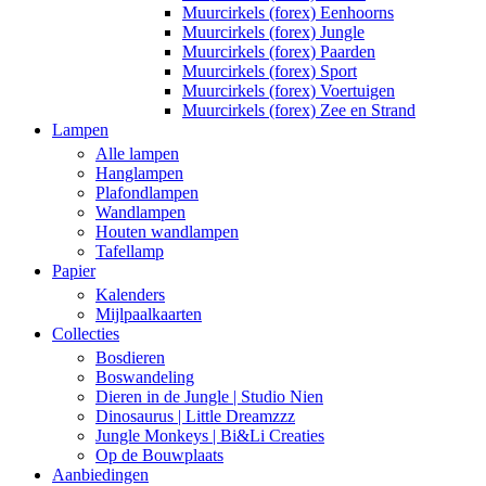
Muurcirkels (forex) Eenhoorns
Muurcirkels (forex) Jungle
Muurcirkels (forex) Paarden
Muurcirkels (forex) Sport
Muurcirkels (forex) Voertuigen
Muurcirkels (forex) Zee en Strand
Lampen
Alle lampen
Hanglampen
Plafondlampen
Wandlampen
Houten wandlampen
Tafellamp
Papier
Kalenders
Mijlpaalkaarten
Collecties
Bosdieren
Boswandeling
Dieren in de Jungle | Studio Nien
Dinosaurus | Little Dreamzzz
Jungle Monkeys | Bi&Li Creaties
Op de Bouwplaats
Aanbiedingen