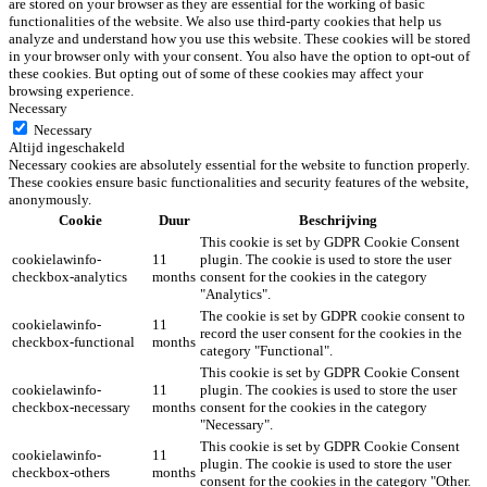
are stored on your browser as they are essential for the working of basic
functionalities of the website. We also use third-party cookies that help us
analyze and understand how you use this website. These cookies will be stored
in your browser only with your consent. You also have the option to opt-out of
these cookies. But opting out of some of these cookies may affect your
browsing experience.
Necessary
Necessary
Altijd ingeschakeld
Necessary cookies are absolutely essential for the website to function properly.
These cookies ensure basic functionalities and security features of the website,
anonymously.
Cookie
Duur
Beschrijving
This cookie is set by GDPR Cookie Consent
cookielawinfo-
11
plugin. The cookie is used to store the user
checkbox-analytics
months
consent for the cookies in the category
"Analytics".
The cookie is set by GDPR cookie consent to
cookielawinfo-
11
record the user consent for the cookies in the
checkbox-functional
months
category "Functional".
This cookie is set by GDPR Cookie Consent
cookielawinfo-
11
plugin. The cookies is used to store the user
checkbox-necessary
months
consent for the cookies in the category
"Necessary".
This cookie is set by GDPR Cookie Consent
cookielawinfo-
11
plugin. The cookie is used to store the user
checkbox-others
months
consent for the cookies in the category "Other.