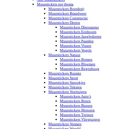
Muurstickers per thema
Muurstickers Boerderij
Muurstickers Brandweer
Muurstickers Constructie
Muurstickers Dieren
Muurstickers Dinosaurus
Muurstickers Eenhoorn
Muurstickers Jungledieren
Muurstickers Paarden
Muurstickers Vissen
Muurstickers Vogels
Muurstickers Natuur
Muurstickers Bomen
Muurstickers Bloemen
Muurstickers Regenboog
Muurstickers Ruimte
Muurstickers Sport
Muurstickers Sprookjes
Muurstickers Teksten
Muurstickers Voertuigen
Muurstickers Auto’s
Muurstickers Boten
Muurstickers Bussen
Muurstickers Motoren
Muurstickers Treinen
Muurstickers Vliegtuigen
Muurstickers Vormen
Muurstickers Wereld