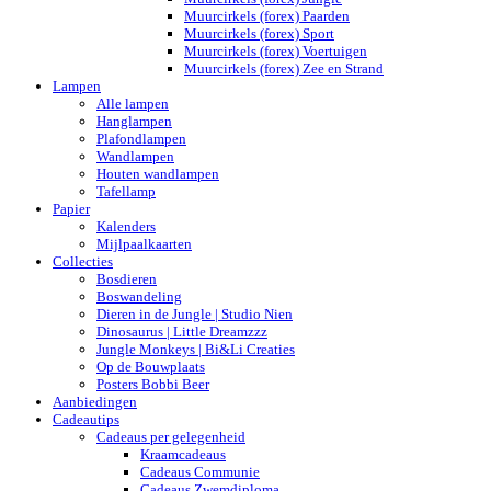
Muurcirkels (forex) Paarden
Muurcirkels (forex) Sport
Muurcirkels (forex) Voertuigen
Muurcirkels (forex) Zee en Strand
Lampen
Alle lampen
Hanglampen
Plafondlampen
Wandlampen
Houten wandlampen
Tafellamp
Papier
Kalenders
Mijlpaalkaarten
Collecties
Bosdieren
Boswandeling
Dieren in de Jungle | Studio Nien
Dinosaurus | Little Dreamzzz
Jungle Monkeys | Bi&Li Creaties
Op de Bouwplaats
Posters Bobbi Beer
Aanbiedingen
Cadeautips
Cadeaus per gelegenheid
Kraamcadeaus
Cadeaus Communie
Cadeaus Zwemdiploma