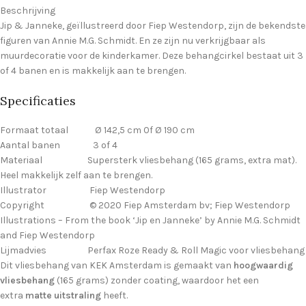
Beschrijving
Jip & Janneke, geïllustreerd door Fiep Westendorp, zijn de bekendste
figuren van Annie M.G. Schmidt. En ze zijn nu verkrijgbaar als
muurdecoratie voor de kinderkamer. Deze behangcirkel bestaat uit 3
of 4 banen en is makkelijk aan te brengen.
Specificaties
Formaat totaal Ø 142,5 cm 0f Ø 190 cm
Aantal banen 3 of 4
Materiaal Supersterk vliesbehang (165 grams, extra mat).
Heel makkelijk zelf aan te brengen.
Illustrator Fiep Westendorp
Copyright © 2020 Fiep Amsterdam bv; Fiep Westendorp
Illustrations – From the book ‘Jip en Janneke’ by Annie M.G. Schmidt
and Fiep Westendorp
Lijmadvies Perfax Roze Ready & Roll Magic voor vliesbehang
Dit vliesbehang van KEK Amsterdam is gemaakt van
hoogwaardig
vliesbehang
(165 grams) zonder coating, waardoor het een
extra
matte uitstraling
heeft.