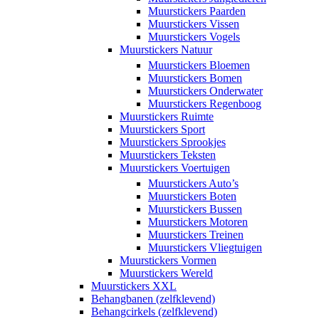
Muurstickers Paarden
Muurstickers Vissen
Muurstickers Vogels
Muurstickers Natuur
Muurstickers Bloemen
Muurstickers Bomen
Muurstickers Onderwater
Muurstickers Regenboog
Muurstickers Ruimte
Muurstickers Sport
Muurstickers Sprookjes
Muurstickers Teksten
Muurstickers Voertuigen
Muurstickers Auto’s
Muurstickers Boten
Muurstickers Bussen
Muurstickers Motoren
Muurstickers Treinen
Muurstickers Vliegtuigen
Muurstickers Vormen
Muurstickers Wereld
Muurstickers XXL
Behangbanen (zelfklevend)
Behangcirkels (zelfklevend)