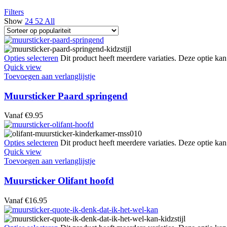
Filters
Show
24
52
All
Opties selecteren
Dit product heeft meerdere variaties. Deze optie k
Quick view
Toevoegen aan verlanglijstje
Muursticker Paard springend
Vanaf
€
9.95
Opties selecteren
Dit product heeft meerdere variaties. Deze optie k
Quick view
Toevoegen aan verlanglijstje
Muursticker Olifant hoofd
Vanaf
€
16.95