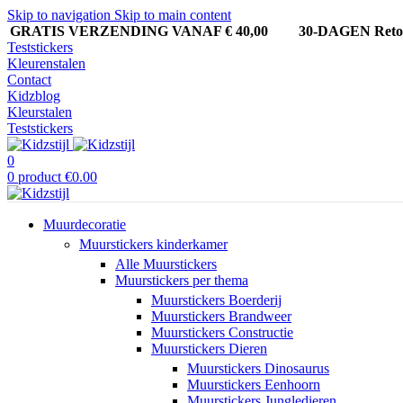
Skip to navigation
Skip to main content
GRATIS VERZENDING VANAF € 40,00
30-DAGEN Ret
Teststickers
Kleurenstalen
Contact
Kidzblog
Kleurstalen
Teststickers
0
0
product
€
0.00
Muurdecoratie
Muurstickers kinderkamer
Alle Muurstickers
Muurstickers per thema
Muurstickers Boerderij
Muurstickers Brandweer
Muurstickers Constructie
Muurstickers Dieren
Muurstickers Dinosaurus
Muurstickers Eenhoorn
Muurstickers Jungledieren