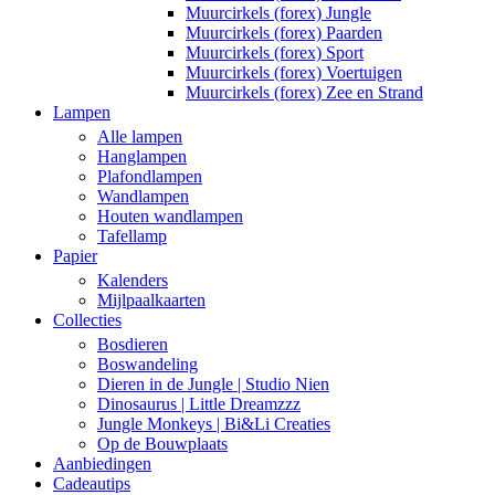
Muurcirkels (forex) Jungle
Muurcirkels (forex) Paarden
Muurcirkels (forex) Sport
Muurcirkels (forex) Voertuigen
Muurcirkels (forex) Zee en Strand
Lampen
Alle lampen
Hanglampen
Plafondlampen
Wandlampen
Houten wandlampen
Tafellamp
Papier
Kalenders
Mijlpaalkaarten
Collecties
Bosdieren
Boswandeling
Dieren in de Jungle | Studio Nien
Dinosaurus | Little Dreamzzz
Jungle Monkeys | Bi&Li Creaties
Op de Bouwplaats
Aanbiedingen
Cadeautips