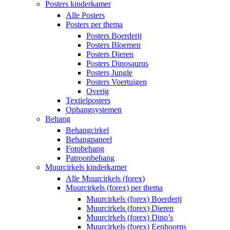
Posters kinderkamer
Alle Posters
Posters per thema
Posters Boerderij
Posters Bloemen
Posters Dieren
Posters Dinosaurus
Posters Jungle
Posters Voertuigen
Overig
Textielposters
Ophangsystemen
Behang
Behangcirkel
Behangpaneel
Fotobehang
Patroonbehang
Muurcirkels kinderkamer
Alle Muurcirkels (forex)
Muurcirkels (forex) per thema
Muurcirkels (forex) Boerderij
Muurcirkels (forex) Dieren
Muurcirkels (forex) Dino’s
Muurcirkels (forex) Eenhoorns