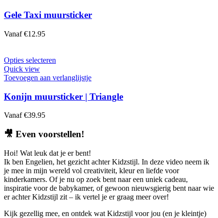
productpagina
meerdere
variaties.
Gele Taxi muursticker
Deze
optie
Vanaf
€
12.95
kan
gekozen
worden
Dit
Opties selecteren
op
product
Quick view
de
heeft
Toevoegen aan verlanglijstje
productpagina
meerdere
variaties.
Konijn muursticker | Triangle
Deze
optie
Vanaf
€
39.95
kan
gekozen
🎥
Even voorstellen!
worden
op
Hoi! Wat leuk dat je er bent!
de
Ik ben Engelien, het gezicht achter Kidzstijl. In deze video neem ik
productpagina
je mee in mijn wereld vol creativiteit, kleur en liefde voor
kinderkamers. Of je nu op zoek bent naar een uniek cadeau,
inspiratie voor de babykamer, of gewoon nieuwsgierig bent naar wie
er achter Kidzstijl zit – ik vertel je er graag meer over!
Kijk gezellig mee, en ontdek wat Kidzstijl voor jou (en je kleintje)