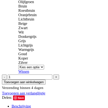
Olijfgroen
Bruin
Roestbruin
Oranjebruin
Lichtbruin
Beige
Zwart
Wit
Donkergrijs
Grijs
Lichtgrijs
Warmgrijs
Goud
Koper
Zilver
Wissen
Muursticker
"Ik
Toevoegen aan winkelwagen
heb
Verzending binnen 4 dagen
het
Toevoegen aan verlanglijstje
nog
Delen:
nooit
Save
gedaan"
Beschrijving
aantal