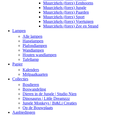
Muurcirkels (forex) Eenhoorns
Muurcirkels (forex) Jungle
Muurcirkels (forex) Paarden
Muurcirkels (forex) Sport
Muurcirkels (forex) Voertuigen
Muurcirkels (forex) Zee en Strand
Lampen
Alle lampen
Hanglampen
Plafondlampen
Wandlampen
Houten wandlampen
Tafellamp
Papier
Kalenders
Mijlpaalkaarten
Collecties
Bosdieren
Boswandeling
Dieren in de Jungle | Studio Nien
Dinosaurus | Little Dreamzzz
Jungle Monkeys | Bi&Li Creaties
Op de Bouwplaats
Aanbiedingen