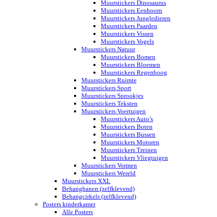
Muurstickers Dinosaurus
Muurstickers Eenhoorn
Muurstickers Jungledieren
Muurstickers Paarden
Muurstickers Vissen
Muurstickers Vogels
Muurstickers Natuur
Muurstickers Bomen
Muurstickers Bloemen
Muurstickers Regenboog
Muurstickers Ruimte
Muurstickers Sport
Muurstickers Sprookjes
Muurstickers Teksten
Muurstickers Voertuigen
Muurstickers Auto’s
Muurstickers Boten
Muurstickers Bussen
Muurstickers Motoren
Muurstickers Treinen
Muurstickers Vliegtuigen
Muurstickers Vormen
Muurstickers Wereld
Muurstickers XXL
Behangbanen (zelfklevend)
Behangcirkels (zelfklevend)
Posters kinderkamer
Alle Posters