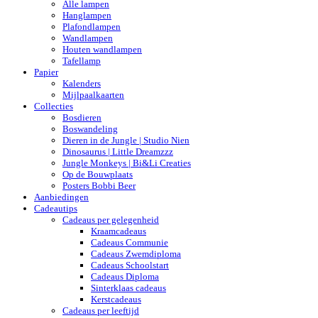
Alle lampen
Hanglampen
Plafondlampen
Wandlampen
Houten wandlampen
Tafellamp
Papier
Kalenders
Mijlpaalkaarten
Collecties
Bosdieren
Boswandeling
Dieren in de Jungle | Studio Nien
Dinosaurus | Little Dreamzzz
Jungle Monkeys | Bi&Li Creaties
Op de Bouwplaats
Posters Bobbi Beer
Aanbiedingen
Cadeautips
Cadeaus per gelegenheid
Kraamcadeaus
Cadeaus Communie
Cadeaus Zwemdiploma
Cadeaus Schoolstart
Cadeaus Diploma
Sinterklaas cadeaus
Kerstcadeaus
Cadeaus per leeftijd