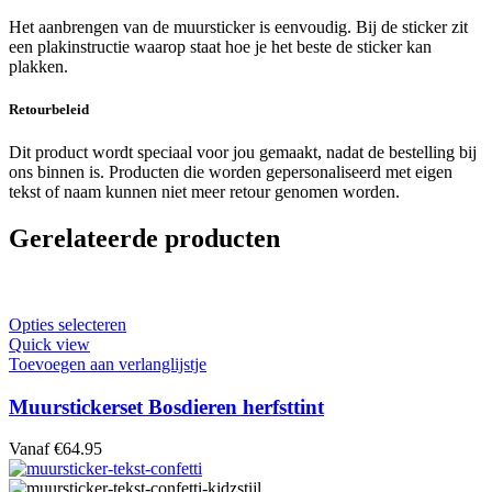
Het aanbrengen van de muursticker is eenvoudig. Bij de sticker zit
een plakinstructie waarop staat hoe je het beste de sticker kan
plakken.
Retourbeleid
Dit product wordt speciaal voor jou gemaakt, nadat de bestelling bij
ons binnen is. Producten die worden gepersonaliseerd met eigen
tekst of naam kunnen niet meer retour genomen worden.
Gerelateerde producten
Dit
Opties selecteren
product
Quick view
heeft
Toevoegen aan verlanglijstje
meerdere
variaties.
Muurstickerset Bosdieren herfsttint
Deze
optie
Vanaf
€
64.95
kan
gekozen