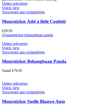
worden
Dit
Opties selecteren
op
product
Quick view
de
heeft
Toevoegen aan verlanglijstje
productpagina
meerdere
variaties.
Muursticker Add a little Confetti
Deze
optie
€
29.95
kan
gekozen
worden
Dit
Opties selecteren
op
product
Quick view
de
heeft
Toevoegen aan verlanglijstje
productpagina
meerdere
variaties.
Muursticker Behangbaan Panda
Deze
optie
Vanaf
€
79.95
kan
gekozen
worden
Dit
Opties selecteren
op
product
Quick view
de
heeft
Toevoegen aan verlanglijstje
productpagina
meerdere
variaties.
Muursticker Snelle Blauwe Auto
Deze