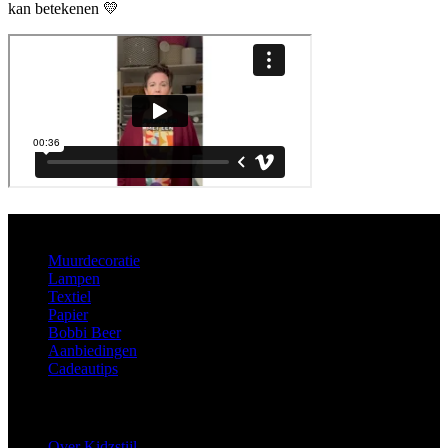
kan betekenen 💛
Aanbod
Muurdecoratie
Lampen
Textiel
Papier
Bobbi Beer
Aanbiedingen
Cadeautips
Informatie
Over Kidzstijl