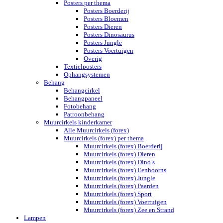
Posters per thema
Posters Boerderij
Posters Bloemen
Posters Dieren
Posters Dinosaurus
Posters Jungle
Posters Voertuigen
Overig
Textielposters
Ophangsystemen
Behang
Behangcirkel
Behangpaneel
Fotobehang
Patroonbehang
Muurcirkels kinderkamer
Alle Muurcirkels (forex)
Muurcirkels (forex) per thema
Muurcirkels (forex) Boerderij
Muurcirkels (forex) Dieren
Muurcirkels (forex) Dino’s
Muurcirkels (forex) Eenhoorns
Muurcirkels (forex) Jungle
Muurcirkels (forex) Paarden
Muurcirkels (forex) Sport
Muurcirkels (forex) Voertuigen
Muurcirkels (forex) Zee en Strand
Lampen