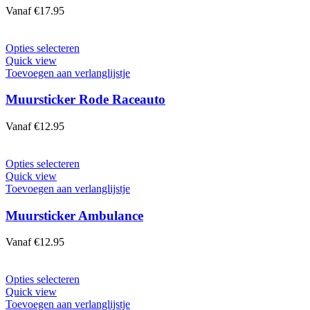
optie
Vanaf
€
17.95
kan
gekozen
worden
Dit
Opties selecteren
op
product
Quick view
de
heeft
Toevoegen aan verlanglijstje
productpagina
meerdere
variaties.
Muursticker Rode Raceauto
Deze
optie
Vanaf
€
12.95
kan
gekozen
worden
Dit
Opties selecteren
op
product
Quick view
de
heeft
Toevoegen aan verlanglijstje
productpagina
meerdere
variaties.
Muursticker Ambulance
Deze
optie
Vanaf
€
12.95
kan
gekozen
worden
Dit
Opties selecteren
op
product
Quick view
de
heeft
Toevoegen aan verlanglijstje