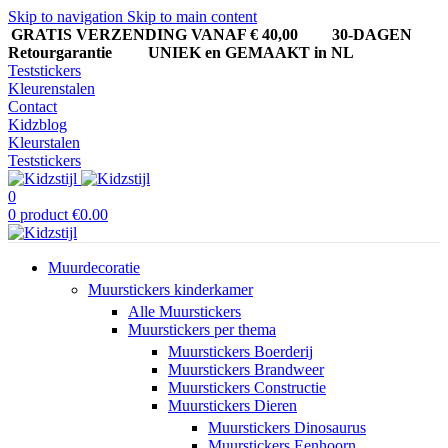
Skip to navigation
Skip to main content
GRATIS VERZENDING VANAF € 40,00
30-DAGEN
Retourgarantie UNIEK en GEMAAKT in NL
Teststickers
Kleurenstalen
Contact
Kidzblog
Kleurstalen
Teststickers
0
0
product
€
0.00
Muurdecoratie
Muurstickers kinderkamer
Alle Muurstickers
Muurstickers per thema
Muurstickers Boerderij
Muurstickers Brandweer
Muurstickers Constructie
Muurstickers Dieren
Muurstickers Dinosaurus
Muurstickers Eenhoorn