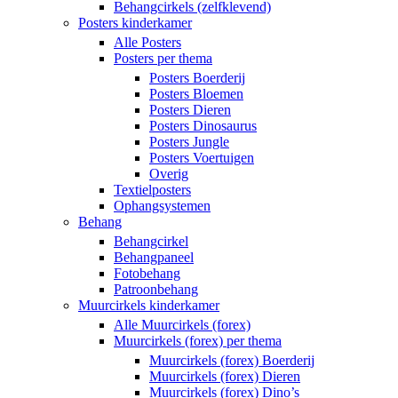
Behangcirkels (zelfklevend)
Posters kinderkamer
Alle Posters
Posters per thema
Posters Boerderij
Posters Bloemen
Posters Dieren
Posters Dinosaurus
Posters Jungle
Posters Voertuigen
Overig
Textielposters
Ophangsystemen
Behang
Behangcirkel
Behangpaneel
Fotobehang
Patroonbehang
Muurcirkels kinderkamer
Alle Muurcirkels (forex)
Muurcirkels (forex) per thema
Muurcirkels (forex) Boerderij
Muurcirkels (forex) Dieren
Muurcirkels (forex) Dino’s