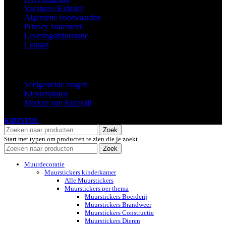
Vacatures Kidzstijl
Algemene voorwaarden
Privacy Statement
Leveringsinformatie
Contact
Extra
Veelgestelde vragen
Kleurenstalen
Merken van Kidzstijl
KIDZSTIJL
2024
Zoek
Start met typen om producten te zien die je zoekt.
Zoek
Muurdecoratie
Muurstickers kinderkamer
Alle Muurstickers
Muurstickers per thema
Muurstickers Boerderij
Muurstickers Brandweer
Muurstickers Constructie
Muurstickers Dieren