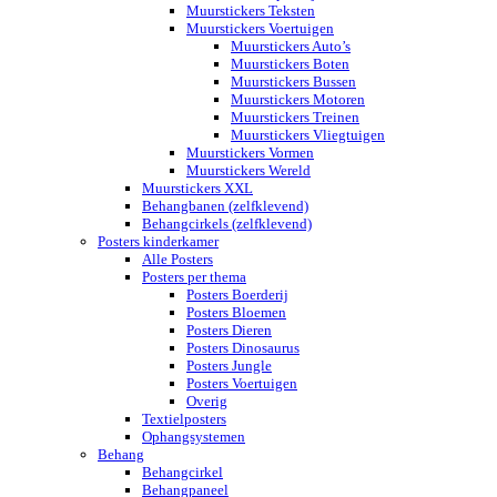
Muurstickers Teksten
Muurstickers Voertuigen
Muurstickers Auto’s
Muurstickers Boten
Muurstickers Bussen
Muurstickers Motoren
Muurstickers Treinen
Muurstickers Vliegtuigen
Muurstickers Vormen
Muurstickers Wereld
Muurstickers XXL
Behangbanen (zelfklevend)
Behangcirkels (zelfklevend)
Posters kinderkamer
Alle Posters
Posters per thema
Posters Boerderij
Posters Bloemen
Posters Dieren
Posters Dinosaurus
Posters Jungle
Posters Voertuigen
Overig
Textielposters
Ophangsystemen
Behang
Behangcirkel
Behangpaneel