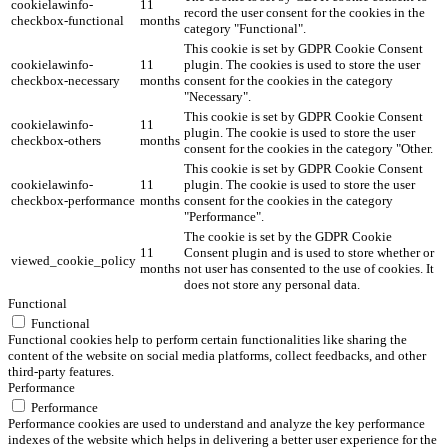
cookielawinfo-
11
record the user consent for the cookies in the
checkbox-functional
months
category "Functional".
This cookie is set by GDPR Cookie Consent
cookielawinfo-
11
plugin. The cookies is used to store the user
checkbox-necessary
months
consent for the cookies in the category
"Necessary".
This cookie is set by GDPR Cookie Consent
cookielawinfo-
11
plugin. The cookie is used to store the user
checkbox-others
months
consent for the cookies in the category "Other.
This cookie is set by GDPR Cookie Consent
cookielawinfo-
11
plugin. The cookie is used to store the user
checkbox-performance
months
consent for the cookies in the category
"Performance".
The cookie is set by the GDPR Cookie
11
Consent plugin and is used to store whether or
viewed_cookie_policy
months
not user has consented to the use of cookies. It
does not store any personal data.
Functional
Functional
Functional cookies help to perform certain functionalities like sharing the
content of the website on social media platforms, collect feedbacks, and other
third-party features.
Performance
Performance
Performance cookies are used to understand and analyze the key performance
indexes of the website which helps in delivering a better user experience for the