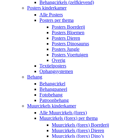
Behangcirkels (zelfklevend)
Posters kinderkamer
Alle Posters
Posters per thema
Posters Boerderij
Posters Bloemen
Posters Dieren
Posters Dinosaurus
Posters Jungle
Posters Voertuigen
Overig
Textielposters
Ophangsystemen
Behang
Behangcirkel
Behangpaneel
Fotobehang
Patroonbehang
Muurcirkels kinderkamer
Alle Muurcirkels (forex)
Muurcirkels (forex) per thema
Muurcirkels (forex) Boerderij
Muurcirkels (forex) Dieren
Muurcirkels (forex) Dino’s