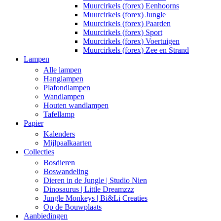
Muurcirkels (forex) Eenhoorns
Muurcirkels (forex) Jungle
Muurcirkels (forex) Paarden
Muurcirkels (forex) Sport
Muurcirkels (forex) Voertuigen
Muurcirkels (forex) Zee en Strand
Lampen
Alle lampen
Hanglampen
Plafondlampen
Wandlampen
Houten wandlampen
Tafellamp
Papier
Kalenders
Mijlpaalkaarten
Collecties
Bosdieren
Boswandeling
Dieren in de Jungle | Studio Nien
Dinosaurus | Little Dreamzzz
Jungle Monkeys | Bi&Li Creaties
Op de Bouwplaats
Aanbiedingen