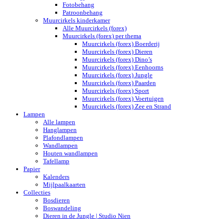
Fotobehang
Patroonbehang
Muurcirkels kinderkamer
Alle Muurcirkels (forex)
Muurcirkels (forex) per thema
Muurcirkels (forex) Boerderij
Muurcirkels (forex) Dieren
Muurcirkels (forex) Dino’s
Muurcirkels (forex) Eenhoorns
Muurcirkels (forex) Jungle
Muurcirkels (forex) Paarden
Muurcirkels (forex) Sport
Muurcirkels (forex) Voertuigen
Muurcirkels (forex) Zee en Strand
Lampen
Alle lampen
Hanglampen
Plafondlampen
Wandlampen
Houten wandlampen
Tafellamp
Papier
Kalenders
Mijlpaalkaarten
Collecties
Bosdieren
Boswandeling
Dieren in de Jungle | Studio Nien