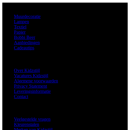
Aanbod
Muurdecoratie
Lampen
Textiel
Papier
Bobbi Beer
Aanbiedingen
Cadeautips
Informatie
Over Kidzstijl
Vacatures Kidzstijl
Algemene voorwaarden
Privacy Statement
Leveringsinformatie
Contact
Extra
Veelgestelde vragen
Kleurenstalen
Merken van Kidzstijl