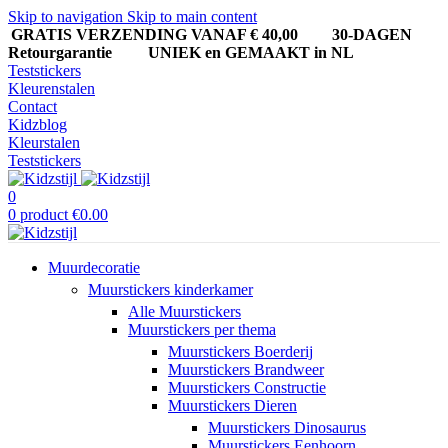
Skip to navigation
Skip to main content
GRATIS VERZENDING VANAF € 40,00
30-DAGEN
Retourgarantie UNIEK en GEMAAKT in NL
Teststickers
Kleurenstalen
Contact
Kidzblog
Kleurstalen
Teststickers
0
0
product
€
0.00
Muurdecoratie
Muurstickers kinderkamer
Alle Muurstickers
Muurstickers per thema
Muurstickers Boerderij
Muurstickers Brandweer
Muurstickers Constructie
Muurstickers Dieren
Muurstickers Dinosaurus
Muurstickers Eenhoorn