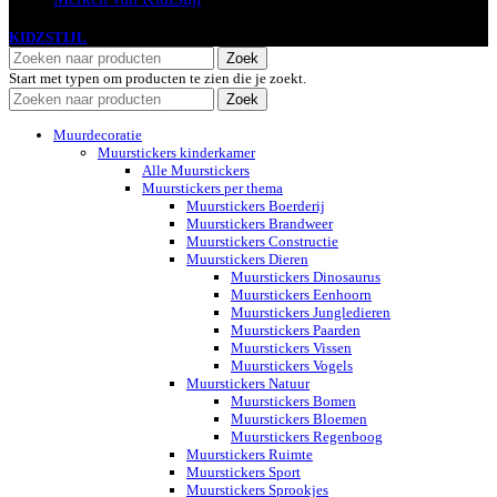
KIDZSTIJL
2024
Zoek
Start met typen om producten te zien die je zoekt.
Zoek
Muurdecoratie
Muurstickers kinderkamer
Alle Muurstickers
Muurstickers per thema
Muurstickers Boerderij
Muurstickers Brandweer
Muurstickers Constructie
Muurstickers Dieren
Muurstickers Dinosaurus
Muurstickers Eenhoorn
Muurstickers Jungledieren
Muurstickers Paarden
Muurstickers Vissen
Muurstickers Vogels
Muurstickers Natuur
Muurstickers Bomen
Muurstickers Bloemen
Muurstickers Regenboog
Muurstickers Ruimte
Muurstickers Sport
Muurstickers Sprookjes