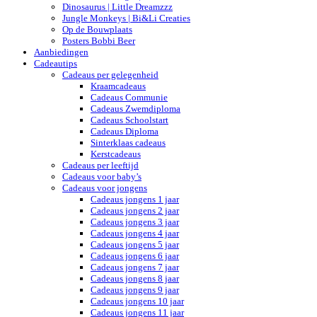
Dinosaurus | Little Dreamzzz
Jungle Monkeys | Bi&Li Creaties
Op de Bouwplaats
Posters Bobbi Beer
Aanbiedingen
Cadeautips
Cadeaus per gelegenheid
Kraamcadeaus
Cadeaus Communie
Cadeaus Zwemdiploma
Cadeaus Schoolstart
Cadeaus Diploma
Sinterklaas cadeaus
Kerstcadeaus
Cadeaus per leeftijd
Cadeaus voor baby’s
Cadeaus voor jongens
Cadeaus jongens 1 jaar
Cadeaus jongens 2 jaar
Cadeaus jongens 3 jaar
Cadeaus jongens 4 jaar
Cadeaus jongens 5 jaar
Cadeaus jongens 6 jaar
Cadeaus jongens 7 jaar
Cadeaus jongens 8 jaar
Cadeaus jongens 9 jaar
Cadeaus jongens 10 jaar
Cadeaus jongens 11 jaar