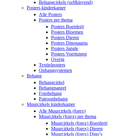
Behangcirkels (zelfklevend)
Posters kinderkamer
Alle Posters
Posters per thema
Posters Boerderij
Posters Bloemen
Posters Dieren
Posters Dinosaurus
Posters Jungle
Posters Voertuigen
Overig
Textielposters
Ophangsystemen
Behang
Behangcirkel
Behangpaneel
Fotobehang
Patroonbehang
Muurcirkels kinderkamer
Alle Muurcirkels (forex)
Muurcirkels (forex) per thema
Muurcirkels (forex) Boerderij
Muurcirkels (forex) Dieren
Muurcirkels (forex) Dino’s