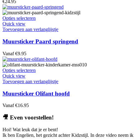
€
24.95
kan
gekozen
worden
Dit
Opties selecteren
op
product
Quick view
de
heeft
Toevoegen aan verlanglijstje
productpagina
meerdere
variaties.
Muursticker Paard springend
Deze
optie
Vanaf
€
9.95
kan
gekozen
worden
Dit
Opties selecteren
op
product
Quick view
de
heeft
Toevoegen aan verlanglijstje
productpagina
meerdere
variaties.
Muursticker Olifant hoofd
Deze
optie
Vanaf
€
16.95
kan
gekozen
🎥
Even voorstellen!
worden
op
Hoi! Wat leuk dat je er bent!
de
Ik ben Engelien, het gezicht achter Kidzstijl. In deze video neem ik
productpagina