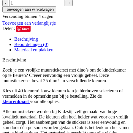
Muurstickers
Dino
Toevoegen aan winkelwagen
3
Verzending binnen 4 dagen
kleuren
Toevoegen aan verlanglijstje
aantal
Delen:
Save
Beschrijving
Beoordelingen (0)
Materiaal en plakken
Beschrijving
Zoek je een vrolijke muurstickerset met dino’s om de kinderkamer
op te fleuren? Creëer eenvoudig een vrolijk geheel. Deze
muursticker set bevat 25 dino’s in verschillende kleuren.
Kies uit 40 kleuren! Jouw kleuren kan je hierboven selecteren of
vermelden in de opmerkingen bij je bestelling. Zie de
kleurenkaart
voor alle opties.
Alle muurstickers worden bij Kidzstijl zelf gemaakt van hoge
kwaliteit materiaal. De kleuren zijn heel helder wat voor een vrolijk
geheel zorgt. Het aanbrengen van de stickers is zeer eenvoudig en
kan door één persoon worden gedaan. Ook is het leuk om het samen
met je kind te doen. Het materiaal is geschikt voor alle vlakke