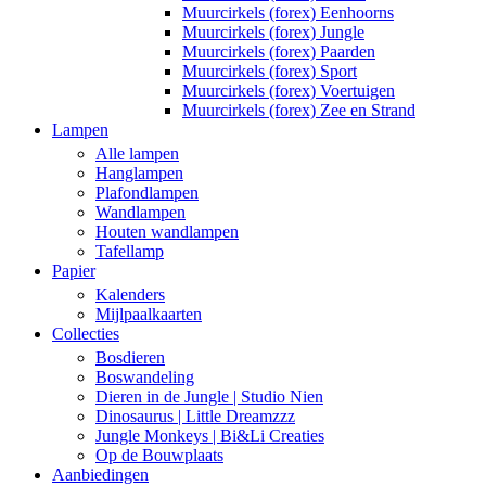
Muurcirkels (forex) Eenhoorns
Muurcirkels (forex) Jungle
Muurcirkels (forex) Paarden
Muurcirkels (forex) Sport
Muurcirkels (forex) Voertuigen
Muurcirkels (forex) Zee en Strand
Lampen
Alle lampen
Hanglampen
Plafondlampen
Wandlampen
Houten wandlampen
Tafellamp
Papier
Kalenders
Mijlpaalkaarten
Collecties
Bosdieren
Boswandeling
Dieren in de Jungle | Studio Nien
Dinosaurus | Little Dreamzzz
Jungle Monkeys | Bi&Li Creaties
Op de Bouwplaats
Aanbiedingen