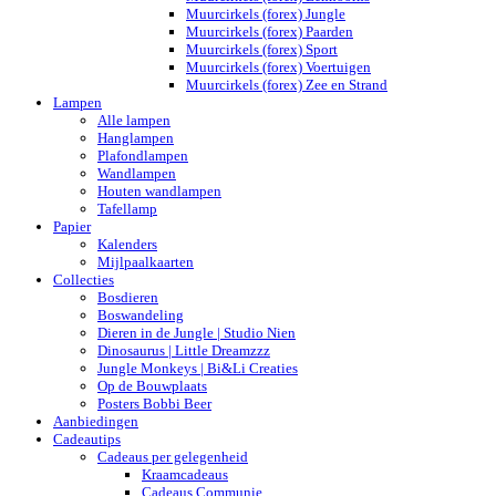
Muurcirkels (forex) Jungle
Muurcirkels (forex) Paarden
Muurcirkels (forex) Sport
Muurcirkels (forex) Voertuigen
Muurcirkels (forex) Zee en Strand
Lampen
Alle lampen
Hanglampen
Plafondlampen
Wandlampen
Houten wandlampen
Tafellamp
Papier
Kalenders
Mijlpaalkaarten
Collecties
Bosdieren
Boswandeling
Dieren in de Jungle | Studio Nien
Dinosaurus | Little Dreamzzz
Jungle Monkeys | Bi&Li Creaties
Op de Bouwplaats
Posters Bobbi Beer
Aanbiedingen
Cadeautips
Cadeaus per gelegenheid
Kraamcadeaus
Cadeaus Communie