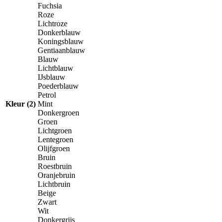
Fuchsia
Roze
Lichtroze
Donkerblauw
Koningsblauw
Gentiaanblauw
Blauw
Lichtblauw
IJsblauw
Poederblauw
Petrol
Kleur (2)
Mint
Donkergroen
Groen
Lichtgroen
Lentegroen
Olijfgroen
Bruin
Roestbruin
Oranjebruin
Lichtbruin
Beige
Zwart
Wit
Donkergrijs