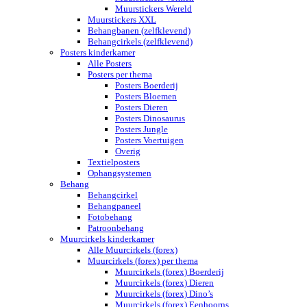
Muurstickers Wereld
Muurstickers XXL
Behangbanen (zelfklevend)
Behangcirkels (zelfklevend)
Posters kinderkamer
Alle Posters
Posters per thema
Posters Boerderij
Posters Bloemen
Posters Dieren
Posters Dinosaurus
Posters Jungle
Posters Voertuigen
Overig
Textielposters
Ophangsystemen
Behang
Behangcirkel
Behangpaneel
Fotobehang
Patroonbehang
Muurcirkels kinderkamer
Alle Muurcirkels (forex)
Muurcirkels (forex) per thema
Muurcirkels (forex) Boerderij
Muurcirkels (forex) Dieren
Muurcirkels (forex) Dino’s
Muurcirkels (forex) Eenhoorns