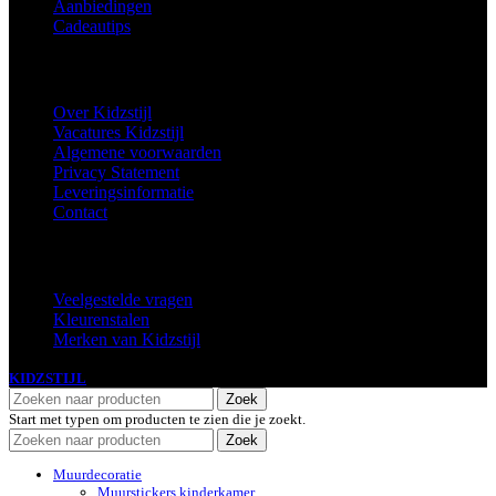
Aanbiedingen
Cadeautips
Informatie
Over Kidzstijl
Vacatures Kidzstijl
Algemene voorwaarden
Privacy Statement
Leveringsinformatie
Contact
Extra
Veelgestelde vragen
Kleurenstalen
Merken van Kidzstijl
KIDZSTIJL
2024
Zoek
Start met typen om producten te zien die je zoekt.
Zoek
Muurdecoratie
Muurstickers kinderkamer