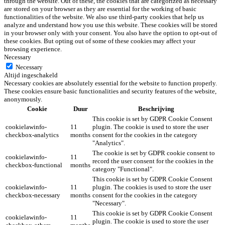
through the website. Out of these, the cookies that are categorized as necessary
are stored on your browser as they are essential for the working of basic
functionalities of the website. We also use third-party cookies that help us
analyze and understand how you use this website. These cookies will be stored
in your browser only with your consent. You also have the option to opt-out of
these cookies. But opting out of some of these cookies may affect your
browsing experience.
Necessary
Necessary
Altijd ingeschakeld
Necessary cookies are absolutely essential for the website to function properly.
These cookies ensure basic functionalities and security features of the website,
anonymously.
Cookie
Duur
Beschrijving
This cookie is set by GDPR Cookie Consent
cookielawinfo-
11
plugin. The cookie is used to store the user
checkbox-analytics
months
consent for the cookies in the category
"Analytics".
The cookie is set by GDPR cookie consent to
cookielawinfo-
11
record the user consent for the cookies in the
checkbox-functional
months
category "Functional".
This cookie is set by GDPR Cookie Consent
cookielawinfo-
11
plugin. The cookies is used to store the user
checkbox-necessary
months
consent for the cookies in the category
"Necessary".
This cookie is set by GDPR Cookie Consent
cookielawinfo-
11
plugin. The cookie is used to store the user