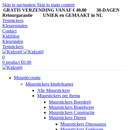
Skip to navigation
Skip to main content
GRATIS VERZENDING VANAF € 40,00
30-DAGEN
Retourgarantie UNIEK en GEMAAKT in NL
Teststickers
Kleurenstalen
Contact
Kidzblog
Kleurstalen
Teststickers
0
0
product
€
0.00
Muurdecoratie
Muurstickers kinderkamer
Alle Muurstickers
Muurstickers per thema
Muurstickers Boerderij
Muurstickers Brandweer
Muurstickers Constructie
Muurstickers Dieren
Muurstickers Dinosaurus
Muurstickers Eenhoorn