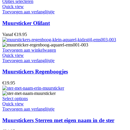
Dit
Opties selecteren
op
product
Quick view
de
heeft
Toevoegen aan verlanglijstje
productpagina
meerdere
variaties.
Muursticker Olifant
Deze
optie
Vanaf
€
19.95
kan
gekozen
worden
Toevoegen aan winkelwagen
op
Quick view
de
Toevoegen aan verlanglijstje
productpagina
Muurstickers Regenboogjes
€
19.95
Dit
Select options
product
Quick view
heeft
Toevoegen aan verlanglijstje
meerdere
variaties.
Muurstickers Sterren met eigen naam in de ster
Deze
optie