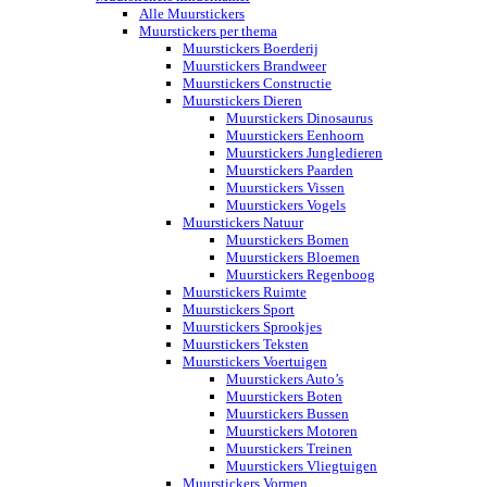
Alle Muurstickers
Muurstickers per thema
Muurstickers Boerderij
Muurstickers Brandweer
Muurstickers Constructie
Muurstickers Dieren
Muurstickers Dinosaurus
Muurstickers Eenhoorn
Muurstickers Jungledieren
Muurstickers Paarden
Muurstickers Vissen
Muurstickers Vogels
Muurstickers Natuur
Muurstickers Bomen
Muurstickers Bloemen
Muurstickers Regenboog
Muurstickers Ruimte
Muurstickers Sport
Muurstickers Sprookjes
Muurstickers Teksten
Muurstickers Voertuigen
Muurstickers Auto’s
Muurstickers Boten
Muurstickers Bussen
Muurstickers Motoren
Muurstickers Treinen
Muurstickers Vliegtuigen
Muurstickers Vormen