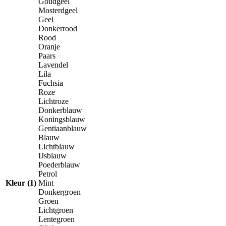
Goudgeel
Mosterdgeel
Geel
Donkerrood
Rood
Oranje
Paars
Lavendel
Lila
Fuchsia
Roze
Lichtroze
Donkerblauw
Koningsblauw
Gentiaanblauw
Blauw
Lichtblauw
IJsblauw
Poederblauw
Petrol
Kleur (1)
Mint
Donkergroen
Groen
Lichtgroen
Lentegroen