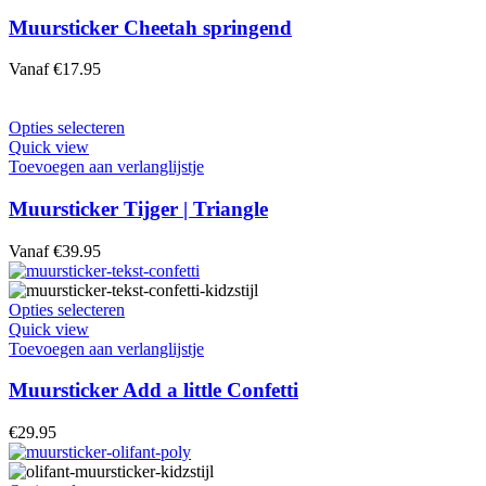
meerdere
variaties.
Muursticker Cheetah springend
Deze
optie
Vanaf
€
17.95
kan
gekozen
worden
Dit
Opties selecteren
op
product
Quick view
de
heeft
Toevoegen aan verlanglijstje
productpagina
meerdere
variaties.
Muursticker Tijger | Triangle
Deze
optie
Vanaf
€
39.95
kan
gekozen
worden
Dit
Opties selecteren
op
product
Quick view
de
heeft
Toevoegen aan verlanglijstje
productpagina
meerdere
variaties.
Muursticker Add a little Confetti
Deze
optie
€
29.95
kan
gekozen
worden