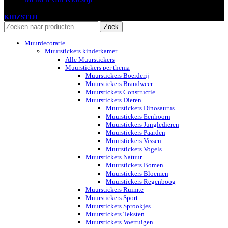
KIDZSTIJL
2024
Zoek
Muurdecoratie
Muurstickers kinderkamer
Alle Muurstickers
Muurstickers per thema
Muurstickers Boerderij
Muurstickers Brandweer
Muurstickers Constructie
Muurstickers Dieren
Muurstickers Dinosaurus
Muurstickers Eenhoorn
Muurstickers Jungledieren
Muurstickers Paarden
Muurstickers Vissen
Muurstickers Vogels
Muurstickers Natuur
Muurstickers Bomen
Muurstickers Bloemen
Muurstickers Regenboog
Muurstickers Ruimte
Muurstickers Sport
Muurstickers Sprookjes
Muurstickers Teksten
Muurstickers Voertuigen