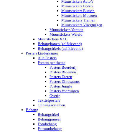
Muurstickers Auto’s
Muurstickers Boten
Muurstickers Bussen
Muurstickers Motoren
Muurstickers Treinen
Muurstickers Vliegtuigen
Muurstickers Vormen
Muurstickers Wereld
Muurstickers XXL
Behangbanen (zelfklevend)
Behangcirkels (zelfklevend)
Posters kinderkamer
Alle Posters
Posters per thema
Posters Boerderij
Posters Bloemen
Posters Dieren
Posters Dinosaurus
Posters Jungle
Posters Voertuigen
Overig
Textielposters
Ophangsystemen
Behang
Behangcirkel
Behangpaneel
Fotobehang
Patroonbehang