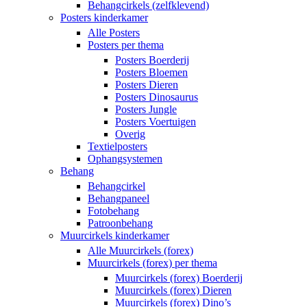
Behangcirkels (zelfklevend)
Posters kinderkamer
Alle Posters
Posters per thema
Posters Boerderij
Posters Bloemen
Posters Dieren
Posters Dinosaurus
Posters Jungle
Posters Voertuigen
Overig
Textielposters
Ophangsystemen
Behang
Behangcirkel
Behangpaneel
Fotobehang
Patroonbehang
Muurcirkels kinderkamer
Alle Muurcirkels (forex)
Muurcirkels (forex) per thema
Muurcirkels (forex) Boerderij
Muurcirkels (forex) Dieren
Muurcirkels (forex) Dino’s