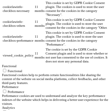
This cookie is set by GDPR Cookie Consent
cookielawinfo-
11
plugin. The cookies is used to store the user
checkbox-necessary
months
consent for the cookies in the category
"Necessary".
This cookie is set by GDPR Cookie Consent
cookielawinfo-
11
plugin. The cookie is used to store the user
checkbox-others
months
consent for the cookies in the category "Other.
This cookie is set by GDPR Cookie Consent
cookielawinfo-
11
plugin. The cookie is used to store the user
checkbox-performance
months
consent for the cookies in the category
"Performance".
The cookie is set by the GDPR Cookie
11
Consent plugin and is used to store whether or
viewed_cookie_policy
months
not user has consented to the use of cookies. It
does not store any personal data.
Functional
Functional
Functional cookies help to perform certain functionalities like sharing the
content of the website on social media platforms, collect feedbacks, and other
third-party features.
Performance
Performance
Performance cookies are used to understand and analyze the key performance
indexes of the website which helps in delivering a better user experience for the
visitors.
Analytics