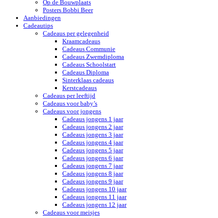
Op de Bouwplaats
Posters Bobbi Beer
Aanbiedingen
Cadeautips
Cadeaus per gelegenheid
Kraamcadeaus
Cadeaus Communie
Cadeaus Zwemdiploma
Cadeaus Schoolstart
Cadeaus Diploma
Sinterklaas cadeaus
Kerstcadeaus
Cadeaus per leeftijd
Cadeaus voor baby’s
Cadeaus voor jongens
Cadeaus jongens 1 jaar
Cadeaus jongens 2 jaar
Cadeaus jongens 3 jaar
Cadeaus jongens 4 jaar
Cadeaus jongens 5 jaar
Cadeaus jongens 6 jaar
Cadeaus jongens 7 jaar
Cadeaus jongens 8 jaar
Cadeaus jongens 9 jaar
Cadeaus jongens 10 jaar
Cadeaus jongens 11 jaar
Cadeaus jongens 12 jaar
Cadeaus voor meisjes