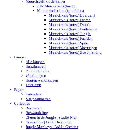
Muurcirkels kinderkamer
Alle Muurcirkels (forex)
Muurcirkels (forex) per thema
Muurcirkels (forex) Boerderij
Muurcirkels (forex) Dieren
Muurcirkels (forex) Dino’s
Muurcirkels (forex) Eenhoorns
Muurcirkels (forex) Jungle
Muurcirkels (forex) Paarden
Muurcirkels (forex) Sport
Muurcirkels (forex) Voertuigen
Muurcirkels (forex) Zee en Strand
Lampen
Alle lampen
Hanglampen
Plafondlampen
Wandlampen
Houten wandlampen
Tafellamp
Papier
Kalenders
Mijlpaalkaarten
Collecties
Bosdieren
Boswandeling
Dieren in de Jungle | Studio Nien
Dinosaurus | Little Dreamzzz
Jungle Monkeys | Bi&Li Creaties