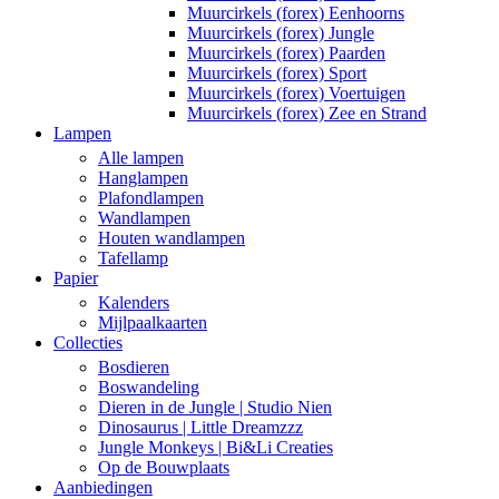
Muurcirkels (forex) Eenhoorns
Muurcirkels (forex) Jungle
Muurcirkels (forex) Paarden
Muurcirkels (forex) Sport
Muurcirkels (forex) Voertuigen
Muurcirkels (forex) Zee en Strand
Lampen
Alle lampen
Hanglampen
Plafondlampen
Wandlampen
Houten wandlampen
Tafellamp
Papier
Kalenders
Mijlpaalkaarten
Collecties
Bosdieren
Boswandeling
Dieren in de Jungle | Studio Nien
Dinosaurus | Little Dreamzzz
Jungle Monkeys | Bi&Li Creaties
Op de Bouwplaats
Aanbiedingen