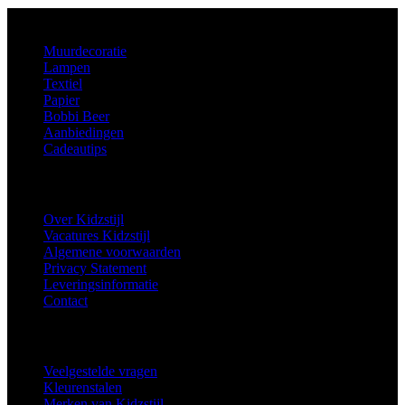
Aanbod
Muurdecoratie
Lampen
Textiel
Papier
Bobbi Beer
Aanbiedingen
Cadeautips
Informatie
Over Kidzstijl
Vacatures Kidzstijl
Algemene voorwaarden
Privacy Statement
Leveringsinformatie
Contact
Extra
Veelgestelde vragen
Kleurenstalen
Merken van Kidzstijl