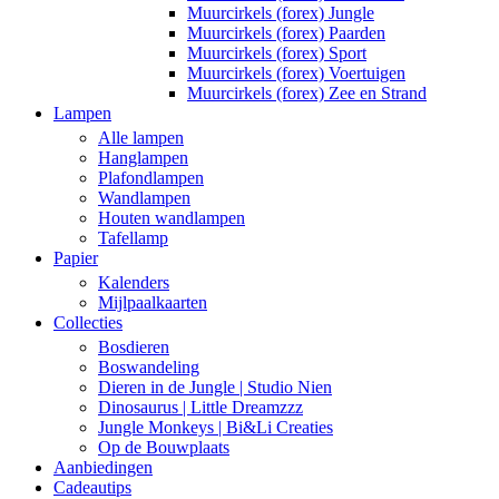
Muurcirkels (forex) Jungle
Muurcirkels (forex) Paarden
Muurcirkels (forex) Sport
Muurcirkels (forex) Voertuigen
Muurcirkels (forex) Zee en Strand
Lampen
Alle lampen
Hanglampen
Plafondlampen
Wandlampen
Houten wandlampen
Tafellamp
Papier
Kalenders
Mijlpaalkaarten
Collecties
Bosdieren
Boswandeling
Dieren in de Jungle | Studio Nien
Dinosaurus | Little Dreamzzz
Jungle Monkeys | Bi&Li Creaties
Op de Bouwplaats
Aanbiedingen
Cadeautips