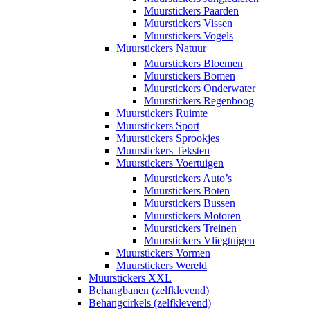
Muurstickers Paarden
Muurstickers Vissen
Muurstickers Vogels
Muurstickers Natuur
Muurstickers Bloemen
Muurstickers Bomen
Muurstickers Onderwater
Muurstickers Regenboog
Muurstickers Ruimte
Muurstickers Sport
Muurstickers Sprookjes
Muurstickers Teksten
Muurstickers Voertuigen
Muurstickers Auto’s
Muurstickers Boten
Muurstickers Bussen
Muurstickers Motoren
Muurstickers Treinen
Muurstickers Vliegtuigen
Muurstickers Vormen
Muurstickers Wereld
Muurstickers XXL
Behangbanen (zelfklevend)
Behangcirkels (zelfklevend)