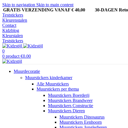
Skip to navigation
Skip to main content
GRATIS VERZENDING VANAF € 40,00
30-DAGEN Ret
Teststickers
Kleurenstalen
Contact
Kidzblog
Kleurstalen
Teststickers
0
0
product
€
0.00
Muurdecoratie
Muurstickers kinderkamer
Alle Muurstickers
Muurstickers per thema
Muurstickers Boerderij
Muurstickers Brandweer
Muurstickers Constructie
Muurstickers Dieren
Muurstickers Dinosaurus
Muurstickers Eenhoorn
Muurstickers Jungledieren