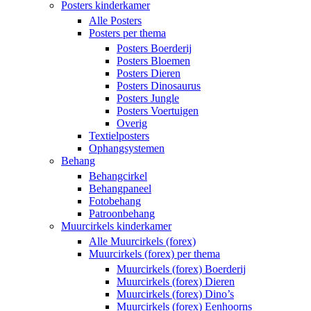
Posters kinderkamer
Alle Posters
Posters per thema
Posters Boerderij
Posters Bloemen
Posters Dieren
Posters Dinosaurus
Posters Jungle
Posters Voertuigen
Overig
Textielposters
Ophangsystemen
Behang
Behangcirkel
Behangpaneel
Fotobehang
Patroonbehang
Muurcirkels kinderkamer
Alle Muurcirkels (forex)
Muurcirkels (forex) per thema
Muurcirkels (forex) Boerderij
Muurcirkels (forex) Dieren
Muurcirkels (forex) Dino’s
Muurcirkels (forex) Eenhoorns