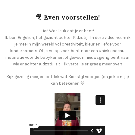
🎥
Even voorstellen!
Hoi! Wat leuk dat je er bent!
Ik ben Engelien, het gezicht achter Kidzstijl. In deze video neem ik
je mee in mijn wereld vol creativiteit, kleur en liefde voor
kinderkamers. Of je nu op zoek bent naar een uniek cadeau,
inspiratie voor de babykamer, of gewoon nieuwsgierig bent naar
wie er achter Kidzstijl zit – ik vertel je er graag meer over!
Kijk gezellig mee, en ontdek wat Kidzstijl voor jou (en je kleintje)
kan betekenen 💛