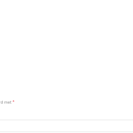
*
erd met