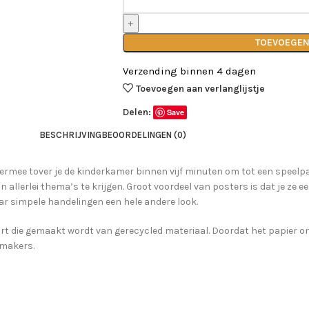
TOEVOEGEN
Verzending binnen 4 dagen
Toevoegen aan verlanglijstje
Delen:
Save
BESCHRIJVING
BEOORDELINGEN (0)
iermee tover je de kinderkamer binnen vijf minuten om tot een speelpar
 in allerlei thema’s te krijgen. Groot voordeel van posters is dat je ze 
ar simpele handelingen een hele andere look.
ort die gemaakt wordt van gerecycled materiaal. Doordat het papier o
tmakers.