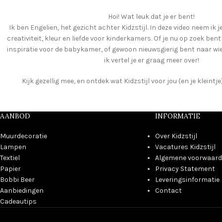
Hoi! Wat leuk dat je er bent!
Ik ben Engelien, het gezicht achter Kidzstijl. In deze video neem ik j
creativiteit, kleur en liefde voor kinderkamers. Of je nu op zoek ben
inspiratie voor de babykamer, of gewoon nieuwsgierig bent naar wie e
ik vertel je er graag meer over!
Kijk gezellig mee, en ontdek wat Kidzstijl voor jou (en je kleint
AANBOD
INFORMATIE
Muurdecoratie
Over Kidzstijl
Lampen
Vacatures Kidzstijl
Textiel
Algemene voorwaar
Papier
Privacy Statement
Bobbi Beer
Leveringsinformatie
Aanbiedingen
Contact
Cadeautips