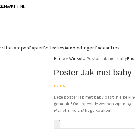
EMAAKT in NL
ratie
Lampen
Papier
Collecties
Aanbiedingen
Cadeautips
Home
»
Winkel
»
Poster Jak met baby
Bac
Poster Jak met baby
€
7.95
Deze poster jak met baby past in elke ki
gemaakt! Ook speciale wensen zijn mogelijk
✔️snel in huis ✔️hoge kwaliteit.