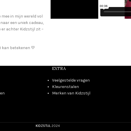
e mee in mijn wereld vol
t naar een uniek cadeau,
r achter Kidzstijl zit –
je) kan betekenen 💛
EXTRA
Veelgestelde vragen
Kleurenstalen
den
Merken van Kidzstijl
KIDZSTIJL
2024