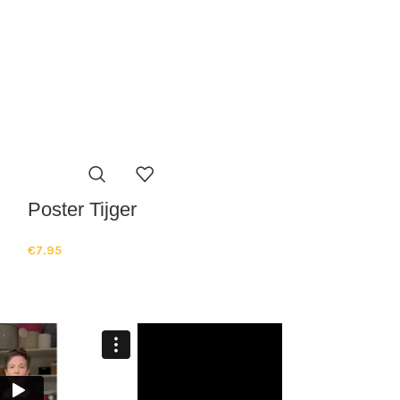
Poster Tijger
Poster Olifa
€
7.95
€
7.95