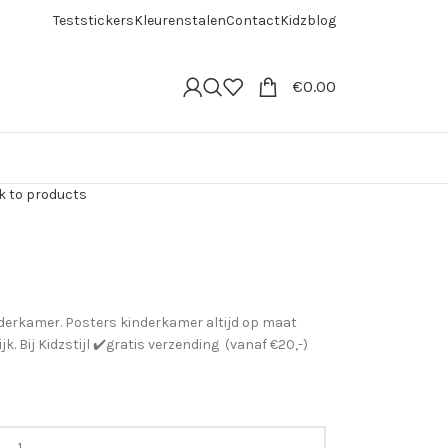
Teststickers
Kleurenstalen
Contact
Kidzblog
€
0.00
k to products
nderkamer. Posters kinderkamer altijd op maat
. Bij Kidzstijl ✔️gratis verzending (vanaf €20,-)