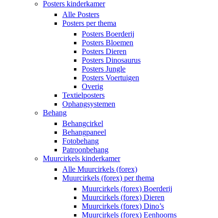
Posters kinderkamer
Alle Posters
Posters per thema
Posters Boerderij
Posters Bloemen
Posters Dieren
Posters Dinosaurus
Posters Jungle
Posters Voertuigen
Overig
Textielposters
Ophangsystemen
Behang
Behangcirkel
Behangpaneel
Fotobehang
Patroonbehang
Muurcirkels kinderkamer
Alle Muurcirkels (forex)
Muurcirkels (forex) per thema
Muurcirkels (forex) Boerderij
Muurcirkels (forex) Dieren
Muurcirkels (forex) Dino’s
Muurcirkels (forex) Eenhoorns