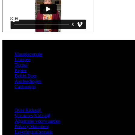
Aanbod
Muurdecoratie
Lampen
Textiel
Papier
Bobbi Beer
Aanbiedingen
Cadeautips
Informatie
Over Kidzstijl
Vacatures Kidzstijl
Algemene voorwaarden
Privacy Statement
Leveringsinformatie