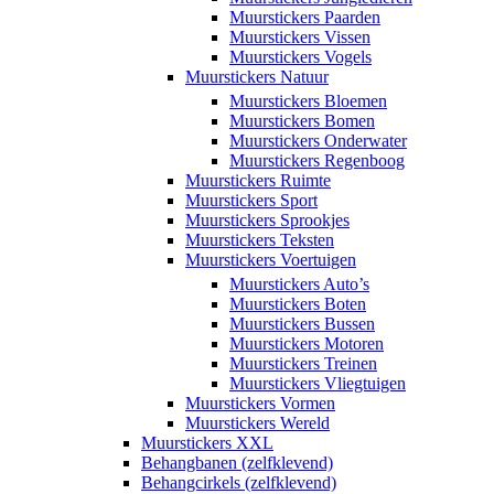
Muurstickers Paarden
Muurstickers Vissen
Muurstickers Vogels
Muurstickers Natuur
Muurstickers Bloemen
Muurstickers Bomen
Muurstickers Onderwater
Muurstickers Regenboog
Muurstickers Ruimte
Muurstickers Sport
Muurstickers Sprookjes
Muurstickers Teksten
Muurstickers Voertuigen
Muurstickers Auto’s
Muurstickers Boten
Muurstickers Bussen
Muurstickers Motoren
Muurstickers Treinen
Muurstickers Vliegtuigen
Muurstickers Vormen
Muurstickers Wereld
Muurstickers XXL
Behangbanen (zelfklevend)
Behangcirkels (zelfklevend)