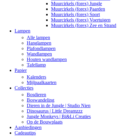
Muurcirkels (forex) Jungle
Muurcirkels (forex) Paarden
Muurcirkels (forex) Sport
Muurcirkels (forex) Voertuigen
Muurcirkels (forex) Zee en Strand
Lampen
Alle lampen
Hanglampen
Plafondlampen
Wandlampen
Houten wandlampen
Tafellamp
Papier
Kalenders
Mijlpaalkaarten
Collecties
Bosdieren
Boswandeling
Dieren in de Jungle | Studio Nien
Dinosaurus | Little Dreamzzz
Jungle Monkeys | Bi&Li Creaties
Op de Bouwplaats
Aanbiedingen
Cadeautips