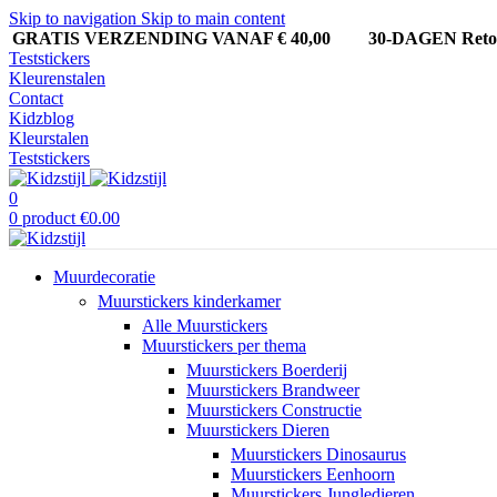
Skip to navigation
Skip to main content
GRATIS VERZENDING VANAF € 40,00
30-DAGEN Ret
Teststickers
Kleurenstalen
Contact
Kidzblog
Kleurstalen
Teststickers
0
0
product
€
0.00
Muurdecoratie
Muurstickers kinderkamer
Alle Muurstickers
Muurstickers per thema
Muurstickers Boerderij
Muurstickers Brandweer
Muurstickers Constructie
Muurstickers Dieren
Muurstickers Dinosaurus
Muurstickers Eenhoorn
Muurstickers Jungledieren