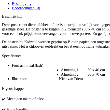
Beschrijving
Beoordelingen (0)
Beschrijving
Deze poster met dierenalfabet a t/m z is kleurrijk en vrolijk vormgeg
gezellige sfeer. De poster is te krijgen in 2 formaten (30 x 40 cm en 50
voor een leuk prijsje kunt vervangen voor nieuwe posters. Zo geef je
De posters bij Kidzstijl worden geprint op Biotop papier, een ongestr
uitstraling. Het is chloorvrij gebleekt en bevat geen optische witmake
Specificaties
Formaat totaal (bxh)
Afmeting 1 30 x 40 cm
Afmeting 2 50 x 70 cm
Illustrator Nico van Diem
Eigenschappen
✔️ Met eigen naam of tekst
✔️ Hoge kwaliteit print