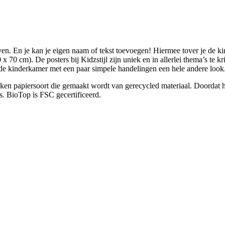
even. En je kan je eigen naam of tekst toevoegen! Hiermee tover je de k
 x 70 cm). De posters bij Kidzstijl zijn uniek en in allerlei thema’s te 
 de kinderkamer met een paar simpele handelingen een hele andere look
eken papiersoort die gemaakt wordt van gerecycled materiaal. Doordat h
rs. BioTop is FSC gecertificeerd.