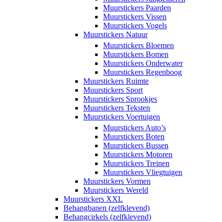
Muurstickers Paarden
Muurstickers Vissen
Muurstickers Vogels
Muurstickers Natuur
Muurstickers Bloemen
Muurstickers Bomen
Muurstickers Onderwater
Muurstickers Regenboog
Muurstickers Ruimte
Muurstickers Sport
Muurstickers Sprookjes
Muurstickers Teksten
Muurstickers Voertuigen
Muurstickers Auto’s
Muurstickers Boten
Muurstickers Bussen
Muurstickers Motoren
Muurstickers Treinen
Muurstickers Vliegtuigen
Muurstickers Vormen
Muurstickers Wereld
Muurstickers XXL
Behangbanen (zelfklevend)
Behangcirkels (zelfklevend)