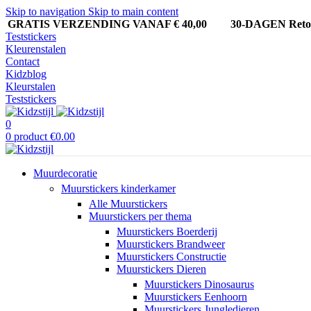
Skip to navigation
Skip to main content
GRATIS VERZENDING VANAF € 40,00
30-DAGEN Ret
Teststickers
Kleurenstalen
Contact
Kidzblog
Kleurstalen
Teststickers
0
0
product
€
0.00
Muurdecoratie
Muurstickers kinderkamer
Alle Muurstickers
Muurstickers per thema
Muurstickers Boerderij
Muurstickers Brandweer
Muurstickers Constructie
Muurstickers Dieren
Muurstickers Dinosaurus
Muurstickers Eenhoorn
Muurstickers Jungledieren