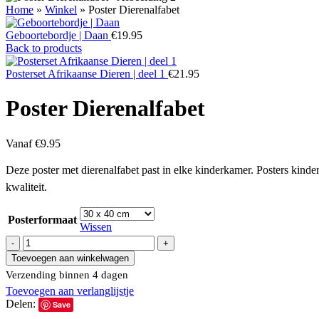
Home
»
Winkel
»
Poster Dierenalfabet
Geboortebordje | Daan
€
19.95
Back to products
Posterset Afrikaanse Dieren | deel 1
€
21.95
Poster Dierenalfabet
Vanaf
€
9.95
Deze poster met dierenalfabet past in elke kinderkamer. Posters kinde
kwaliteit.
Posterformaat
Wissen
Toevoegen aan winkelwagen
Verzending binnen 4 dagen
Toevoegen aan verlanglijstje
Delen:
Save