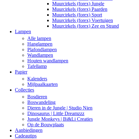
Muurcirkels (forex) Jungle
Muurcirkels (forex) Paarden
Muurcirkels (forex) Sport
Muurcirkels (forex) Voertuigen
Muurcirkels (forex) Zee en Strand
Lampen
Alle lampen
Hanglampen
Plafondlampen
Wandlampen
Houten wandlampen
Tafellamp
Papier
Kalenders
Mijlpaalkaarten
Collecties
Bosdieren
Boswandeling
Dieren in de Jungle | Studio Nien
Dinosaurus | Little Dreamzzz
Jungle Monkeys | Bi&Li Creaties
Op de Bouwplaats
Aanbiedingen
Cadeautips