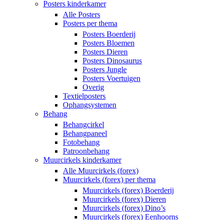
Posters kinderkamer
Alle Posters
Posters per thema
Posters Boerderij
Posters Bloemen
Posters Dieren
Posters Dinosaurus
Posters Jungle
Posters Voertuigen
Overig
Textielposters
Ophangsystemen
Behang
Behangcirkel
Behangpaneel
Fotobehang
Patroonbehang
Muurcirkels kinderkamer
Alle Muurcirkels (forex)
Muurcirkels (forex) per thema
Muurcirkels (forex) Boerderij
Muurcirkels (forex) Dieren
Muurcirkels (forex) Dino’s
Muurcirkels (forex) Eenhoorns