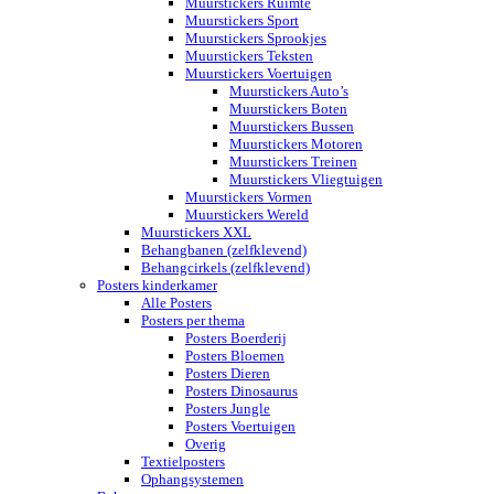
Muurstickers Ruimte
Muurstickers Sport
Muurstickers Sprookjes
Muurstickers Teksten
Muurstickers Voertuigen
Muurstickers Auto’s
Muurstickers Boten
Muurstickers Bussen
Muurstickers Motoren
Muurstickers Treinen
Muurstickers Vliegtuigen
Muurstickers Vormen
Muurstickers Wereld
Muurstickers XXL
Behangbanen (zelfklevend)
Behangcirkels (zelfklevend)
Posters kinderkamer
Alle Posters
Posters per thema
Posters Boerderij
Posters Bloemen
Posters Dieren
Posters Dinosaurus
Posters Jungle
Posters Voertuigen
Overig
Textielposters
Ophangsystemen