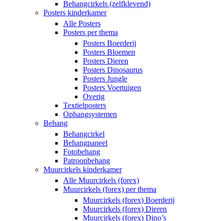
Behangcirkels (zelfklevend)
Posters kinderkamer
Alle Posters
Posters per thema
Posters Boerderij
Posters Bloemen
Posters Dieren
Posters Dinosaurus
Posters Jungle
Posters Voertuigen
Overig
Textielposters
Ophangsystemen
Behang
Behangcirkel
Behangpaneel
Fotobehang
Patroonbehang
Muurcirkels kinderkamer
Alle Muurcirkels (forex)
Muurcirkels (forex) per thema
Muurcirkels (forex) Boerderij
Muurcirkels (forex) Dieren
Muurcirkels (forex) Dino’s