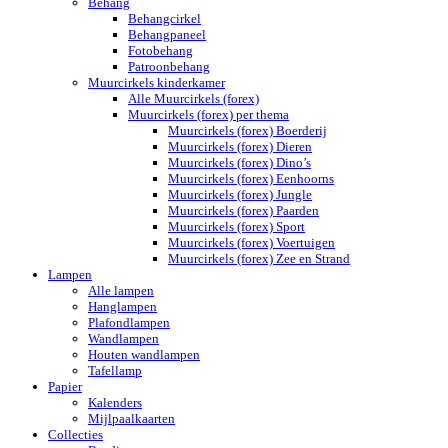
Behang
Behangcirkel
Behangpaneel
Fotobehang
Patroonbehang
Muurcirkels kinderkamer
Alle Muurcirkels (forex)
Muurcirkels (forex) per thema
Muurcirkels (forex) Boerderij
Muurcirkels (forex) Dieren
Muurcirkels (forex) Dino’s
Muurcirkels (forex) Eenhoorns
Muurcirkels (forex) Jungle
Muurcirkels (forex) Paarden
Muurcirkels (forex) Sport
Muurcirkels (forex) Voertuigen
Muurcirkels (forex) Zee en Strand
Lampen
Alle lampen
Hanglampen
Plafondlampen
Wandlampen
Houten wandlampen
Tafellamp
Papier
Kalenders
Mijlpaalkaarten
Collecties