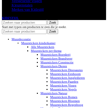
Veelgestelde vragen
Kleurenstalen
Merken van Kidzstijl
KIDZSTIJL
2024
Zoek
Start met typen om producten te zien die je zoekt.
Zoek
Muurdecoratie
Muurstickers kinderkamer
Alle Muurstickers
Muurstickers per thema
Muurstickers Boerderij
Muurstickers Brandweer
Muurstickers Constructie
Muurstickers Dieren
Muurstickers Dinosaurus
Muurstickers Eenhoorn
Muurstickers Jungledieren
Muurstickers Paarden
Muurstickers Vissen
Muurstickers Vogels
Muurstickers Natuur
Muurstickers Bomen
Muurstickers Bloemen
Muurstickers Regenboog