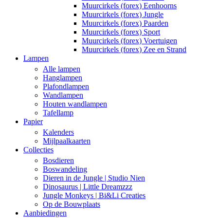
Muurcirkels (forex) Eenhoorns
Muurcirkels (forex) Jungle
Muurcirkels (forex) Paarden
Muurcirkels (forex) Sport
Muurcirkels (forex) Voertuigen
Muurcirkels (forex) Zee en Strand
Lampen
Alle lampen
Hanglampen
Plafondlampen
Wandlampen
Houten wandlampen
Tafellamp
Papier
Kalenders
Mijlpaalkaarten
Collecties
Bosdieren
Boswandeling
Dieren in de Jungle | Studio Nien
Dinosaurus | Little Dreamzzz
Jungle Monkeys | Bi&Li Creaties
Op de Bouwplaats
Aanbiedingen