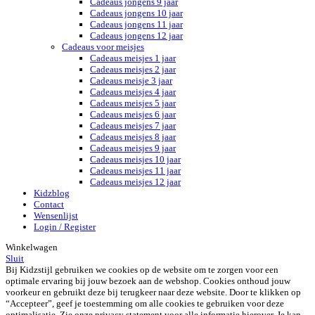
Cadeaus jongens 9 jaar
Cadeaus jongens 10 jaar
Cadeaus jongens 11 jaar
Cadeaus jongens 12 jaar
Cadeaus voor meisjes
Cadeaus meisjes 1 jaar
Cadeaus meisjes 2 jaar
Cadeaus meisje 3 jaar
Cadeaus meisjes 4 jaar
Cadeaus meisjes 5 jaar
Cadeaus meisjes 6 jaar
Cadeaus meisjes 7 jaar
Cadeaus meisjes 8 jaar
Cadeaus meisjes 9 jaar
Cadeaus meisjes 10 jaar
Cadeaus meisjes 11 jaar
Cadeaus meisjes 12 jaar
Kidzblog
Contact
Wensenlijst
Login / Register
Winkelwagen
Sluit
Bij Kidzstijl gebruiken we cookies op de website om te zorgen voor een
optimale ervaring bij jouw bezoek aan de webshop. Cookies onthoud jouw
voorkeur en gebruikt deze bij terugkeer naar deze website. Door te klikken op
“Accepteer”, geef je toestemming om alle cookies te gebruiken voor deze
optimalisatie. Zie onze privacy statement voor alle informatie hierover. Je kan