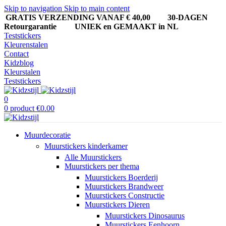
Skip to navigation
Skip to main content
GRATIS VERZENDING VANAF € 40,00
30-DAGEN
Retourgarantie UNIEK en GEMAAKT in NL
Teststickers
Kleurenstalen
Contact
Kidzblog
Kleurstalen
Teststickers
0
0
product
€
0.00
Muurdecoratie
Muurstickers kinderkamer
Alle Muurstickers
Muurstickers per thema
Muurstickers Boerderij
Muurstickers Brandweer
Muurstickers Constructie
Muurstickers Dieren
Muurstickers Dinosaurus
Muurstickers Eenhoorn