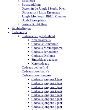
Bosdieren
Boswandeling
Dieren in de Jungle | Studio Nien
Dinosaurus | Little Dreamzzz
Jungle Monkeys | Bi&Li Creaties
Op de Bouwplaats
Posters Bobbi Beer
Aanbiedingen
Cadeautips
Cadeaus per gelegenheid
Kraamcadeaus
Cadeaus Communie
Cadeaus Zwemdiploma
Cadeaus Schoolstart
Cadeaus Diploma
Sinterklaas cadeaus
Kerstcadeaus
Cadeaus per leeftijd
Cadeaus voor baby’s
Cadeaus voor jongens
Cadeaus jongens 1 jaar
Cadeaus jongens 2 jaar
Cadeaus jongens 3 jaar
Cadeaus jongens 4 jaar
Cadeaus jongens 5 jaar
Cadeaus jongens 6 jaar
Cadeaus jongens 7 jaar
Cadeaus jongens 8 jaar