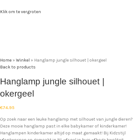
Klik om te vergroten
Home
»
Winkel
»
Hanglamp jungle silhouet | okergeel
Back to products
Hanglamp jungle silhouet |
okergeel
€
74.95
Op zoek naar een leuke hanglamp met silhouet van jungle dieren?
Deze mooie hanglamp past in elke babykamer of kinderkamer!
Hanglampen kinderkamer altijd op maat gemaakt! Bij Kidzstijl
✔️ontworpen en gemaakt in NL ✔️snel in huis ✔️hoge kwaliteit