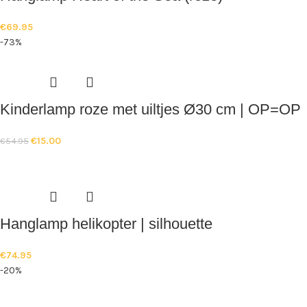
€
69.95
-73%
Kinderlamp roze met uiltjes Ø30 cm | OP=OP
€
15.00
€
54.95
Hanglamp helikopter | silhouette
€
74.95
-20%