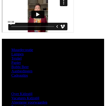
Aanbod
Muurdecoratie
Lampen
Textiel
Papier
Bobbi Beer
Aanbiedingen
Cadeautips
Informatie
Over Kidzstijl
Vacatures Kidzstijl
Algemene voorwaarden