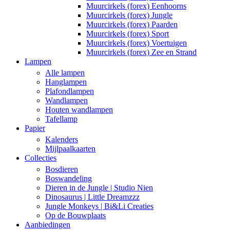
Muurcirkels (forex) Eenhoorns
Muurcirkels (forex) Jungle
Muurcirkels (forex) Paarden
Muurcirkels (forex) Sport
Muurcirkels (forex) Voertuigen
Muurcirkels (forex) Zee en Strand
Lampen
Alle lampen
Hanglampen
Plafondlampen
Wandlampen
Houten wandlampen
Tafellamp
Papier
Kalenders
Mijlpaalkaarten
Collecties
Bosdieren
Boswandeling
Dieren in de Jungle | Studio Nien
Dinosaurus | Little Dreamzzz
Jungle Monkeys | Bi&Li Creaties
Op de Bouwplaats
Aanbiedingen