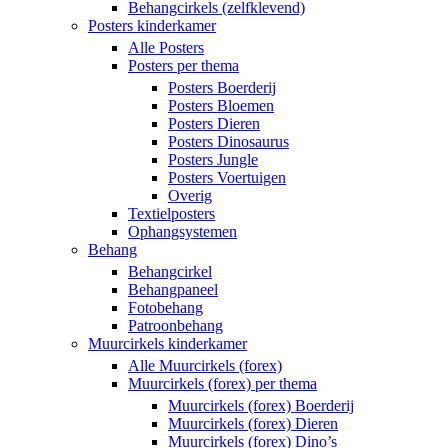
Behangcirkels (zelfklevend)
Posters kinderkamer
Alle Posters
Posters per thema
Posters Boerderij
Posters Bloemen
Posters Dieren
Posters Dinosaurus
Posters Jungle
Posters Voertuigen
Overig
Textielposters
Ophangsystemen
Behang
Behangcirkel
Behangpaneel
Fotobehang
Patroonbehang
Muurcirkels kinderkamer
Alle Muurcirkels (forex)
Muurcirkels (forex) per thema
Muurcirkels (forex) Boerderij
Muurcirkels (forex) Dieren
Muurcirkels (forex) Dino’s