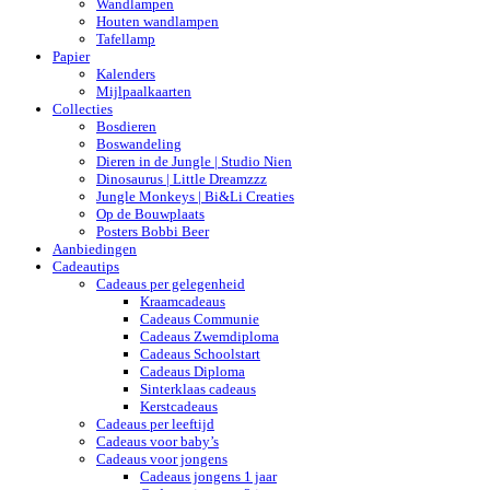
Wandlampen
Houten wandlampen
Tafellamp
Papier
Kalenders
Mijlpaalkaarten
Collecties
Bosdieren
Boswandeling
Dieren in de Jungle | Studio Nien
Dinosaurus | Little Dreamzzz
Jungle Monkeys | Bi&Li Creaties
Op de Bouwplaats
Posters Bobbi Beer
Aanbiedingen
Cadeautips
Cadeaus per gelegenheid
Kraamcadeaus
Cadeaus Communie
Cadeaus Zwemdiploma
Cadeaus Schoolstart
Cadeaus Diploma
Sinterklaas cadeaus
Kerstcadeaus
Cadeaus per leeftijd
Cadeaus voor baby’s
Cadeaus voor jongens
Cadeaus jongens 1 jaar