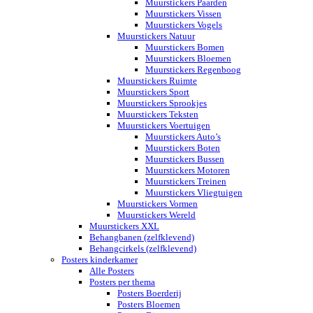
Muurstickers Paarden
Muurstickers Vissen
Muurstickers Vogels
Muurstickers Natuur
Muurstickers Bomen
Muurstickers Bloemen
Muurstickers Regenboog
Muurstickers Ruimte
Muurstickers Sport
Muurstickers Sprookjes
Muurstickers Teksten
Muurstickers Voertuigen
Muurstickers Auto’s
Muurstickers Boten
Muurstickers Bussen
Muurstickers Motoren
Muurstickers Treinen
Muurstickers Vliegtuigen
Muurstickers Vormen
Muurstickers Wereld
Muurstickers XXL
Behangbanen (zelfklevend)
Behangcirkels (zelfklevend)
Posters kinderkamer
Alle Posters
Posters per thema
Posters Boerderij
Posters Bloemen