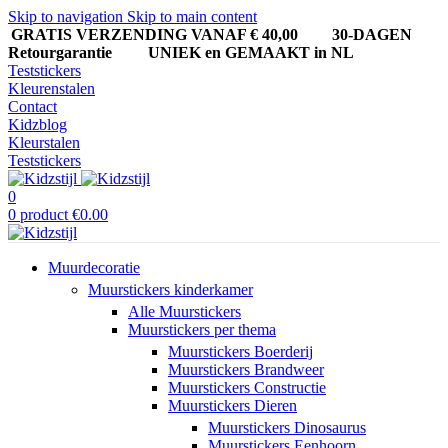
Skip to navigation
Skip to main content
GRATIS VERZENDING VANAF € 40,00
30-DAGEN
Retourgarantie UNIEK en GEMAAKT in NL
Teststickers
Kleurenstalen
Contact
Kidzblog
Kleurstalen
Teststickers
0
0
product
€
0.00
Muurdecoratie
Muurstickers kinderkamer
Alle Muurstickers
Muurstickers per thema
Muurstickers Boerderij
Muurstickers Brandweer
Muurstickers Constructie
Muurstickers Dieren
Muurstickers Dinosaurus
Muurstickers Eenhoorn