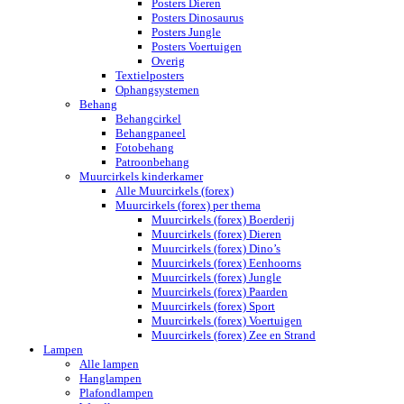
Posters Dieren
Posters Dinosaurus
Posters Jungle
Posters Voertuigen
Overig
Textielposters
Ophangsystemen
Behang
Behangcirkel
Behangpaneel
Fotobehang
Patroonbehang
Muurcirkels kinderkamer
Alle Muurcirkels (forex)
Muurcirkels (forex) per thema
Muurcirkels (forex) Boerderij
Muurcirkels (forex) Dieren
Muurcirkels (forex) Dino’s
Muurcirkels (forex) Eenhoorns
Muurcirkels (forex) Jungle
Muurcirkels (forex) Paarden
Muurcirkels (forex) Sport
Muurcirkels (forex) Voertuigen
Muurcirkels (forex) Zee en Strand
Lampen
Alle lampen
Hanglampen
Plafondlampen