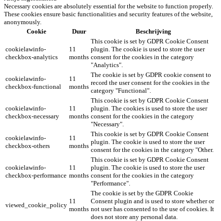
Necessary cookies are absolutely essential for the website to function properly.
These cookies ensure basic functionalities and security features of the website,
anonymously.
Cookie
Duur
Beschrijving
This cookie is set by GDPR Cookie Consent
cookielawinfo-
11
plugin. The cookie is used to store the user
checkbox-analytics
months
consent for the cookies in the category
"Analytics".
The cookie is set by GDPR cookie consent to
cookielawinfo-
11
record the user consent for the cookies in the
checkbox-functional
months
category "Functional".
This cookie is set by GDPR Cookie Consent
cookielawinfo-
11
plugin. The cookies is used to store the user
checkbox-necessary
months
consent for the cookies in the category
"Necessary".
This cookie is set by GDPR Cookie Consent
cookielawinfo-
11
plugin. The cookie is used to store the user
checkbox-others
months
consent for the cookies in the category "Other.
This cookie is set by GDPR Cookie Consent
cookielawinfo-
11
plugin. The cookie is used to store the user
checkbox-performance
months
consent for the cookies in the category
"Performance".
The cookie is set by the GDPR Cookie
11
Consent plugin and is used to store whether or
viewed_cookie_policy
months
not user has consented to the use of cookies. It
does not store any personal data.