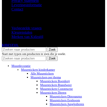
Privacy Statement
Leveringsinformatie
Contact
Extra
Veelgestelde vragen
Kleurenstalen
Merken van Kidzstijl
KIDZSTIJL
2024
Zoek
Start met typen om producten te zien die je zoekt.
Zoek
Muurdecoratie
Muurstickers kinderkamer
Alle Muurstickers
Muurstickers per thema
Muurstickers Boerderij
Muurstickers Brandweer
Muurstickers Constructie
Muurstickers Dieren
Muurstickers Dinosaurus
Muurstickers Eenhoorn
Muurstickers Jungledieren