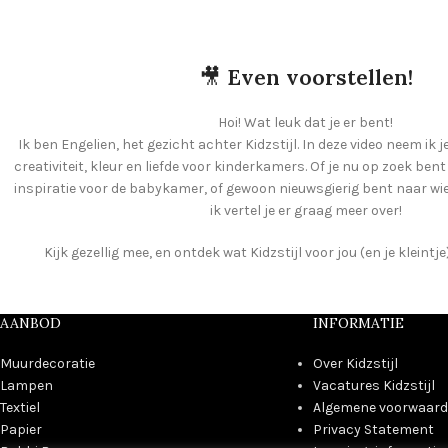
🎥
Even voorstellen!
Hoi! Wat leuk dat je er bent!
Ik ben Engelien, het gezicht achter Kidzstijl. In deze video neem ik j
creativiteit, kleur en liefde voor kinderkamers. Of je nu op zoek ben
inspiratie voor de babykamer, of gewoon nieuwsgierig bent naar wie e
ik vertel je er graag meer over!
Kijk gezellig mee, en ontdek wat Kidzstijl voor jou (en je kleint
AANBOD
INFORMATIE
Muurdecoratie
Over Kidzstijl
Lampen
Vacatures Kidzstijl
Textiel
Algemene voorwaar
Papier
Privacy Statement