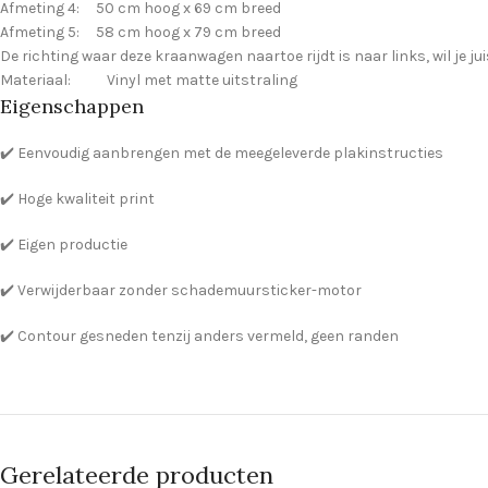
Afmeting 4: 50 cm hoog x 69 cm breed
Afmeting 5: 58 cm hoog x 79 cm breed
De richting waar deze kraanwagen naartoe rijdt is naar links, wil je jui
Materiaal: Vinyl met matte uitstraling
Eigenschappen
✔️ Eenvoudig aanbrengen met de meegeleverde plakinstructies
✔️ Hoge kwaliteit print
✔️ Eigen productie
✔️ Verwijderbaar zonder schademuursticker-motor
✔️ Contour gesneden tenzij anders vermeld, geen randen
Gerelateerde producten