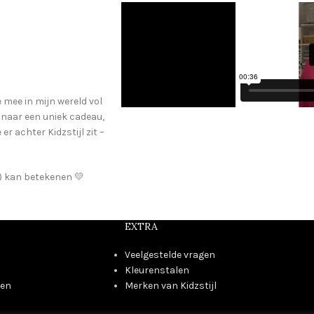
e mee in mijn wereld vol
t naar een uniek cadeau,
r achter Kidzstijl zit –
je) kan betekenen 💛
EXTRA
Veelgestelde vragen
Kleurenstalen
den
Merken van Kidzstijl