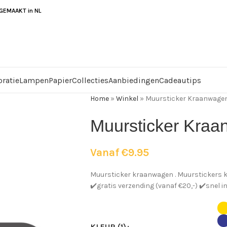
EMAAKT in NL
ratie
Lampen
Papier
Collecties
Aanbiedingen
Cadeautips
Home
»
Winkel
»
Muursticker Kraanwage
Muursticker Kra
Vanaf
€
9.95
Muursticker kraanwagen . Muurstickers ki
✔️gratis verzending (vanaf €20,-) ✔️snel 
KLEUR (1)