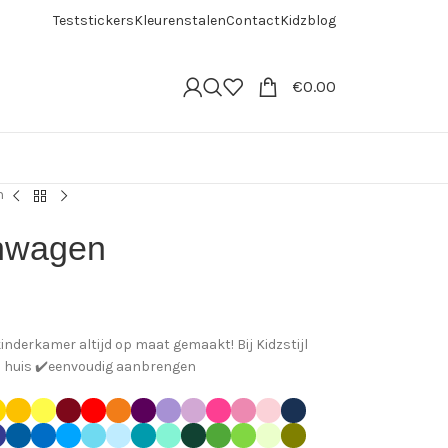
Teststickers
Kleurenstalen
Contact
Kidzblog
€
0.00
n
anwagen
nderkamer altijd op maat gemaakt! Bij Kidzstijl
in huis ✔️eenvoudig aanbrengen