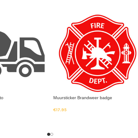
to
Muursticker Brandweer badge
€
17.95