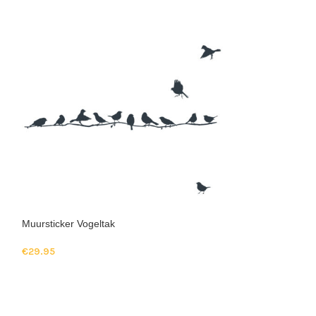
Muursticker Olifa
Vanaf
€
19.95
Muursticker Vogeltak
€
29.95