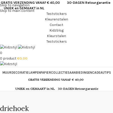
GRATIS VERZENDING VANAF € 40,00
30-DAGEN Retourgarantie
Skip to navigation
UNIEK en GEMAAKT in NL
Skip to main content
Teststickers
Kleurenstalen
Contact
Kidzblog
Kleurstalen
Teststickers
0
0
product
€
0.00
MUURDECORATIE
LAMPEN
PAPIER
COLLECTIES
AANBIEDINGEN
CADEAUTIPS
GRATIS VERZENDING VANAF € 40,00
UNIEK en GEMAAKT in NL
30-DAGEN Retourgarantie
driehoek