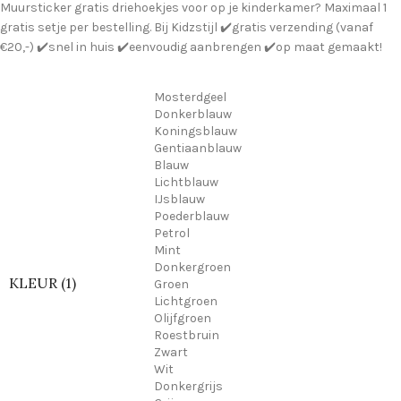
Muursticker gratis driehoekjes voor op je kinderkamer? Maximaal 1
gratis setje per bestelling. Bij Kidzstijl ✔️gratis verzending (vanaf
€20,-) ✔️snel in huis ✔️eenvoudig aanbrengen ✔️op maat gemaakt!
Mosterdgeel
Donkerblauw
Koningsblauw
Gentiaanblauw
Blauw
Lichtblauw
IJsblauw
Poederblauw
Petrol
Mint
Donkergroen
KLEUR (1)
Groen
Lichtgroen
Olijfgroen
Roestbruin
Zwart
Wit
Donkergrijs