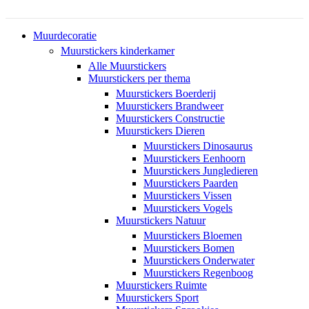
Muurdecoratie
Muurstickers kinderkamer
Alle Muurstickers
Muurstickers per thema
Muurstickers Boerderij
Muurstickers Brandweer
Muurstickers Constructie
Muurstickers Dieren
Muurstickers Dinosaurus
Muurstickers Eenhoorn
Muurstickers Jungledieren
Muurstickers Paarden
Muurstickers Vissen
Muurstickers Vogels
Muurstickers Natuur
Muurstickers Bloemen
Muurstickers Bomen
Muurstickers Onderwater
Muurstickers Regenboog
Muurstickers Ruimte
Muurstickers Sport