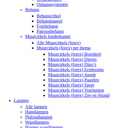
Ophangsystemen
Behang
Behangcirkel
Behangpaneel
Fotobehang
Patroonbehang
Muurcirkels kinderkamer
Alle Muurcirkels (forex)
Muurcirkels (forex) per thema
Muurcirkels (forex) Boerderij
Muurcirkels (forex) Dieren
Muurcirkels (forex) Dino’s
Muurcirkels (forex) Eenhoorns
Muurcirkels (forex) Jungle
Muurcirkels (forex) Paarden
Muurcirkels (forex) Sport
Muurcirkels (forex) Voertuigen
Muurcirkels (forex) Zee en Strand
Lampen
Alle lampen
Hanglampen
Plafondlampen
Wandlampen
Houten wandlampen