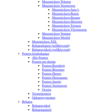
Muurstickers Teksten
Muurstickers Voertuigen
Muurstickers Auto’s
Muurstickers Boten
Muurstickers Bussen
Muurstickers Motoren
Muurstickers Treinen
Muurstickers Vliegtuigen
Muurstickers Vormen
Muurstickers Wereld
Muurstickers XXL
Behangbanen (zelfklevend)
Behangcirkels (zelfklevend)
Posters kinderkamer
Alle Posters
Posters per thema
Posters Boerderij
Posters Bloemen
Posters Dieren
Posters Dinosaurus
Posters Jungle
Posters Voertuigen
Overig
Textielposters
Ophangsystemen
Behang
Behangcirkel
Behangpaneel