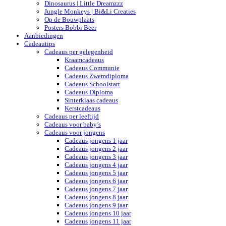
Dinosaurus | Little Dreamzzz
Jungle Monkeys | Bi&Li Creaties
Op de Bouwplaats
Posters Bobbi Beer
Aanbiedingen
Cadeautips
Cadeaus per gelegenheid
Kraamcadeaus
Cadeaus Communie
Cadeaus Zwemdiploma
Cadeaus Schoolstart
Cadeaus Diploma
Sinterklaas cadeaus
Kerstcadeaus
Cadeaus per leeftijd
Cadeaus voor baby’s
Cadeaus voor jongens
Cadeaus jongens 1 jaar
Cadeaus jongens 2 jaar
Cadeaus jongens 3 jaar
Cadeaus jongens 4 jaar
Cadeaus jongens 5 jaar
Cadeaus jongens 6 jaar
Cadeaus jongens 7 jaar
Cadeaus jongens 8 jaar
Cadeaus jongens 9 jaar
Cadeaus jongens 10 jaar
Cadeaus jongens 11 jaar