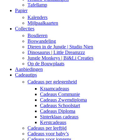
Tafellamp
Papier
Kalenders
Mijlpaalkaarten
Collecties
Bosdieren
Boswandeling
Dieren in de Jungle | Studio Nien
Dinosaurus | Little Dreamzzz
Jungle Monkeys | Bi&Li Creaties
Op de Bouwplaats
Aanbiedingen
Cadeautips
Cadeaus per gelegenheid
Kraamcadeaus
Cadeaus Communie
Cadeaus Zwemdiploma
Cadeaus Schoolstart
Cadeaus Diploma
Sinterklaas cadeaus
Kerstcadeaus
Cadeaus per leeftijd
Cadeaus voor baby’s
Cadeaus voor jongens