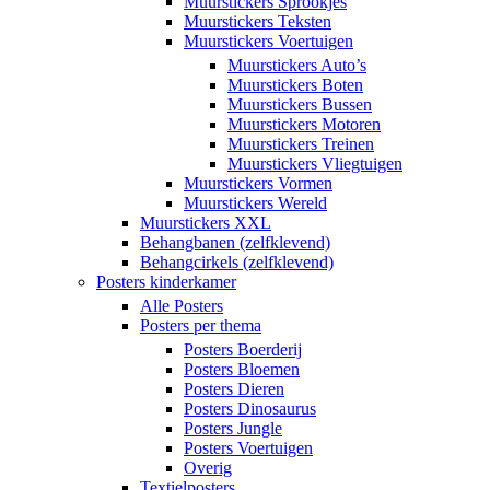
Muurstickers Sprookjes
Muurstickers Teksten
Muurstickers Voertuigen
Muurstickers Auto’s
Muurstickers Boten
Muurstickers Bussen
Muurstickers Motoren
Muurstickers Treinen
Muurstickers Vliegtuigen
Muurstickers Vormen
Muurstickers Wereld
Muurstickers XXL
Behangbanen (zelfklevend)
Behangcirkels (zelfklevend)
Posters kinderkamer
Alle Posters
Posters per thema
Posters Boerderij
Posters Bloemen
Posters Dieren
Posters Dinosaurus
Posters Jungle
Posters Voertuigen
Overig
Textielposters