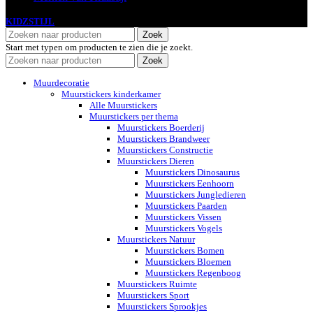
KIDZSTIJL
2024
Zoek
Start met typen om producten te zien die je zoekt.
Zoek
Muurdecoratie
Muurstickers kinderkamer
Alle Muurstickers
Muurstickers per thema
Muurstickers Boerderij
Muurstickers Brandweer
Muurstickers Constructie
Muurstickers Dieren
Muurstickers Dinosaurus
Muurstickers Eenhoorn
Muurstickers Jungledieren
Muurstickers Paarden
Muurstickers Vissen
Muurstickers Vogels
Muurstickers Natuur
Muurstickers Bomen
Muurstickers Bloemen
Muurstickers Regenboog
Muurstickers Ruimte
Muurstickers Sport
Muurstickers Sprookjes