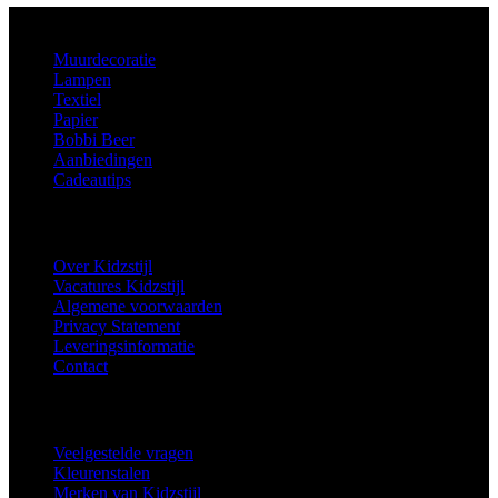
Aanbod
Muurdecoratie
Lampen
Textiel
Papier
Bobbi Beer
Aanbiedingen
Cadeautips
Informatie
Over Kidzstijl
Vacatures Kidzstijl
Algemene voorwaarden
Privacy Statement
Leveringsinformatie
Contact
Extra
Veelgestelde vragen
Kleurenstalen
Merken van Kidzstijl