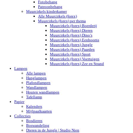
Fotobehang
Patroonbehang
Muurcirkels kinderkamer
Alle Muurcirkels (forex)
Muurcirkels (forex) per thema
Muurcirkels (forex) Boerderij
Muurcirkels (forex) Dieren
Muurcirkels (forex) Dino’s
Muurcirkels (forex) Eenhoorns
Muurcirkels (forex) Jungle
Muurcirkels (forex) Paarden
Muurcirkels (forex) Sport
Muurcirkels (forex) Voertuigen
Muurcirkels (forex) Zee en Strand
Lampen
Alle lampen
Hanglampen
Plafondlampen
Wandlampen
Houten wandlampen
Tafellamp
Papier
Kalenders
Mijlpaalkaarten
Collecties
Bosdieren
Boswandeling
Dieren in de Jungle | Studio Nien