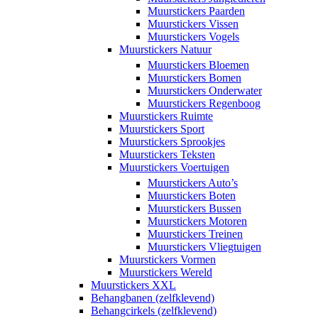
Muurstickers Paarden
Muurstickers Vissen
Muurstickers Vogels
Muurstickers Natuur
Muurstickers Bloemen
Muurstickers Bomen
Muurstickers Onderwater
Muurstickers Regenboog
Muurstickers Ruimte
Muurstickers Sport
Muurstickers Sprookjes
Muurstickers Teksten
Muurstickers Voertuigen
Muurstickers Auto’s
Muurstickers Boten
Muurstickers Bussen
Muurstickers Motoren
Muurstickers Treinen
Muurstickers Vliegtuigen
Muurstickers Vormen
Muurstickers Wereld
Muurstickers XXL
Behangbanen (zelfklevend)
Behangcirkels (zelfklevend)