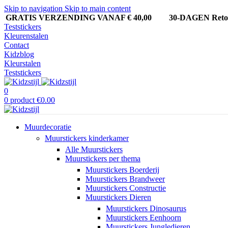
Skip to navigation
Skip to main content
GRATIS VERZENDING VANAF € 40,00
30-DAGEN Ret
Teststickers
Kleurenstalen
Contact
Kidzblog
Kleurstalen
Teststickers
0
0
product
€
0.00
Muurdecoratie
Muurstickers kinderkamer
Alle Muurstickers
Muurstickers per thema
Muurstickers Boerderij
Muurstickers Brandweer
Muurstickers Constructie
Muurstickers Dieren
Muurstickers Dinosaurus
Muurstickers Eenhoorn
Muurstickers Jungledieren