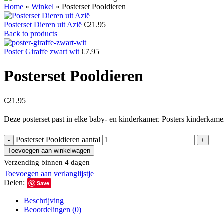
Home
»
Winkel
»
Posterset Pooldieren
Posterset Dieren uit Azië
€
21.95
Back to products
Poster Giraffe zwart wit
€
7.95
Posterset Pooldieren
€
21.95
Deze posterset past in elke baby- en kinderkamer. Posters kinderkamer
Posterset Pooldieren aantal
Toevoegen aan winkelwagen
Verzending binnen 4 dagen
Toevoegen aan verlanglijstje
Delen:
Save
Beschrijving
Beoordelingen (0)