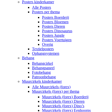
Posters kinderkamer
Alle Posters
Posters per thema
Posters Boerderij
Posters Bloemen
Posters Dieren
Posters Dinosaurus
Posters Jungle
Posters Voertuigen
Overig
Textielposters
Ophangsystemen
Behang
Behangcirkel
Behangpaneel
Fotobehang
Patroonbehang
Muurcirkels kinderkamer
Alle Muurcirkels (forex)
Muurcirkels (forex) per thema
Muurcirkels (forex) Boerderij
Muurcirkels (forex) Dieren
Muurcirkels (forex) Dino’s
Muurcirkels (forex) Eenhoorns