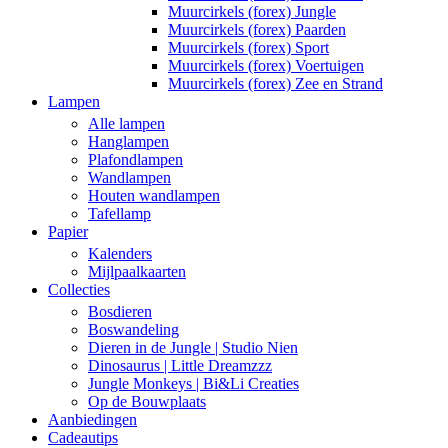
Muurcirkels (forex) Jungle
Muurcirkels (forex) Paarden
Muurcirkels (forex) Sport
Muurcirkels (forex) Voertuigen
Muurcirkels (forex) Zee en Strand
Lampen
Alle lampen
Hanglampen
Plafondlampen
Wandlampen
Houten wandlampen
Tafellamp
Papier
Kalenders
Mijlpaalkaarten
Collecties
Bosdieren
Boswandeling
Dieren in de Jungle | Studio Nien
Dinosaurus | Little Dreamzzz
Jungle Monkeys | Bi&Li Creaties
Op de Bouwplaats
Aanbiedingen
Cadeautips