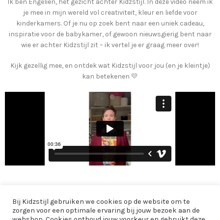
Ik ben Engelien, het gezicht achter Kidzstijl. In deze video neem ik
je mee in mijn wereld vol creativiteit, kleur en liefde voor
kinderkamers. Of je nu op zoek bent naar een uniek cadeau,
inspiratie voor de babykamer, of gewoon nieuwsgierig bent naar
wie er achter Kidzstijl zit – ik vertel je er graag meer over!
Kijk gezellig mee, en ontdek wat Kidzstijl voor jou (en je kleintje)
kan betekenen 💛
AANBOD
Bij Kidzstijl gebruiken we cookies op de website om te
zorgen voor een optimale ervaring bij jouw bezoek aan de
INFORMATIE
webshop. Cookies onthoud jouw voorkeur en gebruikt deze