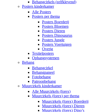
Behangcirkels (zelfklevend)
Posters kinderkamer
Alle Posters
Posters per thema
Posters Boerderij
Posters Bloemen
Posters Dieren
Posters Dinosaurus
Posters Jungle
Posters Voertuigen
Overig
Textielposters
Ophangsystemen
Behang
Behangcirkel
Behangpaneel
Fotobehang
Patroonbehang
Muurcirkels kinderkamer
Alle Muurcirkels (forex)
Muurcirkels (forex) per thema
Muurcirkels (forex) Boerderij
Muurcirkels (forex) Dieren
Muurcirkels (forex) Dino’s