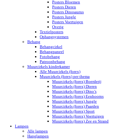
Posters Bloemen
Posters Dieren
Posters Dinosaurus
Posters Jungle
Posters Voertuigen
Overig
Textielposters
Ophangsystemen
Behang
Behangcirkel
Behangpaneel
Fotobehang
Patroonbehang
Muurcirkels kinderkamer
Alle Muurcirkels (forex)
Muurcirkels (forex) per thema
Muurcirkels (forex) Boerderij
Muurcirkels (forex) Dieren
Muurcirkels (forex) Dino’s
Muurcirkels (forex) Eenhoorns
Muurcirkels (forex) Jungle
Muurcirkels (forex) Paarden
Muurcirkels (forex) Sport
Muurcirkels (forex) Voertuigen
Muurcirkels (forex) Zee en Strand
Lampen
Alle lampen
Hanglampen