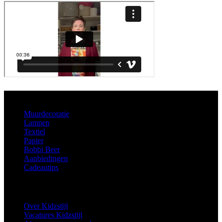
Aanbod
Muurdecoratie
Lampen
Textiel
Papier
Bobbi Beer
Aanbiedingen
Cadeautips
Informatie
Over Kidzstijl
Vacatures Kidzstijl