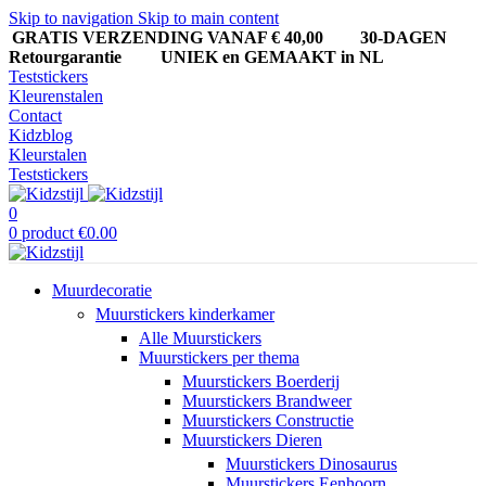
Skip to navigation
Skip to main content
GRATIS VERZENDING VANAF € 40,00
30-DAGEN
Retourgarantie UNIEK en GEMAAKT in NL
Teststickers
Kleurenstalen
Contact
Kidzblog
Kleurstalen
Teststickers
0
0
product
€
0.00
Muurdecoratie
Muurstickers kinderkamer
Alle Muurstickers
Muurstickers per thema
Muurstickers Boerderij
Muurstickers Brandweer
Muurstickers Constructie
Muurstickers Dieren
Muurstickers Dinosaurus
Muurstickers Eenhoorn