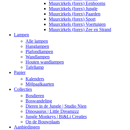
Muurcirkels (forex) Eenhoorns
Muurcirkels (forex) Jungle
Muurcirkels (forex) Paarden
Muurcirkels (forex) Sport
Muurcirkels (forex) Voertuigen
Muurcirkels (forex) Zee en Strand
Lampen
Alle lampen
Hanglampen
Plafondlampen
Wandlampen
Houten wandlampen
Tafellamp
Papier
Kalenders
Mijlpaalkaarten
Collecties
Bosdieren
Boswandeling
Dieren in de Jungle | Studio Nien
Dinosaurus | Little Dreamzzz
Jungle Monkeys | Bi&Li Creaties
Op de Bouwplaats
Aanbiedingen