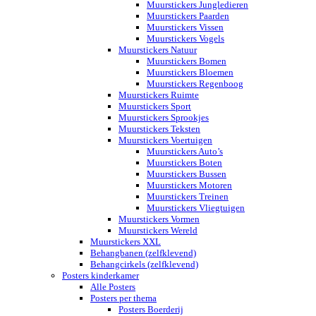
Muurstickers Jungledieren
Muurstickers Paarden
Muurstickers Vissen
Muurstickers Vogels
Muurstickers Natuur
Muurstickers Bomen
Muurstickers Bloemen
Muurstickers Regenboog
Muurstickers Ruimte
Muurstickers Sport
Muurstickers Sprookjes
Muurstickers Teksten
Muurstickers Voertuigen
Muurstickers Auto’s
Muurstickers Boten
Muurstickers Bussen
Muurstickers Motoren
Muurstickers Treinen
Muurstickers Vliegtuigen
Muurstickers Vormen
Muurstickers Wereld
Muurstickers XXL
Behangbanen (zelfklevend)
Behangcirkels (zelfklevend)
Posters kinderkamer
Alle Posters
Posters per thema
Posters Boerderij