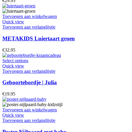
€
29.95
Toevoegen aan winkelwagen
Quick view
Toevoegen aan verlanglijstje
METAKIDS Luiertaart groen
€
32.95
Dit
Select options
product
Quick view
heeft
Toevoegen aan verlanglijstje
meerdere
variaties.
Geboortebordje | Julia
Deze
optie
€
19.95
kan
gekozen
worden
Toevoegen aan winkelwagen
op
Quick view
de
Toevoegen aan verlanglijstje
productpagina
Poster Nijlpaard met baby