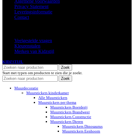
Algemene voorwaarden
Privacy Statement
Leveringsinformatie
Contact
Extra
Veelgestelde vragen
Kleurenstalen
Merken van Kidzstijl
KIDZSTIJL
2024
Zoek
Start met typen om producten te zien die je zoekt.
Zoek
Muurdecoratie
Muurstickers kinderkamer
Alle Muurstickers
Muurstickers per thema
Muurstickers Boerderij
Muurstickers Brandweer
Muurstickers Constructie
Muurstickers Dieren
Muurstickers Dinosaurus
Muurstickers Eenhoorn