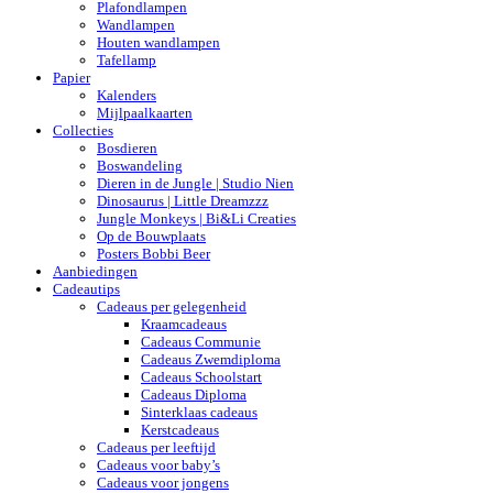
Plafondlampen
Wandlampen
Houten wandlampen
Tafellamp
Papier
Kalenders
Mijlpaalkaarten
Collecties
Bosdieren
Boswandeling
Dieren in de Jungle | Studio Nien
Dinosaurus | Little Dreamzzz
Jungle Monkeys | Bi&Li Creaties
Op de Bouwplaats
Posters Bobbi Beer
Aanbiedingen
Cadeautips
Cadeaus per gelegenheid
Kraamcadeaus
Cadeaus Communie
Cadeaus Zwemdiploma
Cadeaus Schoolstart
Cadeaus Diploma
Sinterklaas cadeaus
Kerstcadeaus
Cadeaus per leeftijd
Cadeaus voor baby’s
Cadeaus voor jongens