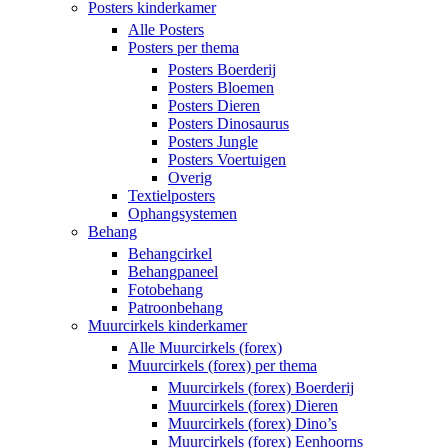
Posters kinderkamer
Alle Posters
Posters per thema
Posters Boerderij
Posters Bloemen
Posters Dieren
Posters Dinosaurus
Posters Jungle
Posters Voertuigen
Overig
Textielposters
Ophangsystemen
Behang
Behangcirkel
Behangpaneel
Fotobehang
Patroonbehang
Muurcirkels kinderkamer
Alle Muurcirkels (forex)
Muurcirkels (forex) per thema
Muurcirkels (forex) Boerderij
Muurcirkels (forex) Dieren
Muurcirkels (forex) Dino’s
Muurcirkels (forex) Eenhoorns