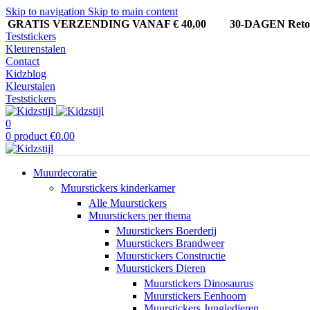
Skip to navigation
Skip to main content
GRATIS VERZENDING VANAF € 40,00
30-DAGEN Ret
Teststickers
Kleurenstalen
Contact
Kidzblog
Kleurstalen
Teststickers
0
0
product
€
0.00
Muurdecoratie
Muurstickers kinderkamer
Alle Muurstickers
Muurstickers per thema
Muurstickers Boerderij
Muurstickers Brandweer
Muurstickers Constructie
Muurstickers Dieren
Muurstickers Dinosaurus
Muurstickers Eenhoorn
Muurstickers Jungledieren