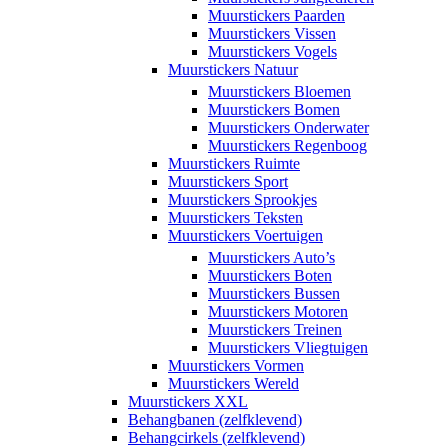
Muurstickers Paarden
Muurstickers Vissen
Muurstickers Vogels
Muurstickers Natuur
Muurstickers Bloemen
Muurstickers Bomen
Muurstickers Onderwater
Muurstickers Regenboog
Muurstickers Ruimte
Muurstickers Sport
Muurstickers Sprookjes
Muurstickers Teksten
Muurstickers Voertuigen
Muurstickers Auto’s
Muurstickers Boten
Muurstickers Bussen
Muurstickers Motoren
Muurstickers Treinen
Muurstickers Vliegtuigen
Muurstickers Vormen
Muurstickers Wereld
Muurstickers XXL
Behangbanen (zelfklevend)
Behangcirkels (zelfklevend)