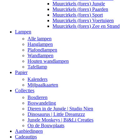
Muurcirkels (forex) Jungle
Muurcirkels (forex) Paarden
Muurcirkels (forex) Sport
Muurcirkels (forex) Voertuigen
Muurcirkels (forex) Zee en Strand
Lampen
Alle lampen
Hanglampen
Plafondlampen
Wandlampen
Houten wandlampen
Tafellamp
Papier
Kalenders
Mijlpaalkaarten
Collecties
Bosdieren
Boswandeling
Dieren in de Jungle | Studio Nien
Dinosaurus | Little Dreamzzz
Jungle Monkeys | Bi&Li Creaties
Op de Bouwplaats
Aanbiedingen
Cadeautips