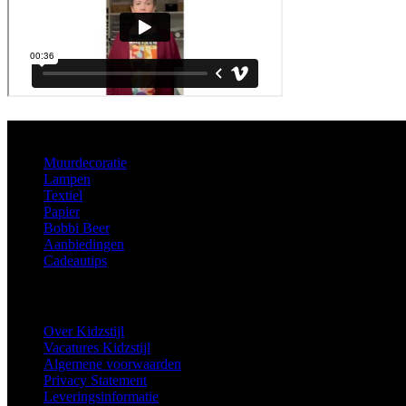
Aanbod
Muurdecoratie
Lampen
Textiel
Papier
Bobbi Beer
Aanbiedingen
Cadeautips
Informatie
Over Kidzstijl
Vacatures Kidzstijl
Algemene voorwaarden
Privacy Statement
Leveringsinformatie