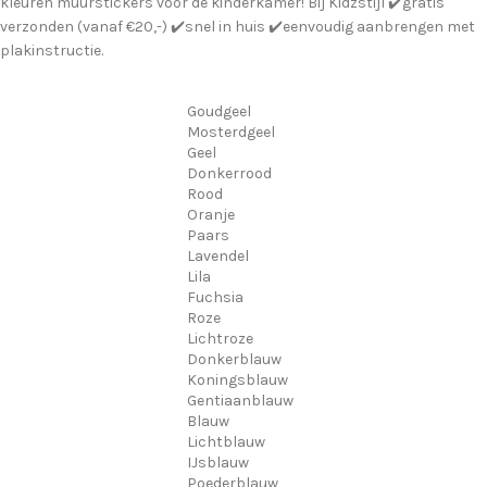
kleuren muurstickers voor de kinderkamer! Bij Kidzstijl ✔️gratis
verzonden (vanaf €20,-) ✔️snel in huis ✔️eenvoudig aanbrengen met
plakinstructie.
Goudgeel
Mosterdgeel
Geel
Donkerrood
Rood
Oranje
Paars
Lavendel
Lila
Fuchsia
Roze
Lichtroze
Donkerblauw
Koningsblauw
Gentiaanblauw
Blauw
Lichtblauw
IJsblauw
Poederblauw