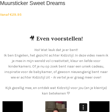
Muursticker Sweet Dreams
Vanaf
€
29.95
🎥
Even voorstellen!
Hoi! Wat leuk dat je er bent!
Ik ben Engelien, het gezicht achter Kidzstijl. In deze video neem ik
je mee in mijn wereld vol creativiteit, kleur en liefde voor
kinderkamers. Of je nu op zoek bent naar een uniek cadeau,
inspiratie voor de babykamer, of gewoon nieuwsgierig bent naar
wie er achter Kidzstijl zit – ik vertel je er graag meer over!
Kijk gezellig mee, en ontdek wat Kidzstijl voor jou (en je kleintje)
kan betekenen 💛