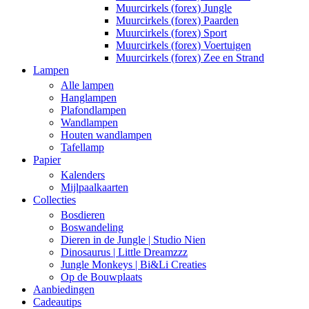
Muurcirkels (forex) Jungle
Muurcirkels (forex) Paarden
Muurcirkels (forex) Sport
Muurcirkels (forex) Voertuigen
Muurcirkels (forex) Zee en Strand
Lampen
Alle lampen
Hanglampen
Plafondlampen
Wandlampen
Houten wandlampen
Tafellamp
Papier
Kalenders
Mijlpaalkaarten
Collecties
Bosdieren
Boswandeling
Dieren in de Jungle | Studio Nien
Dinosaurus | Little Dreamzzz
Jungle Monkeys | Bi&Li Creaties
Op de Bouwplaats
Aanbiedingen
Cadeautips