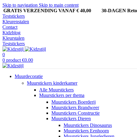
Skip to navigation
Skip to main content
GRATIS VERZENDING VANAF € 40,00
30-DAGEN Ret
Teststickers
Kleurenstalen
Contact
Kidzblog
Kleurstalen
Teststickers
0
0
product
€
0.00
Muurdecoratie
Muurstickers kinderkamer
Alle Muurstickers
Muurstickers per thema
Muurstickers Boerderij
Muurstickers Brandweer
Muurstickers Constructie
Muurstickers Dieren
Muurstickers Dinosaurus
Muurstickers Eenhoorn
Muurstickers Jungledieren