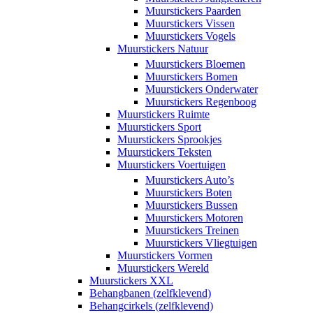
Muurstickers Paarden
Muurstickers Vissen
Muurstickers Vogels
Muurstickers Natuur
Muurstickers Bloemen
Muurstickers Bomen
Muurstickers Onderwater
Muurstickers Regenboog
Muurstickers Ruimte
Muurstickers Sport
Muurstickers Sprookjes
Muurstickers Teksten
Muurstickers Voertuigen
Muurstickers Auto’s
Muurstickers Boten
Muurstickers Bussen
Muurstickers Motoren
Muurstickers Treinen
Muurstickers Vliegtuigen
Muurstickers Vormen
Muurstickers Wereld
Muurstickers XXL
Behangbanen (zelfklevend)
Behangcirkels (zelfklevend)