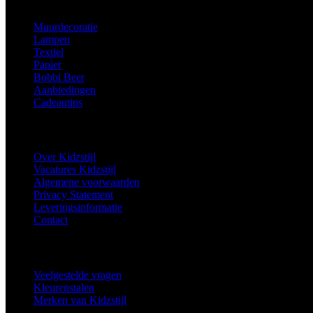
Muurdecoratie
Lampen
Textiel
Papier
Bobbi Beer
Aanbiedingen
Cadeautips
Informatie
Over Kidzstijl
Vacatures Kidzstijl
Algemene voorwaarden
Privacy Statement
Leveringsinformatie
Contact
Extra
Veelgestelde vragen
Kleurenstalen
Merken van Kidzstijl