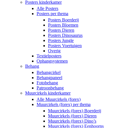
Posters kinderkamer
Alle Posters
Posters per thema
Posters Boerderij
Posters Bloemen
Posters Dieren
Posters Dinosaurus
Posters Jungle
Posters Voertuigen
Overig
Textielposters
Ophangsystemen
Behang
Behangcirkel
Behangpaneel
Fotobehang
Patroonbehang
Muurcirkels kinderkamer
Alle Muurcirkels (forex)
Muurcirkels (forex) per thema
Muurcirkels (forex) Boerderij
Muurcirkels (forex) Dieren
Muurcirkels (forex) Dino’s
Muurcirkels (forex) Eenhoorns