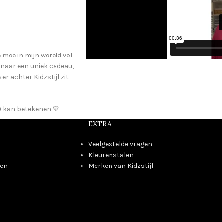
e mee in mijn wereld vol
t naar een uniek cadeau,
r achter Kidzstijl zit –
je) kan betekenen 💛
EXTRA
Veelgestelde vragen
Kleurenstalen
den
Merken van Kidzstijl