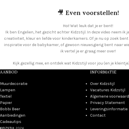
🎥
Even voorstellen!
Hoi! Wat leuk dat je er bent!
Ik ben Engelien, het gezicht achter Kidzstijl. In deze video neem ik j
creativiteit, kleur en liefde voor kinderkamers. Of je nu op zoek ben
inspiratie voor de babykamer, of gewoon nieuwsgierig bent naar wie e
ik vertel je er graag meer over!
Kijk gezellig mee, en ontdek wat Kidzstijl voor jou (en je kleint
AANBOD
INFORMATIE
Muurdecoratie
Over Kidzstijl
Lampen
Vacatures Kidzstijl
Textiel
Algemene voorwaar
Papier
Privacy Statement
Bobbi Beer
Leveringsinformatie
Aanbiedingen
Contact
Cadeautips
KIDZSTIJL
2024