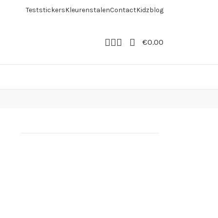
Teststickers
Kleurenstalen
Contact
Kidzblog
€
0.00