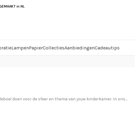
EMAAKT in NL
ratie
Lampen
Papier
Collecties
Aanbiedingen
Cadeautips
leboel doen voor de sfeer en thema van jouw kinderkamer. In ons...