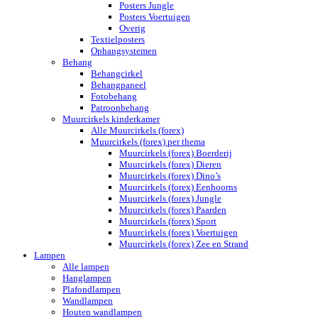
Posters Jungle
Posters Voertuigen
Overig
Textielposters
Ophangsystemen
Behang
Behangcirkel
Behangpaneel
Fotobehang
Patroonbehang
Muurcirkels kinderkamer
Alle Muurcirkels (forex)
Muurcirkels (forex) per thema
Muurcirkels (forex) Boerderij
Muurcirkels (forex) Dieren
Muurcirkels (forex) Dino’s
Muurcirkels (forex) Eenhoorns
Muurcirkels (forex) Jungle
Muurcirkels (forex) Paarden
Muurcirkels (forex) Sport
Muurcirkels (forex) Voertuigen
Muurcirkels (forex) Zee en Strand
Lampen
Alle lampen
Hanglampen
Plafondlampen
Wandlampen
Houten wandlampen