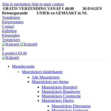
Skip to navigation
Skip to main content
GRATIS VERZENDING VANAF € 40,00
30-DAGEN
Retourgarantie UNIEK en GEMAAKT in NL
Teststickers
Kleurenstalen
Contact
Kidzblog
Kleurstalen
Teststickers
0
0
product
€
0.00
Muurdecoratie
Muurstickers kinderkamer
Alle Muurstickers
Muurstickers per thema
Muurstickers Boerderij
Muurstickers Brandweer
Muurstickers Constructie
Muurstickers Dieren
Muurstickers Dinosaurus
Muurstickers Eenhoorn