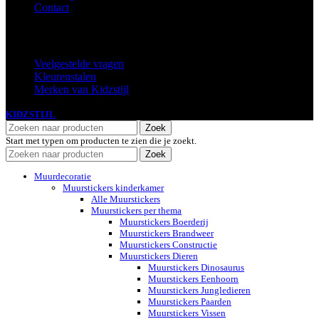
Contact
Extra
Veelgestelde vragen
Kleurenstalen
Merken van Kidzstijl
KIDZSTIJL
2024
Zoek
Start met typen om producten te zien die je zoekt.
Zoek
Muurdecoratie
Muurstickers kinderkamer
Alle Muurstickers
Muurstickers per thema
Muurstickers Boerderij
Muurstickers Brandweer
Muurstickers Constructie
Muurstickers Dieren
Muurstickers Dinosaurus
Muurstickers Eenhoorn
Muurstickers Jungledieren
Muurstickers Paarden
Muurstickers Vissen