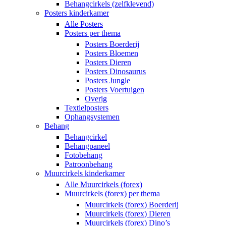
Behangcirkels (zelfklevend)
Posters kinderkamer
Alle Posters
Posters per thema
Posters Boerderij
Posters Bloemen
Posters Dieren
Posters Dinosaurus
Posters Jungle
Posters Voertuigen
Overig
Textielposters
Ophangsystemen
Behang
Behangcirkel
Behangpaneel
Fotobehang
Patroonbehang
Muurcirkels kinderkamer
Alle Muurcirkels (forex)
Muurcirkels (forex) per thema
Muurcirkels (forex) Boerderij
Muurcirkels (forex) Dieren
Muurcirkels (forex) Dino’s