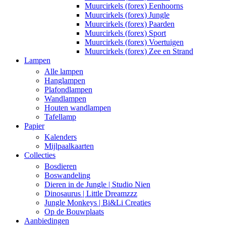
Muurcirkels (forex) Eenhoorns
Muurcirkels (forex) Jungle
Muurcirkels (forex) Paarden
Muurcirkels (forex) Sport
Muurcirkels (forex) Voertuigen
Muurcirkels (forex) Zee en Strand
Lampen
Alle lampen
Hanglampen
Plafondlampen
Wandlampen
Houten wandlampen
Tafellamp
Papier
Kalenders
Mijlpaalkaarten
Collecties
Bosdieren
Boswandeling
Dieren in de Jungle | Studio Nien
Dinosaurus | Little Dreamzzz
Jungle Monkeys | Bi&Li Creaties
Op de Bouwplaats
Aanbiedingen