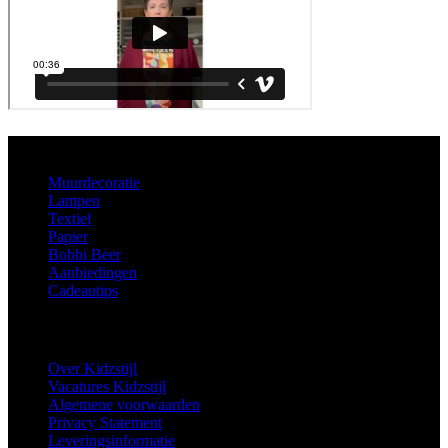
Aanbod
Muurdecoratie
Lampen
Textiel
Papier
Bobbi Beer
Aanbiedingen
Cadeautips
Informatie
Over Kidzstijl
Vacatures Kidzstijl
Algemene voorwaarden
Privacy Statement
Leveringsinformatie