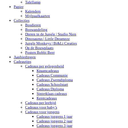
Tafellamp
Papier
Kalenders
Mijlpaalkaarten
Collecties
Bosdieren
Boswandeling
Dieren in de Jungle | Studio Nien
Dinosaurus | Little Dreamzzz
Jungle Monkeys | Bi&Li Creaties
Op de Bouwplaats
Posters Bobbi Beer
Aanbiedingen
Cadeautips
Cadeaus per gelegenheid
Kraamcadeaus
Cadeaus Communie
Cadeaus Zwemdiploma
Cadeaus Schoolstart
Cadeaus Diploma
Sinterklaas cadeaus
Kerstcadeaus
Cadeaus per leeftijd
Cadeaus voor baby’s
Cadeaus voor jongens
Cadeaus jongens 1 jaar
Cadeaus jongens 2 jaar
Cadeaus jongens 3 jaar