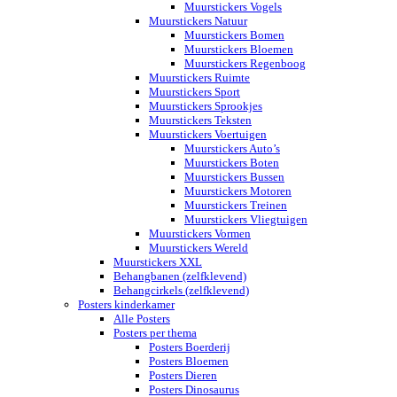
Muurstickers Vogels
Muurstickers Natuur
Muurstickers Bomen
Muurstickers Bloemen
Muurstickers Regenboog
Muurstickers Ruimte
Muurstickers Sport
Muurstickers Sprookjes
Muurstickers Teksten
Muurstickers Voertuigen
Muurstickers Auto’s
Muurstickers Boten
Muurstickers Bussen
Muurstickers Motoren
Muurstickers Treinen
Muurstickers Vliegtuigen
Muurstickers Vormen
Muurstickers Wereld
Muurstickers XXL
Behangbanen (zelfklevend)
Behangcirkels (zelfklevend)
Posters kinderkamer
Alle Posters
Posters per thema
Posters Boerderij
Posters Bloemen
Posters Dieren
Posters Dinosaurus