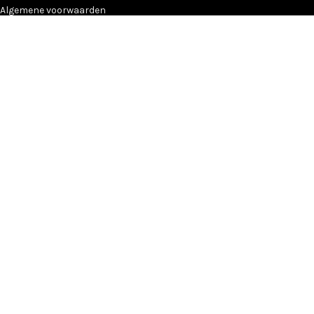
Algemene voorwaarden
Privacy Statement
Leveringsinformatie
Contact
EXTRA
Veelgestelde vragen
Kleurenstalen
Merken van Kidzstijl
KIDZSTIJL
2024
Menu
Home