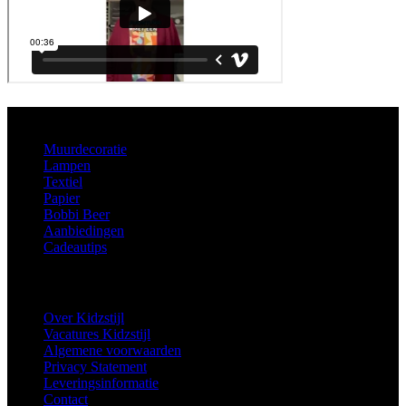
Aanbod
Muurdecoratie
Lampen
Textiel
Papier
Bobbi Beer
Aanbiedingen
Cadeautips
Informatie
Over Kidzstijl
Vacatures Kidzstijl
Algemene voorwaarden
Privacy Statement
Leveringsinformatie
Contact