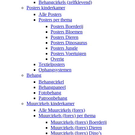
Behangcirkels (zelfklevend)
Posters kinderkamer
Alle Posters
Posters per thema
Posters Boerderij
Posters Bloemen
Posters Dieren
Posters Dinosaurus
Posters Jungle
Posters Voertuigen
Overig
Textielposters
Ophangsystemen
Behang
Behangcirkel
Behangpaneel
Fotobehang
Patroonbehang
Muurcirkels kinderkamer
Alle Muurcirkels (forex)
Muurcirkels (forex) per thema
Muurcirkels (forex) Boerderij
Muurcirkels (forex) Dieren
Muurcirkels (forex) Dino’s