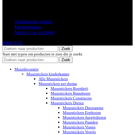
Extra
Veelgestelde vragen
Kleurenstalen
Merken van Kidzstijl
KIDZSTIJL
2024
Zoek
Start met typen om producten te zien die je zoekt.
Zoek
Muurdecoratie
Muurstickers kinderkamer
Alle Muurstickers
Muurstickers per thema
Muurstickers Boerderij
Muurstickers Brandweer
Muurstickers Constructie
Muurstickers Dieren
Muurstickers Dinosaurus
Muurstickers Eenhoorn
Muurstickers Jungledieren
Muurstickers Paarden
Muurstickers Vissen
Muurstickers Vogels