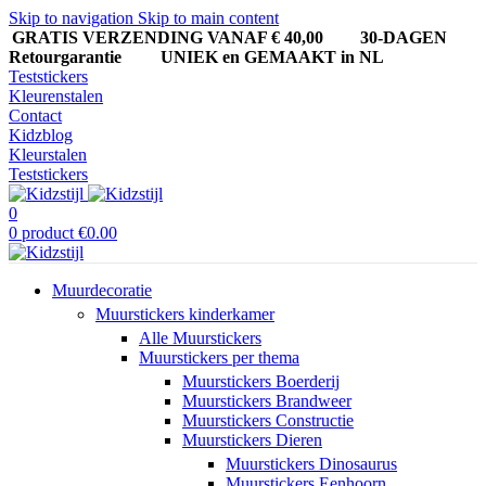
Skip to navigation
Skip to main content
GRATIS VERZENDING VANAF € 40,00
30-DAGEN
Retourgarantie UNIEK en GEMAAKT in NL
Teststickers
Kleurenstalen
Contact
Kidzblog
Kleurstalen
Teststickers
0
0
product
€
0.00
Muurdecoratie
Muurstickers kinderkamer
Alle Muurstickers
Muurstickers per thema
Muurstickers Boerderij
Muurstickers Brandweer
Muurstickers Constructie
Muurstickers Dieren
Muurstickers Dinosaurus
Muurstickers Eenhoorn