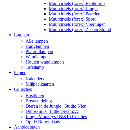
Muurcirkels (forex) Eenhoorns
Muurcirkels (forex) Jungle
Muurcirkels (forex) Paarden
Muurcirkels (forex) Sport
Muurcirkels (forex) Voertuigen
Muurcirkels (forex) Zee en Strand
Lampen
Alle lampen
Hanglampen
Plafondlampen
Wandlampen
Houten wandlampen
Tafellamp
Papier
Kalenders
Mijlpaalkaarten
Collecties
Bosdieren
Boswandeling
Dieren in de Jungle | Studio Nien
Dinosaurus | Little Dreamzzz
Jungle Monkeys | Bi&Li Creaties
Op de Bouwplaats
Aanbiedingen