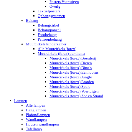
Posters Voertuigen
Overig
Textielposters
Ophangsystemen
Behang
Behangcirkel
Behangpaneel
Fotobehang
Patroonbehang
Muurcirkels kinderkamer
Alle Muurcirkels (forex)
Muurcirkels (forex) per thema
Muurcirkels (forex) Boerderij
Muurcirkels (forex) Dieren
Muurcirkels (forex) Dino’s
Muurcirkels (forex) Eenhoorns
Muurcirkels (forex) Jungle
Muurcirkels (forex) Paarden
Muurcirkels (forex) Sport
Muurcirkels (forex) Voertuigen
Muurcirkels (forex) Zee en Strand
Lampen
Alle lampen
Hanglampen
Plafondlampen
Wandlampen
Houten wandlampen
Tafellamp