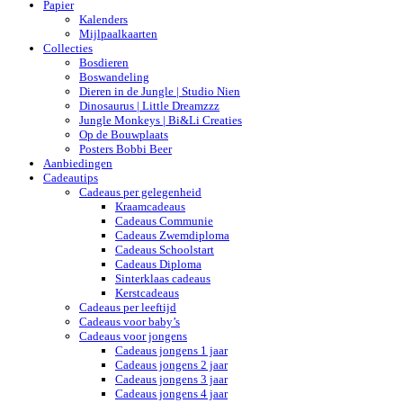
Papier
Kalenders
Mijlpaalkaarten
Collecties
Bosdieren
Boswandeling
Dieren in de Jungle | Studio Nien
Dinosaurus | Little Dreamzzz
Jungle Monkeys | Bi&Li Creaties
Op de Bouwplaats
Posters Bobbi Beer
Aanbiedingen
Cadeautips
Cadeaus per gelegenheid
Kraamcadeaus
Cadeaus Communie
Cadeaus Zwemdiploma
Cadeaus Schoolstart
Cadeaus Diploma
Sinterklaas cadeaus
Kerstcadeaus
Cadeaus per leeftijd
Cadeaus voor baby’s
Cadeaus voor jongens
Cadeaus jongens 1 jaar
Cadeaus jongens 2 jaar
Cadeaus jongens 3 jaar
Cadeaus jongens 4 jaar