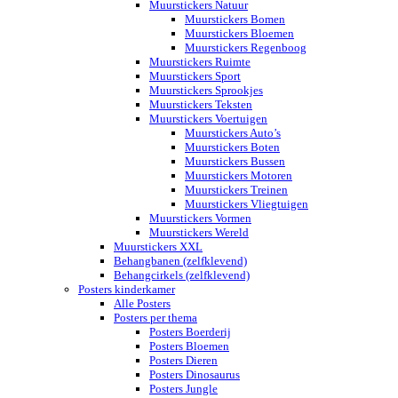
Muurstickers Natuur
Muurstickers Bomen
Muurstickers Bloemen
Muurstickers Regenboog
Muurstickers Ruimte
Muurstickers Sport
Muurstickers Sprookjes
Muurstickers Teksten
Muurstickers Voertuigen
Muurstickers Auto’s
Muurstickers Boten
Muurstickers Bussen
Muurstickers Motoren
Muurstickers Treinen
Muurstickers Vliegtuigen
Muurstickers Vormen
Muurstickers Wereld
Muurstickers XXL
Behangbanen (zelfklevend)
Behangcirkels (zelfklevend)
Posters kinderkamer
Alle Posters
Posters per thema
Posters Boerderij
Posters Bloemen
Posters Dieren
Posters Dinosaurus
Posters Jungle