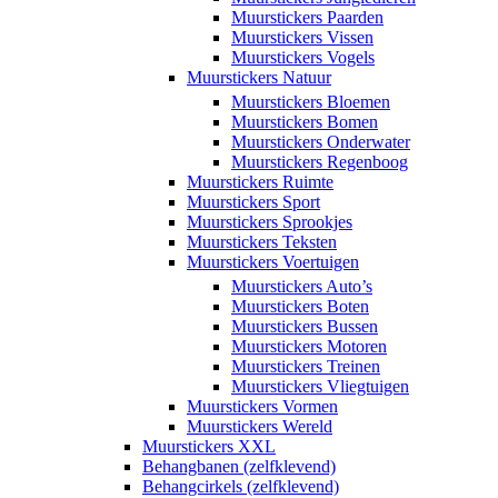
Muurstickers Paarden
Muurstickers Vissen
Muurstickers Vogels
Muurstickers Natuur
Muurstickers Bloemen
Muurstickers Bomen
Muurstickers Onderwater
Muurstickers Regenboog
Muurstickers Ruimte
Muurstickers Sport
Muurstickers Sprookjes
Muurstickers Teksten
Muurstickers Voertuigen
Muurstickers Auto’s
Muurstickers Boten
Muurstickers Bussen
Muurstickers Motoren
Muurstickers Treinen
Muurstickers Vliegtuigen
Muurstickers Vormen
Muurstickers Wereld
Muurstickers XXL
Behangbanen (zelfklevend)
Behangcirkels (zelfklevend)