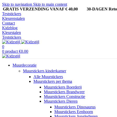
Skip to navigation
Skip to main content
GRATIS VERZENDING VANAF € 40,00
30-DAGEN Ret
Teststickers
Kleurenstalen
Contact
Kidzblog
Kleurstalen
Teststickers
0
0
product
€
0.00
Muurdecoratie
Muurstickers kinderkamer
Alle Muurstickers
Muurstickers per thema
Muurstickers Boerderij
Muurstickers Brandweer
Muurstickers Constructie
Muurstickers Dieren
Muurstickers Dinosaurus
Muurstickers Eenhoorn
Muurstickers Jungledieren