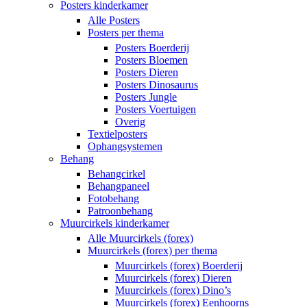
Posters kinderkamer
Alle Posters
Posters per thema
Posters Boerderij
Posters Bloemen
Posters Dieren
Posters Dinosaurus
Posters Jungle
Posters Voertuigen
Overig
Textielposters
Ophangsystemen
Behang
Behangcirkel
Behangpaneel
Fotobehang
Patroonbehang
Muurcirkels kinderkamer
Alle Muurcirkels (forex)
Muurcirkels (forex) per thema
Muurcirkels (forex) Boerderij
Muurcirkels (forex) Dieren
Muurcirkels (forex) Dino’s
Muurcirkels (forex) Eenhoorns