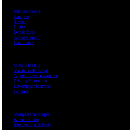
Muurdecoratie
Lampen
Textiel
Papier
Bobbi Beer
Aanbiedingen
Cadeautips
Informatie
Over Kidzstijl
Vacatures Kidzstijl
Algemene voorwaarden
Privacy Statement
Leveringsinformatie
Contact
Extra
Veelgestelde vragen
Kleurenstalen
Merken van Kidzstijl