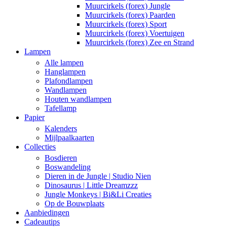
Muurcirkels (forex) Jungle
Muurcirkels (forex) Paarden
Muurcirkels (forex) Sport
Muurcirkels (forex) Voertuigen
Muurcirkels (forex) Zee en Strand
Lampen
Alle lampen
Hanglampen
Plafondlampen
Wandlampen
Houten wandlampen
Tafellamp
Papier
Kalenders
Mijlpaalkaarten
Collecties
Bosdieren
Boswandeling
Dieren in de Jungle | Studio Nien
Dinosaurus | Little Dreamzzz
Jungle Monkeys | Bi&Li Creaties
Op de Bouwplaats
Aanbiedingen
Cadeautips