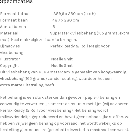
Specificaties
Formaat totaal 389,6 x 280 cm (b x h)
Formaat baan 48.7 x 280 cm
Aantal banen 8
Materiaal Supersterk vliesbehang (165 grams, extra
mat). Heel makkelijk zelf aan te brengen.
Lijmadvies Perfax Ready & Roll Magic voor
vliesbehang
Illustrator Noëlle Smit
Copyright Noëlle Smit
Dit vliesbehang van KEK Amsterdam is gemaakt van
hoogwaardig
vliesbehang
(165 grams) zonder coating, waardoor het een
extra
matte uitstraling
heeft.
Het behang is een stuk sterker dan gewoon (papier) behang en
eenvoudig te verwerken, je smeert de muur in met lijm (wij adviseren
Perfax Ready & Roll voor vliesbehang). Het behang wordt
milieuvriendelijk geproduceerd en bevat geen schadelijke stoffen. Wij
hebben vrijwel geen behang op voorraad, het wordt wekelijks op
bestelling geproduceerd (geschatte levertijd is maximaal een week).