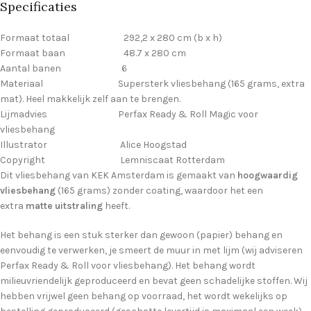
Specificaties
Formaat totaal 292,2 x 280 cm (b x h)
Formaat baan 48.7 x 280 cm
Aantal banen 6
Materiaal Supersterk vliesbehang (165 grams, extra
mat). Heel makkelijk zelf aan te brengen.
Lijmadvies Perfax Ready & Roll Magic voor
vliesbehang
Illustrator Alice Hoogstad
Copyright Lemniscaat Rotterdam
Dit vliesbehang van KEK Amsterdam is gemaakt van
hoogwaardig
vliesbehang
(165 grams) zonder coating, waardoor het een
extra
matte uitstraling
heeft.
Het behang is een stuk sterker dan gewoon (papier) behang en
eenvoudig te verwerken, je smeert de muur in met lijm (wij adviseren
Perfax Ready & Roll voor vliesbehang). Het behang wordt
milieuvriendelijk geproduceerd en bevat geen schadelijke stoffen. Wij
hebben vrijwel geen behang op voorraad, het wordt wekelijks op