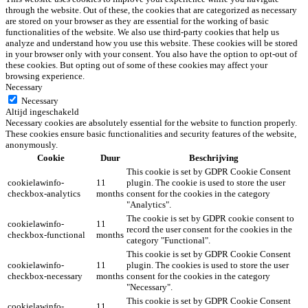
through the website. Out of these, the cookies that are categorized as necessary
are stored on your browser as they are essential for the working of basic
functionalities of the website. We also use third-party cookies that help us
analyze and understand how you use this website. These cookies will be stored
in your browser only with your consent. You also have the option to opt-out of
these cookies. But opting out of some of these cookies may affect your
browsing experience.
Necessary
Necessary
Altijd ingeschakeld
Necessary cookies are absolutely essential for the website to function properly.
These cookies ensure basic functionalities and security features of the website,
anonymously.
Cookie
Duur
Beschrijving
This cookie is set by GDPR Cookie Consent
cookielawinfo-
11
plugin. The cookie is used to store the user
checkbox-analytics
months
consent for the cookies in the category
"Analytics".
The cookie is set by GDPR cookie consent to
cookielawinfo-
11
record the user consent for the cookies in the
checkbox-functional
months
category "Functional".
This cookie is set by GDPR Cookie Consent
cookielawinfo-
11
plugin. The cookies is used to store the user
checkbox-necessary
months
consent for the cookies in the category
"Necessary".
This cookie is set by GDPR Cookie Consent
cookielawinfo-
11