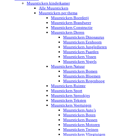
Muurstickers kinderkamer
Alle Muurstickers
Muurstickers per thema
Muurstickers Boerderij
Muurstickers Brandweer
Muurstickers Constructie
Muurstickers Dieren
Muurstickers Dinosaurus
Muurstickers Eenhoorn
Muurstickers Jungledieren
Muurstickers Paarden
Muurstickers Vissen
Muurstickers Vogels
Muurstickers Natuur
Muurstickers Bomen
Muurstickers Bloemen
Muurstickers Regenboog
Muurstickers Ruimte
Muurstickers Sport
Muurstickers Sprookjes
Muurstickers Teksten
Muurstickers Voertuigen
Muurstickers Auto’s
Muurstickers Boten
Muurstickers Bussen
Muurstickers Motoren
Muurstickers Treinen
Muurstickers Vliegtuigen