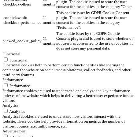
plugin. The cookie is used to store the user
checkbox-others
months
consent for the cookies in the category "Other.
This cookie is set by GDPR Cookie Consent
cookielawinfo-
11
plugin. The cookie is used to store the user
checkbox-performance
months
consent for the cookies in the category
"Performance".
The cookie is set by the GDPR Cookie
11
Consent plugin and is used to store whether or
viewed_cookie_policy
months
not user has consented to the use of cookies. It
does not store any personal data.
Functional
Functional
Functional cookies help to perform certain functionalities like sharing the
content of the website on social media platforms, collect feedbacks, and other
third-party features.
Performance
Performance
Performance cookies are used to understand and analyze the key performance
indexes of the website which helps in delivering a better user experience for the
visitors.
Analytics
Analytics
Analytical cookies are used to understand how visitors interact with the
website. These cookies help provide information on metrics the number of
visitors, bounce rate, traffic source, etc.
Advertisement