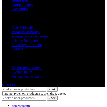
Bobbi Beer
Aanbiedingen
Cadeautips
Informatie
Over Kidzstijl
Vacatures Kidzstijl
Algemene voorwaarden
Privacy Statement
Leveringsinformatie
Contact
Extra
Veelgestelde vragen
Kleurenstalen
Merken van Kidzstijl
KIDZSTIJL
2024
Zoek
Start met typen om producten te zien die je zoekt.
Zoek
Muurdecoratie