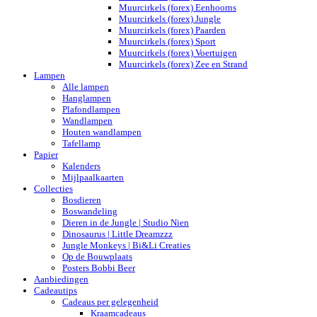
Muurcirkels (forex) Eenhoorns
Muurcirkels (forex) Jungle
Muurcirkels (forex) Paarden
Muurcirkels (forex) Sport
Muurcirkels (forex) Voertuigen
Muurcirkels (forex) Zee en Strand
Lampen
Alle lampen
Hanglampen
Plafondlampen
Wandlampen
Houten wandlampen
Tafellamp
Papier
Kalenders
Mijlpaalkaarten
Collecties
Bosdieren
Boswandeling
Dieren in de Jungle | Studio Nien
Dinosaurus | Little Dreamzzz
Jungle Monkeys | Bi&Li Creaties
Op de Bouwplaats
Posters Bobbi Beer
Aanbiedingen
Cadeautips
Cadeaus per gelegenheid
Kraamcadeaus