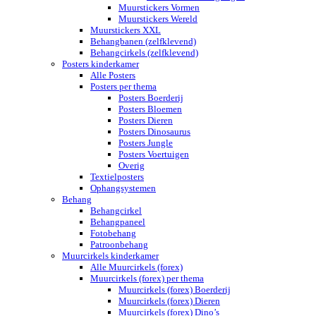
Muurstickers Vormen
Muurstickers Wereld
Muurstickers XXL
Behangbanen (zelfklevend)
Behangcirkels (zelfklevend)
Posters kinderkamer
Alle Posters
Posters per thema
Posters Boerderij
Posters Bloemen
Posters Dieren
Posters Dinosaurus
Posters Jungle
Posters Voertuigen
Overig
Textielposters
Ophangsystemen
Behang
Behangcirkel
Behangpaneel
Fotobehang
Patroonbehang
Muurcirkels kinderkamer
Alle Muurcirkels (forex)
Muurcirkels (forex) per thema
Muurcirkels (forex) Boerderij
Muurcirkels (forex) Dieren
Muurcirkels (forex) Dino’s