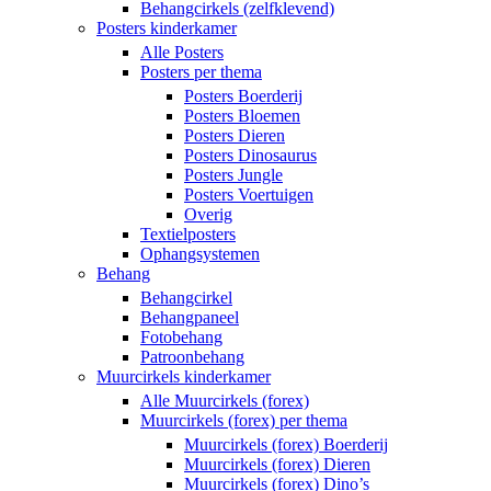
Behangcirkels (zelfklevend)
Posters kinderkamer
Alle Posters
Posters per thema
Posters Boerderij
Posters Bloemen
Posters Dieren
Posters Dinosaurus
Posters Jungle
Posters Voertuigen
Overig
Textielposters
Ophangsystemen
Behang
Behangcirkel
Behangpaneel
Fotobehang
Patroonbehang
Muurcirkels kinderkamer
Alle Muurcirkels (forex)
Muurcirkels (forex) per thema
Muurcirkels (forex) Boerderij
Muurcirkels (forex) Dieren
Muurcirkels (forex) Dino’s