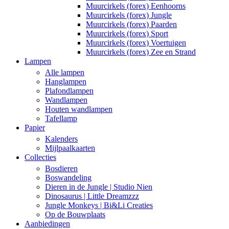
Muurcirkels (forex) Eenhoorns
Muurcirkels (forex) Jungle
Muurcirkels (forex) Paarden
Muurcirkels (forex) Sport
Muurcirkels (forex) Voertuigen
Muurcirkels (forex) Zee en Strand
Lampen
Alle lampen
Hanglampen
Plafondlampen
Wandlampen
Houten wandlampen
Tafellamp
Papier
Kalenders
Mijlpaalkaarten
Collecties
Bosdieren
Boswandeling
Dieren in de Jungle | Studio Nien
Dinosaurus | Little Dreamzzz
Jungle Monkeys | Bi&Li Creaties
Op de Bouwplaats
Aanbiedingen