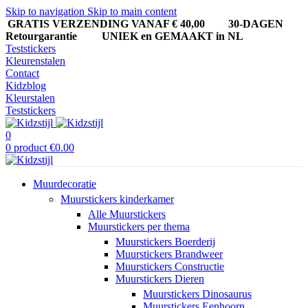
Skip to navigation
Skip to main content
GRATIS VERZENDING VANAF € 40,00
30-DAGEN
Retourgarantie UNIEK en GEMAAKT in NL
Teststickers
Kleurenstalen
Contact
Kidzblog
Kleurstalen
Teststickers
0
0
product
€
0.00
Muurdecoratie
Muurstickers kinderkamer
Alle Muurstickers
Muurstickers per thema
Muurstickers Boerderij
Muurstickers Brandweer
Muurstickers Constructie
Muurstickers Dieren
Muurstickers Dinosaurus
Muurstickers Eenhoorn