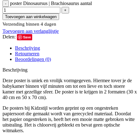
poster Dinosaursus | Brachiosaurus aantal
Toevoegen aan winkelwagen
Verzending binnen 4 dagen
Toevoegen aan verlanglijstje
Delen:
Save
Beschrijving
Retourneren
Beoordelingen (0)
Beschrijving
Deze poster is uniek en vrolijk vormgegeven. Hiermee tover je de
babykamer binnen vijf minuten om tot een lieve en toch stoere
kamer met gezellige sfeer. De poster is te krijgen in 2 formaten (30 x
40 cm en 50 x 70 cm).
De posters bij Kidzstijl worden geprint op een ongestreken
papiersoort die gemaakt wordt van gerecycled materiaal. Doordat
het papier ongestreken is, heeft het een mooie matte gebroken witte
uitstraling. Het is chloorvrij gebleekt en bevat geen optische
witmakers.