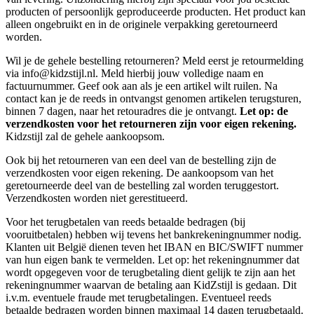
producten of persoonlijk geproduceerde producten. Het product kan
alleen ongebruikt en in de originele verpakking geretourneerd
worden.
Wil je de gehele bestelling retourneren? Meld eerst je retourmelding
via info@kidzstijl.nl. Meld hierbij jouw volledige naam en
factuurnummer. Geef ook aan als je een artikel wilt ruilen. Na
contact kan je de reeds in ontvangst genomen artikelen terugsturen,
binnen 7 dagen, naar het retouradres die je ontvangt.
Let op: de
verzendkosten voor het retourneren zijn voor eigen rekening.
Kidzstijl zal de gehele aankoopsom.
Ook bij het retourneren van een deel van de bestelling zijn de
verzendkosten voor eigen rekening. De aankoopsom van het
geretourneerde deel van de bestelling zal worden teruggestort.
Verzendkosten worden niet gerestitueerd.
Voor het terugbetalen van reeds betaalde bedragen (bij
vooruitbetalen) hebben wij tevens het bankrekeningnummer nodig.
Klanten uit België dienen teven het IBAN en BIC/SWIFT nummer
van hun eigen bank te vermelden. Let op: het rekeningnummer dat
wordt opgegeven voor de terugbetaling dient gelijk te zijn aan het
rekeningnummer waarvan de betaling aan KidZstijl is gedaan. Dit
i.v.m. eventuele fraude met terugbetalingen. Eventueel reeds
betaalde bedragen worden binnen maximaal 14 dagen terugbetaald.