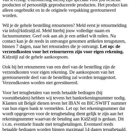
producten of persoonlijk geproduceerde producten. Het product kan
alleen ongebruikt en in de originele verpakking geretourneerd
worden.
Wil je de gehele bestelling retourneren? Meld eerst je retourmelding
via info@kidzstijl.nl. Meld hierbij jouw volledige naam en
factuurnummer. Geef ook aan als je een artikel wilt ruilen. Na
contact kan je de reeds in ontvangst genomen artikelen terugsturen,
binnen 7 dagen, naar het retouradres die je ontvangt.
Let op: de
verzendkosten voor het retourneren zijn voor eigen rekening.
Kidzstijl zal de gehele aankoopsom.
Ook bij het retourneren van een deel van de bestelling zijn de
verzendkosten voor eigen rekening. De aankoopsom van het
geretourneerde deel van de bestelling zal worden teruggestort.
Verzendkosten worden niet gerestitueerd.
Voor het terugbetalen van reeds betaalde bedragen (bij
vooruitbetalen) hebben wij tevens het bankrekeningnummer nodig.
Klanten uit België dienen teven het IBAN en BIC/SWIFT nummer
van hun eigen bank te vermelden. Let op: het rekeningnummer dat
wordt opgegeven voor de terugbetaling dient gelijk te zijn aan het
rekeningnummer waarvan de betaling aan KidZstijl is gedaan. Dit
i.v.m. eventuele fraude met terugbetalingen. Eventueel reeds
betaalde bedragen worden binnen maximaal 14 dagen terugbetaald.