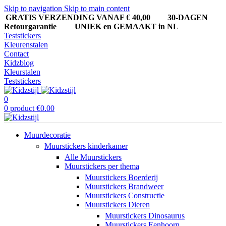
Skip to navigation
Skip to main content
GRATIS VERZENDING VANAF € 40,00
30-DAGEN
Retourgarantie UNIEK en GEMAAKT in NL
Teststickers
Kleurenstalen
Contact
Kidzblog
Kleurstalen
Teststickers
0
0
product
€
0.00
Muurdecoratie
Muurstickers kinderkamer
Alle Muurstickers
Muurstickers per thema
Muurstickers Boerderij
Muurstickers Brandweer
Muurstickers Constructie
Muurstickers Dieren
Muurstickers Dinosaurus
Muurstickers Eenhoorn