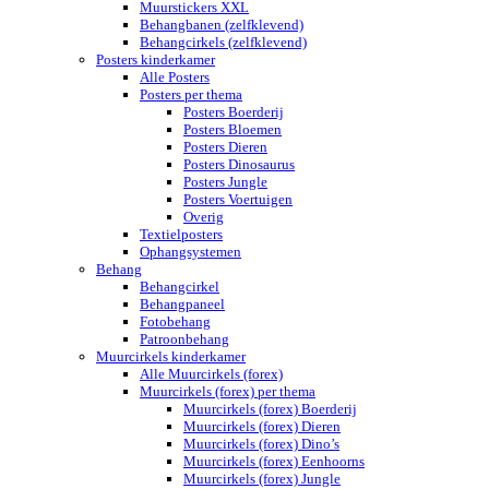
Muurstickers XXL
Behangbanen (zelfklevend)
Behangcirkels (zelfklevend)
Posters kinderkamer
Alle Posters
Posters per thema
Posters Boerderij
Posters Bloemen
Posters Dieren
Posters Dinosaurus
Posters Jungle
Posters Voertuigen
Overig
Textielposters
Ophangsystemen
Behang
Behangcirkel
Behangpaneel
Fotobehang
Patroonbehang
Muurcirkels kinderkamer
Alle Muurcirkels (forex)
Muurcirkels (forex) per thema
Muurcirkels (forex) Boerderij
Muurcirkels (forex) Dieren
Muurcirkels (forex) Dino’s
Muurcirkels (forex) Eenhoorns
Muurcirkels (forex) Jungle