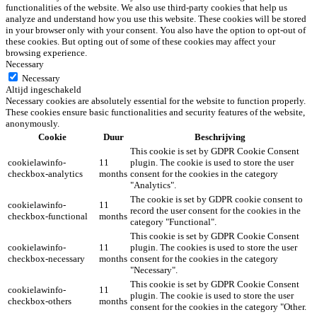
functionalities of the website. We also use third-party cookies that help us
analyze and understand how you use this website. These cookies will be stored
in your browser only with your consent. You also have the option to opt-out of
these cookies. But opting out of some of these cookies may affect your
browsing experience.
Necessary
Necessary
Altijd ingeschakeld
Necessary cookies are absolutely essential for the website to function properly.
These cookies ensure basic functionalities and security features of the website,
anonymously.
Cookie
Duur
Beschrijving
This cookie is set by GDPR Cookie Consent
cookielawinfo-
11
plugin. The cookie is used to store the user
checkbox-analytics
months
consent for the cookies in the category
"Analytics".
The cookie is set by GDPR cookie consent to
cookielawinfo-
11
record the user consent for the cookies in the
checkbox-functional
months
category "Functional".
This cookie is set by GDPR Cookie Consent
cookielawinfo-
11
plugin. The cookies is used to store the user
checkbox-necessary
months
consent for the cookies in the category
"Necessary".
This cookie is set by GDPR Cookie Consent
cookielawinfo-
11
plugin. The cookie is used to store the user
checkbox-others
months
consent for the cookies in the category "Other.