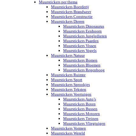
Muurstickers per thema
Muurstickers Boerderij
Muurstickers Brandweer
Muurstickers Constructie
Muurstickers Dieren
Muurstickers Dinosaurus
Muurstickers Eenhoorn
Muurstickers Jungledieren
Muurstickers Paarden
Muurstickers Vissen
Muurstickers Vogels
Muurstickers Natuur
Muurstickers Bomen
Muurstickers Bloemen
Muurstickers Regenboog
Muurstickers Ruimte
Muurstickers Sport
Muurstickers Sprookjes
Muurstickers Teksten
Muurstickers Voertuigen
Muurstickers Auto’s
Muurstickers Boten
Muurstickers Bussen
Muurstickers Motoren
Muurstickers Treinen
Muurstickers Vliegtuigen
Muurstickers Vormen
Muurstickers Wereld