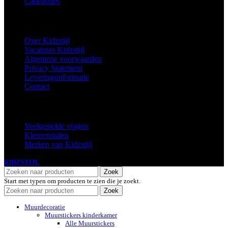
Cadeautips
Informatie
Over Kidzstijl
Vacatures Kidzstijl
Algemene voorwaarden
Privacy Statement
Leveringsinformatie
Contact
Extra
Veelgestelde vragen
Kleurenstalen
Merken van Kidzstijl
KIDZSTIJL
2024
Zoek
Start met typen om producten te zien die je zoekt.
Zoek
Muurdecoratie
Muurstickers kinderkamer
Alle Muurstickers