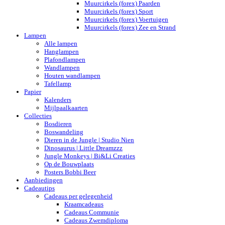
Muurcirkels (forex) Paarden
Muurcirkels (forex) Sport
Muurcirkels (forex) Voertuigen
Muurcirkels (forex) Zee en Strand
Lampen
Alle lampen
Hanglampen
Plafondlampen
Wandlampen
Houten wandlampen
Tafellamp
Papier
Kalenders
Mijlpaalkaarten
Collecties
Bosdieren
Boswandeling
Dieren in de Jungle | Studio Nien
Dinosaurus | Little Dreamzzz
Jungle Monkeys | Bi&Li Creaties
Op de Bouwplaats
Posters Bobbi Beer
Aanbiedingen
Cadeautips
Cadeaus per gelegenheid
Kraamcadeaus
Cadeaus Communie
Cadeaus Zwemdiploma