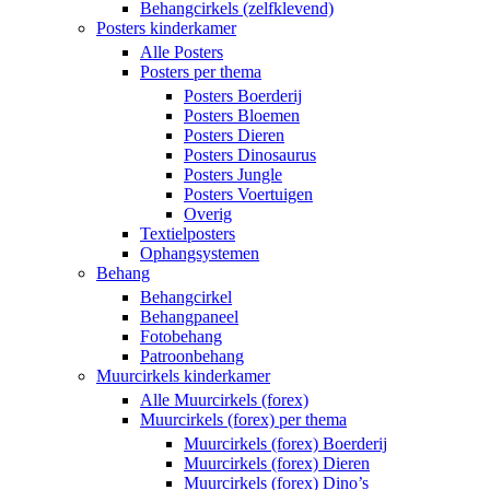
Behangcirkels (zelfklevend)
Posters kinderkamer
Alle Posters
Posters per thema
Posters Boerderij
Posters Bloemen
Posters Dieren
Posters Dinosaurus
Posters Jungle
Posters Voertuigen
Overig
Textielposters
Ophangsystemen
Behang
Behangcirkel
Behangpaneel
Fotobehang
Patroonbehang
Muurcirkels kinderkamer
Alle Muurcirkels (forex)
Muurcirkels (forex) per thema
Muurcirkels (forex) Boerderij
Muurcirkels (forex) Dieren
Muurcirkels (forex) Dino’s