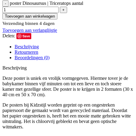
poster Dinosaursus | Triceratops aantal
Toevoegen aan winkelwagen
Verzending binnen 4 dagen
Toevoegen aan verlanglijstje
Delen:
Save
Beschrijving
Retourneren
Beoordelingen (0)
Beschrijving
Deze poster is uniek en vrolijk vormgegeven. Hiermee tover je de
babykamer binnen vijf minuten om tot een lieve en toch stoere
kamer met gezellige sfeer. De poster is te krijgen in 2 formaten (30 x
40 cm en 50 x 70 cm).
De posters bij Kidzstijl worden geprint op een ongestreken
papiersoort die gemaakt wordt van gerecycled materiaal. Doordat
het papier ongestreken is, heeft het een mooie matte gebroken witte
uitstraling. Het is chloorvrij gebleekt en bevat geen optische
witmakers.