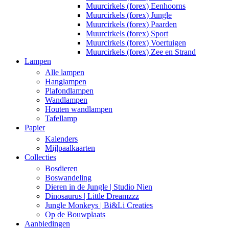
Muurcirkels (forex) Eenhoorns
Muurcirkels (forex) Jungle
Muurcirkels (forex) Paarden
Muurcirkels (forex) Sport
Muurcirkels (forex) Voertuigen
Muurcirkels (forex) Zee en Strand
Lampen
Alle lampen
Hanglampen
Plafondlampen
Wandlampen
Houten wandlampen
Tafellamp
Papier
Kalenders
Mijlpaalkaarten
Collecties
Bosdieren
Boswandeling
Dieren in de Jungle | Studio Nien
Dinosaurus | Little Dreamzzz
Jungle Monkeys | Bi&Li Creaties
Op de Bouwplaats
Aanbiedingen