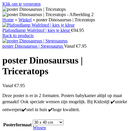
Klik om te vergroten
Home
»
Winkel
»
poster Dinosaursus | Triceratops
Plafondlamp Wafelstof | kies je kleur
€
94.95
Back to products
poster Dinosaursus | Stegosaurus
Vanaf
€
7.95
poster Dinosaursus |
Triceratops
Vanaf
€
7.95
Deze poster is er in 2 formaten. Posters babykamer altijd op maat
gemaakt! Ook speciale wensen zijn mogelijk. Bij Kidzstijl ✔️unieke
ontwerpen✔️snel in huis ✔️hoge kwaliteit.
Posterformaat
Wissen