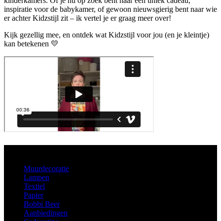
kinderkamers. Of je nu op zoek bent naar een uniek cadeau,
inspiratie voor de babykamer, of gewoon nieuwsgierig bent naar wie
er achter Kidzstijl zit – ik vertel je er graag meer over!
Kijk gezellig mee, en ontdek wat Kidzstijl voor jou (en je kleintje)
kan betekenen 💛
Aanbod
Muurdecoratie
Lampen
Textiel
Papier
Bobbi Beer
Aanbiedingen