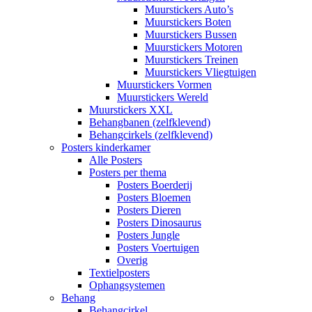
Muurstickers Auto’s
Muurstickers Boten
Muurstickers Bussen
Muurstickers Motoren
Muurstickers Treinen
Muurstickers Vliegtuigen
Muurstickers Vormen
Muurstickers Wereld
Muurstickers XXL
Behangbanen (zelfklevend)
Behangcirkels (zelfklevend)
Posters kinderkamer
Alle Posters
Posters per thema
Posters Boerderij
Posters Bloemen
Posters Dieren
Posters Dinosaurus
Posters Jungle
Posters Voertuigen
Overig
Textielposters
Ophangsystemen
Behang
Behangcirkel