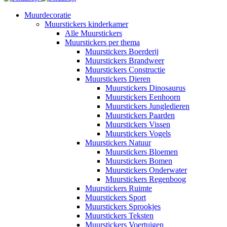
Muurdecoratie
Muurstickers kinderkamer
Alle Muurstickers
Muurstickers per thema
Muurstickers Boerderij
Muurstickers Brandweer
Muurstickers Constructie
Muurstickers Dieren
Muurstickers Dinosaurus
Muurstickers Eenhoorn
Muurstickers Jungledieren
Muurstickers Paarden
Muurstickers Vissen
Muurstickers Vogels
Muurstickers Natuur
Muurstickers Bloemen
Muurstickers Bomen
Muurstickers Onderwater
Muurstickers Regenboog
Muurstickers Ruimte
Muurstickers Sport
Muurstickers Sprookjes
Muurstickers Teksten
Muurstickers Voertuigen