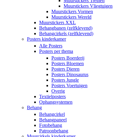
Muurstickers Treinen
Muurstickers Vliegtuigen
Muurstickers Vormen
Muurstickers Wereld
Muurstickers XXL
Behangbanen (zelfklevend)
Behangcirkels (zelfklevend)
Posters kinderkamer
Alle Posters
Posters per thema
Posters Boerderij
Posters Bloemen
Posters Dieren
Posters Dinosaurus
Posters Jungle
Posters Voertuigen
Overig
Textielposters
Ophangsystemen
Behang
Behangcirkel
Behangpaneel
Fotobehang
Patroonbehang
Muurcirkels kinderkamer