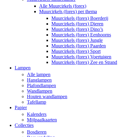
Alle Muurcirkels (forex)
Muurcirkels (forex) per thema
Muurcirkels (forex) Boerderij
Muurcirkels (forex) Dieren
Muurcirkels (forex) Dino’s
Muurcirkels (forex) Eenhoorns
Muurcirkels (forex) Jungle
Muurcirkels (forex) Paarden
Muurcirkels (forex) Sport
Muurcirkels (forex) Voertuigen
Muurcirkels (forex) Zee en Strand
Lampen
Alle lampen
Hanglampen
Plafondlampen
Wandlampen
Houten wandlampen
Tafellamp
Papier
Kalenders
Mijlpaalkaarten
Collecties
Bosdieren