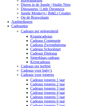
Boswandeling
Dieren in de Jungle | Studio Nien
Dinosaurus | Little Dreamzzz
Jungle Monkeys | Bi&Li Creaties
Op de Bouwplaats
Aanbiedingen
Cadeautips
Cadeaus per gelegenheid
Kraamcadeaus
Cadeaus Communie
Cadeaus Zwemdiploma
Cadeaus Schoolstart
Cadeaus Diploma
Sinterklaas cadeaus
Kerstcadeaus
Cadeaus per leeftijd
Cadeaus voor baby’s
Cadeaus voor jongens
Cadeaus jongens 1 jaar
Cadeaus jongens 2 jaar
Cadeaus jongens 3 jaar
Cadeaus jongens 4 jaar
Cadeaus jongens 5 jaar
Cadeaus jongens 6 jaar
Cadeaus jongens 7 jaar