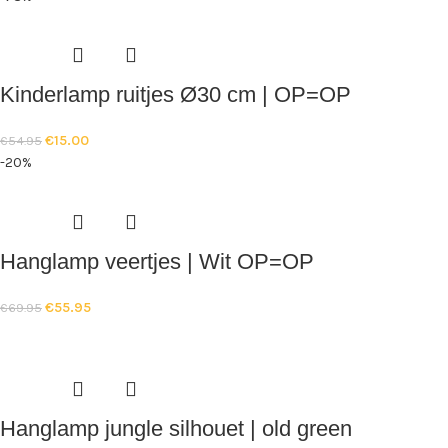
Kinderlamp ruitjes Ø30 cm | OP=OP
€
15.00
€
54.95
-20%
Hanglamp veertjes | Wit OP=OP
€
55.95
€
69.95
Hanglamp jungle silhouet | old green