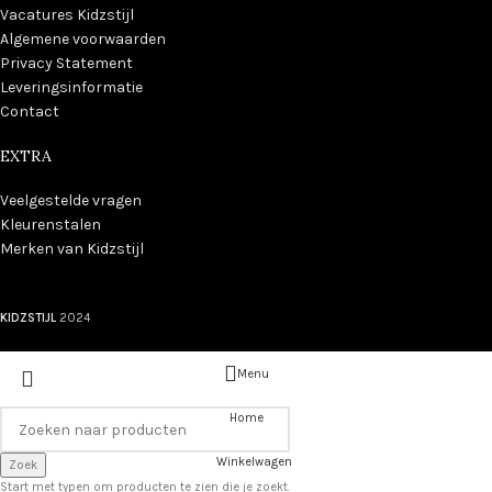
Vacatures Kidzstijl
Algemene voorwaarden
Privacy Statement
Leveringsinformatie
Contact
EXTRA
Veelgestelde vragen
Kleurenstalen
Merken van Kidzstijl
KIDZSTIJL
2024
Menu
Home
Winkelwagen
Zoek
Start met typen om producten te zien die je zoekt.