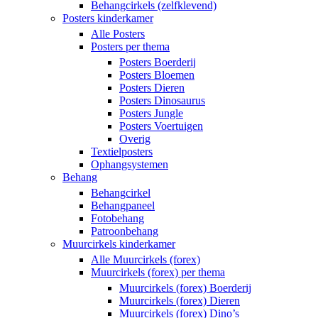
Behangcirkels (zelfklevend)
Posters kinderkamer
Alle Posters
Posters per thema
Posters Boerderij
Posters Bloemen
Posters Dieren
Posters Dinosaurus
Posters Jungle
Posters Voertuigen
Overig
Textielposters
Ophangsystemen
Behang
Behangcirkel
Behangpaneel
Fotobehang
Patroonbehang
Muurcirkels kinderkamer
Alle Muurcirkels (forex)
Muurcirkels (forex) per thema
Muurcirkels (forex) Boerderij
Muurcirkels (forex) Dieren
Muurcirkels (forex) Dino’s