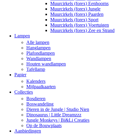
Muurcirkels (forex) Eenhoorns
Muurcirkels (forex) Jungle
Muurcirkels (forex) Paarden
Muurcirkels (forex) Sport
Muurcirkels (forex) Voertuigen
Muurcirkels (forex) Zee en Strand
Lampen
Alle lampen
Hanglampen
Plafondlampen
Wandlampen
Houten wandlampen
Tafellamp
Papier
Kalenders
Mijlpaalkaarten
Collecties
Bosdieren
Boswandeling
Dieren in de Jungle | Studio Nien
Dinosaurus | Little Dreamzzz
Jungle Monkeys | Bi&Li Creaties
Op de Bouwplaats
Aanbiedingen