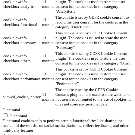
cookielawinfo-
11
plugin. The cookie is used to store the user
checkbox-analytics
months
consent for the cookies in the category
"Analytics".
The cookie is set by GDPR cookie consent to
cookielawinfo-
11
record the user consent for the cookies in the
checkbox-functional
months
category "Functional".
This cookie is set by GDPR Cookie Consent
cookielawinfo-
11
plugin. The cookies is used to store the user
checkbox-necessary
months
consent for the cookies in the category
"Necessary".
This cookie is set by GDPR Cookie Consent
cookielawinfo-
11
plugin. The cookie is used to store the user
checkbox-others
months
consent for the cookies in the category "Other.
This cookie is set by GDPR Cookie Consent
cookielawinfo-
11
plugin. The cookie is used to store the user
checkbox-performance
months
consent for the cookies in the category
"Performance".
The cookie is set by the GDPR Cookie
11
Consent plugin and is used to store whether or
viewed_cookie_policy
months
not user has consented to the use of cookies. It
does not store any personal data.
Functional
Functional
Functional cookies help to perform certain functionalities like sharing the
content of the website on social media platforms, collect feedbacks, and other
third-party features.