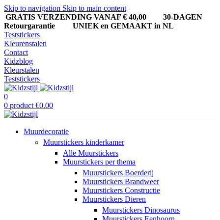
Skip to navigation
Skip to main content
GRATIS VERZENDING VANAF € 40,00
30-DAGEN
Retourgarantie UNIEK en GEMAAKT in NL
Teststickers
Kleurenstalen
Contact
Kidzblog
Kleurstalen
Teststickers
0
0
product
€
0.00
Muurdecoratie
Muurstickers kinderkamer
Alle Muurstickers
Muurstickers per thema
Muurstickers Boerderij
Muurstickers Brandweer
Muurstickers Constructie
Muurstickers Dieren
Muurstickers Dinosaurus
Muurstickers Eenhoorn