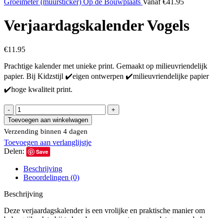
Groeimeter (muursticker) Op de Bouwplaats
Vanaf
€
41.95
Verjaardagskalender Vogels
€
11.95
Prachtige kalender met unieke print. Gemaakt op milieuvriendelijk
papier. Bij Kidzstijl ✔️eigen ontwerpen ✔️milieuvriendelijke papier
✔️hoge kwaliteit print.
Verjaardagskalender
Vogels
Toevoegen aan winkelwagen
aantal
Verzending binnen 4 dagen
Toevoegen aan verlanglijstje
Delen:
Save
Beschrijving
Beoordelingen (0)
Beschrijving
Deze verjaardagskalender is een vrolijke en praktische manier om