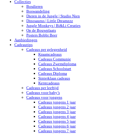
Collecties
Bosdieren
Boswandeling
Dieren in de Jungle | Studio Nien
Dinosaurus | Little Dreamzzz
Jungle Monkeys | Bi&Li Creaties
Op de Bouwplaats
Posters Bobbi Beer
Aanbiedingen
Cadeautips
Cadeaus per gelegenheid
Kraamcadeaus
Cadeaus Communie
Cadeaus Zwemdiploma
Cadeaus Schoolstart
Cadeaus Diploma
Sinterklaas cadeaus
Kerstcadeaus
Cadeaus per leeftijd
Cadeaus voor baby’s
Cadeaus voor jongens
Cadeaus jongens 1 jaar
Cadeaus jongens 2 jaar
Cadeaus jongens 3 jaar
Cadeaus jongens 4 jaar
Cadeaus jongens 5 jaar
Cadeaus jongens 6 jaar
Cadeaus jongens 7 jaar