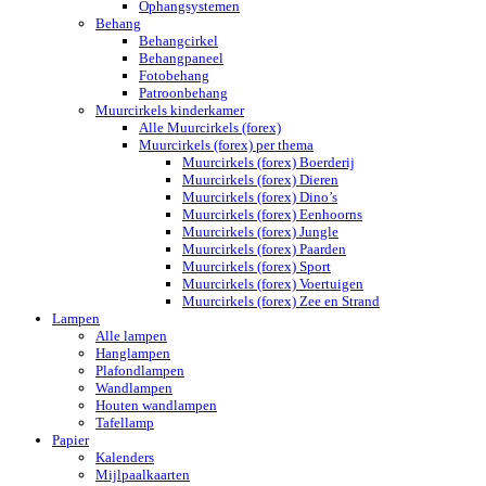
Ophangsystemen
Behang
Behangcirkel
Behangpaneel
Fotobehang
Patroonbehang
Muurcirkels kinderkamer
Alle Muurcirkels (forex)
Muurcirkels (forex) per thema
Muurcirkels (forex) Boerderij
Muurcirkels (forex) Dieren
Muurcirkels (forex) Dino’s
Muurcirkels (forex) Eenhoorns
Muurcirkels (forex) Jungle
Muurcirkels (forex) Paarden
Muurcirkels (forex) Sport
Muurcirkels (forex) Voertuigen
Muurcirkels (forex) Zee en Strand
Lampen
Alle lampen
Hanglampen
Plafondlampen
Wandlampen
Houten wandlampen
Tafellamp
Papier
Kalenders
Mijlpaalkaarten