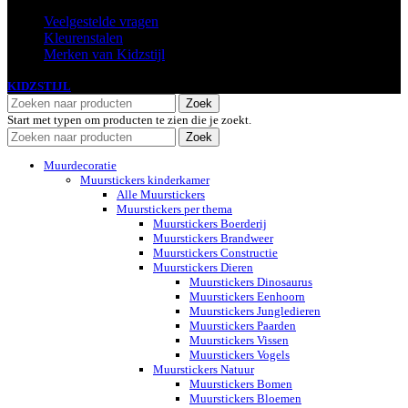
Veelgestelde vragen
Kleurenstalen
Merken van Kidzstijl
KIDZSTIJL
2024
Zoek
Start met typen om producten te zien die je zoekt.
Zoek
Muurdecoratie
Muurstickers kinderkamer
Alle Muurstickers
Muurstickers per thema
Muurstickers Boerderij
Muurstickers Brandweer
Muurstickers Constructie
Muurstickers Dieren
Muurstickers Dinosaurus
Muurstickers Eenhoorn
Muurstickers Jungledieren
Muurstickers Paarden
Muurstickers Vissen
Muurstickers Vogels
Muurstickers Natuur
Muurstickers Bomen
Muurstickers Bloemen