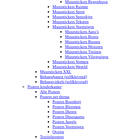
Muurstickers Regenboog
Muurstickers Ruimte
Muurstickers Sport
Muurstickers Sprookjes
Muurstickers Teksten
Muurstickers Voertuigen
Muurstickers Auto’s
Muurstickers Boten
Muurstickers Bussen
Muurstickers Motoren
Muurstickers Treinen
Muurstickers Vliegtuigen
Muurstickers Vormen
Muurstickers Wereld
Muurstickers XXL
Behangbanen (zelfklevend)
Behangcirkels (zelfklevend)
Posters kinderkamer
Alle Posters
Posters per thema
Posters Boerderij
Posters Bloemen
Posters Dieren
Posters Dinosaurus
Posters Jungle
Posters Voertuigen
Overig
Textielposters