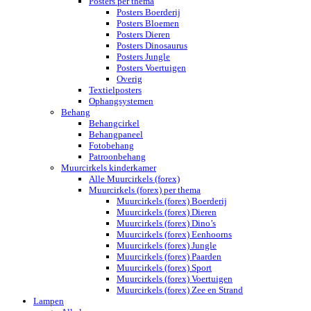
Posters per thema
Posters Boerderij
Posters Bloemen
Posters Dieren
Posters Dinosaurus
Posters Jungle
Posters Voertuigen
Overig
Textielposters
Ophangsystemen
Behang
Behangcirkel
Behangpaneel
Fotobehang
Patroonbehang
Muurcirkels kinderkamer
Alle Muurcirkels (forex)
Muurcirkels (forex) per thema
Muurcirkels (forex) Boerderij
Muurcirkels (forex) Dieren
Muurcirkels (forex) Dino’s
Muurcirkels (forex) Eenhoorns
Muurcirkels (forex) Jungle
Muurcirkels (forex) Paarden
Muurcirkels (forex) Sport
Muurcirkels (forex) Voertuigen
Muurcirkels (forex) Zee en Strand
Lampen