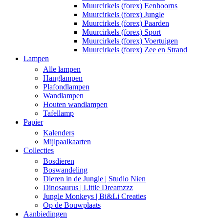
Muurcirkels (forex) Eenhoorns
Muurcirkels (forex) Jungle
Muurcirkels (forex) Paarden
Muurcirkels (forex) Sport
Muurcirkels (forex) Voertuigen
Muurcirkels (forex) Zee en Strand
Lampen
Alle lampen
Hanglampen
Plafondlampen
Wandlampen
Houten wandlampen
Tafellamp
Papier
Kalenders
Mijlpaalkaarten
Collecties
Bosdieren
Boswandeling
Dieren in de Jungle | Studio Nien
Dinosaurus | Little Dreamzzz
Jungle Monkeys | Bi&Li Creaties
Op de Bouwplaats
Aanbiedingen