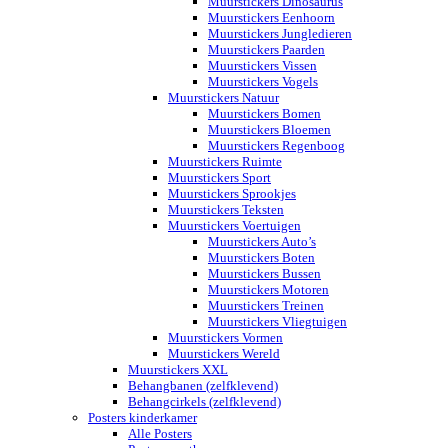
Muurstickers Dinosaurus
Muurstickers Eenhoorn
Muurstickers Jungledieren
Muurstickers Paarden
Muurstickers Vissen
Muurstickers Vogels
Muurstickers Natuur
Muurstickers Bomen
Muurstickers Bloemen
Muurstickers Regenboog
Muurstickers Ruimte
Muurstickers Sport
Muurstickers Sprookjes
Muurstickers Teksten
Muurstickers Voertuigen
Muurstickers Auto’s
Muurstickers Boten
Muurstickers Bussen
Muurstickers Motoren
Muurstickers Treinen
Muurstickers Vliegtuigen
Muurstickers Vormen
Muurstickers Wereld
Muurstickers XXL
Behangbanen (zelfklevend)
Behangcirkels (zelfklevend)
Posters kinderkamer
Alle Posters