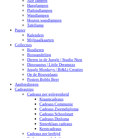
Alle lampen
Hanglampen
Plafondlampen
Wandlampen
Houten wandlampen
Tafellamp
Papier
Kalenders
Mijlpaalkaarten
Collecties
Bosdieren
Boswandeling
Dieren in de Jungle | Studio Nien
Dinosaurus | Little Dreamzzz
Jungle Monkeys | Bi&Li Creaties
Op de Bouwplaats
Posters Bobbi Beer
Aanbiedingen
Cadeautips
Cadeaus per gelegenheid
Kraamcadeaus
Cadeaus Communie
Cadeaus Zwemdiploma
Cadeaus Schoolstart
Cadeaus Diploma
Sinterklaas cadeaus
Kerstcadeaus
Cadeaus per leeftijd