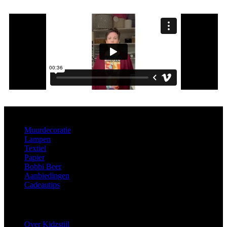
Aanbod
Muurdecoratie
Lampen
Textiel
Papier
Bobbi Beer
Aanbiedingen
Cadeautips
Informatie
Over Kidzstijl