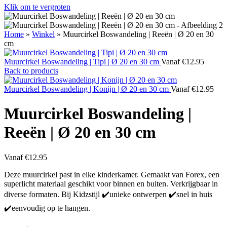
Klik om te vergroten
Home
»
Winkel
»
Muurcirkel Boswandeling | Reeën | Ø 20 en 30
cm
Muurcirkel Boswandeling | Tipi | Ø 20 en 30 cm
Vanaf
€
12.95
Back to products
Muurcirkel Boswandeling | Konijn | Ø 20 en 30 cm
Vanaf
€
12.95
Muurcirkel Boswandeling |
Reeën | Ø 20 en 30 cm
Vanaf
€
12.95
Deze muurcirkel past in elke kinderkamer. Gemaakt van Forex, een
superlicht materiaal geschikt voor binnen en buiten. Verkrijgbaar in
diverse formaten. Bij Kidzstijl ✔️unieke ontwerpen ✔️snel in huis
✔️eenvoudig op te hangen.