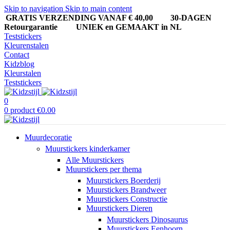
Skip to navigation
Skip to main content
GRATIS VERZENDING VANAF € 40,00
30-DAGEN
Retourgarantie UNIEK en GEMAAKT in NL
Teststickers
Kleurenstalen
Contact
Kidzblog
Kleurstalen
Teststickers
0
0
product
€
0.00
Muurdecoratie
Muurstickers kinderkamer
Alle Muurstickers
Muurstickers per thema
Muurstickers Boerderij
Muurstickers Brandweer
Muurstickers Constructie
Muurstickers Dieren
Muurstickers Dinosaurus
Muurstickers Eenhoorn