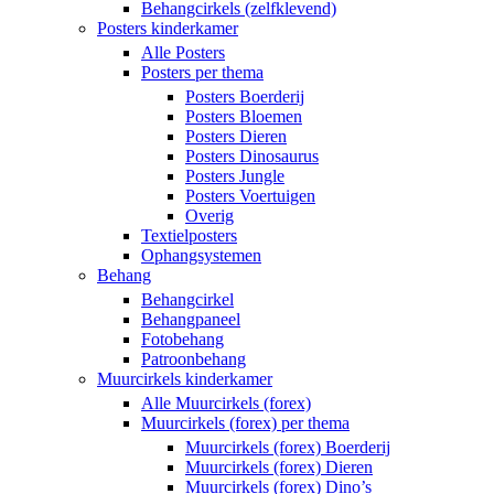
Behangcirkels (zelfklevend)
Posters kinderkamer
Alle Posters
Posters per thema
Posters Boerderij
Posters Bloemen
Posters Dieren
Posters Dinosaurus
Posters Jungle
Posters Voertuigen
Overig
Textielposters
Ophangsystemen
Behang
Behangcirkel
Behangpaneel
Fotobehang
Patroonbehang
Muurcirkels kinderkamer
Alle Muurcirkels (forex)
Muurcirkels (forex) per thema
Muurcirkels (forex) Boerderij
Muurcirkels (forex) Dieren
Muurcirkels (forex) Dino’s