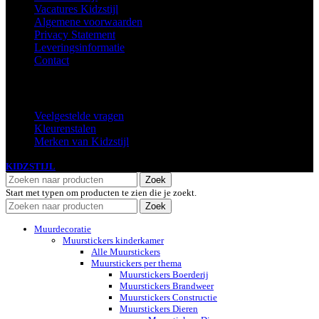
Vacatures Kidzstijl
Algemene voorwaarden
Privacy Statement
Leveringsinformatie
Contact
Extra
Veelgestelde vragen
Kleurenstalen
Merken van Kidzstijl
KIDZSTIJL
2024
Zoek
Start met typen om producten te zien die je zoekt.
Zoek
Muurdecoratie
Muurstickers kinderkamer
Alle Muurstickers
Muurstickers per thema
Muurstickers Boerderij
Muurstickers Brandweer
Muurstickers Constructie
Muurstickers Dieren