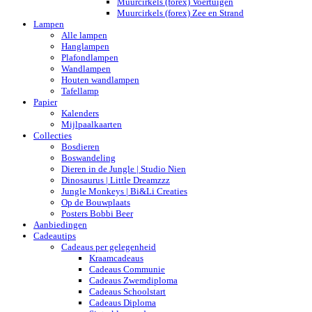
Muurcirkels (forex) Voertuigen
Muurcirkels (forex) Zee en Strand
Lampen
Alle lampen
Hanglampen
Plafondlampen
Wandlampen
Houten wandlampen
Tafellamp
Papier
Kalenders
Mijlpaalkaarten
Collecties
Bosdieren
Boswandeling
Dieren in de Jungle | Studio Nien
Dinosaurus | Little Dreamzzz
Jungle Monkeys | Bi&Li Creaties
Op de Bouwplaats
Posters Bobbi Beer
Aanbiedingen
Cadeautips
Cadeaus per gelegenheid
Kraamcadeaus
Cadeaus Communie
Cadeaus Zwemdiploma
Cadeaus Schoolstart
Cadeaus Diploma