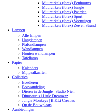
Muurcirkels (forex) Eenhoorns
Muurcirkels (forex) Jungle
Muurcirkels (forex) Paarden
Muurcirkels (forex) Sport
Muurcirkels (forex) Voertuigen
Muurcirkels (forex) Zee en Strand
Lampen
Alle lampen
Hanglampen
Plafondlampen
Wandlampen
Houten wandlampen
Tafellamp
Papier
Kalenders
Mijlpaalkaarten
Collecties
Bosdieren
Boswandeling
Dieren in de Jungle | Studio Nien
Dinosaurus | Little Dreamzzz
Jungle Monkeys | Bi&Li Creaties
Op de Bouwplaats
Aanbiedingen