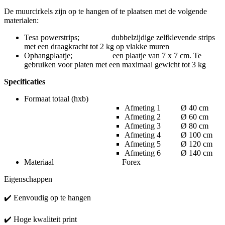
De muurcirkels zijn op te hangen of te plaatsen met de volgende
materialen:
Tesa powerstrips; dubbelzijdige zelfklevende strips
met een draagkracht tot 2 kg op vlakke muren
Ophangplaatje; een plaatje van 7 x 7 cm. Te
gebruiken voor platen met een maximaal gewicht tot 3 kg
Specificaties
Formaat totaal (hxb)
Afmeting 1 Ø 40 cm
Afmeting 2 Ø 60 cm
Afmeting 3 Ø 80 cm
Afmeting 4 Ø 100 cm
Afmeting 5 Ø 120 cm
Afmeting 6 Ø 140 cm
Materiaal Forex
Eigenschappen
✔️ Eenvoudig op te hangen
✔️ Hoge kwaliteit print