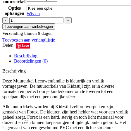
muurcirkel
Opties
ophangen
Wissen
Muurcirkel
Leeuwenfamilie
Toevoegen aan winkelwagen
|
Verzending binnen 9 dagen
Ø
Toevoegen aan verlanglijstje
40
Delen:
tot
Save
140
Beschrijving
cm
Beoordelingen (0)
aantal
Beschrijving
Deze Muurcirkel Leeuwenfamilie is kleurrijk en vrolijk
vormgegeven. De muurcirkels van Kidzstijl zijn er in diverse
formaten en perfect om je kinderkamer om te toveren tot een
speelparadijs met een persoonlijke sfeer.
Alle muurcirkels worden bij Kidzstijl zelf ontworpen en zijn
gemaakt van Forex. De kleuren zijn heel helder wat voor een vrolijk
geheel zorgt. Forex is een hard, stevig en toch licht materiaal voor
duizend-en-één binnen toepassingen of tijdelijk buiten gebruik. Het
is gemaakt van een geschuimd PVC met een lichte structuur.