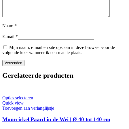
Naam
*
E-mail
*
Mijn naam, e-mail en site opslaan in deze browser voor de
volgende keer wanneer ik een reactie plaats.
Gerelateerde producten
Dit
Opties selecteren
product
Quick view
heeft
Toevoegen aan verlanglijstje
meerdere
variaties.
Muurcirkel Paard in de Wei | Ø 40 tot 140 cm
Deze
optie