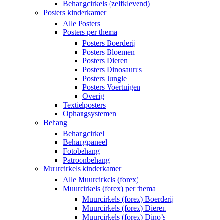
Behangcirkels (zelfklevend)
Posters kinderkamer
Alle Posters
Posters per thema
Posters Boerderij
Posters Bloemen
Posters Dieren
Posters Dinosaurus
Posters Jungle
Posters Voertuigen
Overig
Textielposters
Ophangsystemen
Behang
Behangcirkel
Behangpaneel
Fotobehang
Patroonbehang
Muurcirkels kinderkamer
Alle Muurcirkels (forex)
Muurcirkels (forex) per thema
Muurcirkels (forex) Boerderij
Muurcirkels (forex) Dieren
Muurcirkels (forex) Dino’s