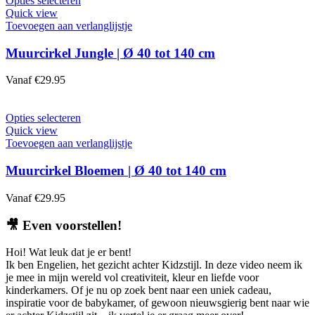
Opties selecteren
op
product
Quick view
de
heeft
Toevoegen aan verlanglijstje
productpagina
meerdere
variaties.
Muurcirkel Jungle | Ø 40 tot 140 cm
Deze
optie
Vanaf
€
29.95
kan
gekozen
worden
Dit
Opties selecteren
op
product
Quick view
de
heeft
Toevoegen aan verlanglijstje
productpagina
meerdere
variaties.
Muurcirkel Bloemen | Ø 40 tot 140 cm
Deze
optie
Vanaf
€
29.95
kan
gekozen
🎥
Even voorstellen!
worden
op
Hoi! Wat leuk dat je er bent!
de
Ik ben Engelien, het gezicht achter Kidzstijl. In deze video neem ik
productpagina
je mee in mijn wereld vol creativiteit, kleur en liefde voor
kinderkamers. Of je nu op zoek bent naar een uniek cadeau,
inspiratie voor de babykamer, of gewoon nieuwsgierig bent naar wie