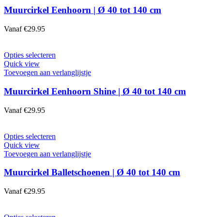
variaties.
Muurcirkel Eenhoorn | Ø 40 tot 140 cm
Deze
optie
Vanaf
€
29.95
kan
gekozen
worden
Dit
Opties selecteren
op
product
Quick view
de
heeft
Toevoegen aan verlanglijstje
productpagina
meerdere
variaties.
Muurcirkel Eenhoorn Shine | Ø 40 tot 140 cm
Deze
optie
Vanaf
€
29.95
kan
gekozen
worden
Dit
Opties selecteren
op
product
Quick view
de
heeft
Toevoegen aan verlanglijstje
productpagina
meerdere
variaties.
Muurcirkel Balletschoenen | Ø 40 tot 140 cm
Deze
optie
Vanaf
€
29.95
kan
gekozen
worden
Dit