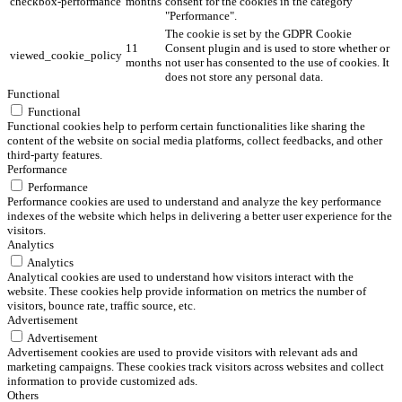
checkbox-performance
months
consent for the cookies in the category
"Performance".
The cookie is set by the GDPR Cookie
11
Consent plugin and is used to store whether or
viewed_cookie_policy
months
not user has consented to the use of cookies. It
does not store any personal data.
Functional
Functional
Functional cookies help to perform certain functionalities like sharing the
content of the website on social media platforms, collect feedbacks, and other
third-party features.
Performance
Performance
Performance cookies are used to understand and analyze the key performance
indexes of the website which helps in delivering a better user experience for the
visitors.
Analytics
Analytics
Analytical cookies are used to understand how visitors interact with the
website. These cookies help provide information on metrics the number of
visitors, bounce rate, traffic source, etc.
Advertisement
Advertisement
Advertisement cookies are used to provide visitors with relevant ads and
marketing campaigns. These cookies track visitors across websites and collect
information to provide customized ads.
Others