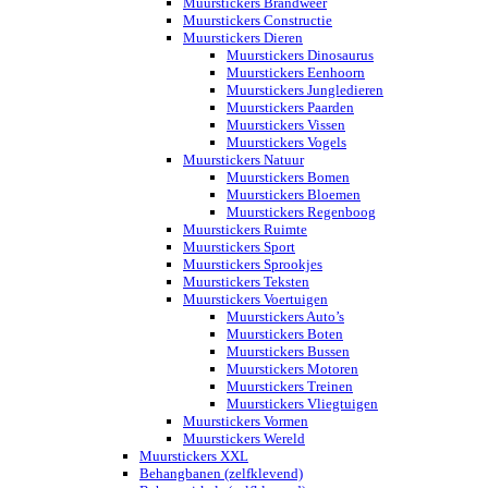
Muurstickers Brandweer
Muurstickers Constructie
Muurstickers Dieren
Muurstickers Dinosaurus
Muurstickers Eenhoorn
Muurstickers Jungledieren
Muurstickers Paarden
Muurstickers Vissen
Muurstickers Vogels
Muurstickers Natuur
Muurstickers Bomen
Muurstickers Bloemen
Muurstickers Regenboog
Muurstickers Ruimte
Muurstickers Sport
Muurstickers Sprookjes
Muurstickers Teksten
Muurstickers Voertuigen
Muurstickers Auto’s
Muurstickers Boten
Muurstickers Bussen
Muurstickers Motoren
Muurstickers Treinen
Muurstickers Vliegtuigen
Muurstickers Vormen
Muurstickers Wereld
Muurstickers XXL
Behangbanen (zelfklevend)