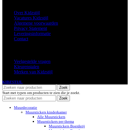
Informatie
Over Kidzstijl
Vacatures Kidzstijl
Algemene voorwaarden
Privacy Statement
Leveringsinformatie
Contact
Extra
Veelgestelde vragen
Kleurenstalen
Merken van Kidzstijl
KIDZSTIJL
2024
Zoek
Start met typen om producten te zien die je zoekt.
Zoek
Muurdecoratie
Muurstickers kinderkamer
Alle Muurstickers
Muurstickers per thema
Muurstickers Boerderij