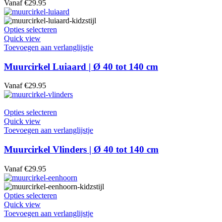
Vanaf
€
29.95
kan
gekozen
worden
Dit
Opties selecteren
op
product
Quick view
de
heeft
Toevoegen aan verlanglijstje
productpagina
meerdere
variaties.
Muurcirkel Luiaard | Ø 40 tot 140 cm
Deze
optie
Vanaf
€
29.95
kan
gekozen
worden
Dit
Opties selecteren
op
product
Quick view
de
heeft
Toevoegen aan verlanglijstje
productpagina
meerdere
variaties.
Muurcirkel Vlinders | Ø 40 tot 140 cm
Deze
optie
Vanaf
€
29.95
kan
gekozen
worden
Dit
Opties selecteren
op
product
Quick view
de
heeft
Toevoegen aan verlanglijstje
productpagina
meerdere