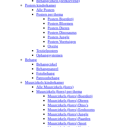
Behangcirkels (zelfklevend)
Posters kinderkamer
Alle Posters
Posters per thema
Posters Boerderij
Posters Bloemen
Posters Dieren
Posters Dinosaurus
Posters Jungle
Posters Voertuigen
Overig
Textielposters
Ophangsystemen
Behang
Behangcirkel
Behangpaneel
Fotobehang
Patroonbehang
Muurcirkels kinderkamer
Alle Muurcirkels (forex)
Muurcirkels (forex) per thema
Muurcirkels (forex) Boerderij
Muurcirkels (forex) Dieren
Muurcirkels (forex) Dino’s
Muurcirkels (forex) Eenhoorns
Muurcirkels (forex) Jungle
Muurcirkels (forex) Paarden
Muurcirkels (forex) Sport