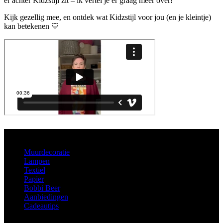
er achter Kidzstijl zit – ik vertel je er graag meer over!
Kijk gezellig mee, en ontdek wat Kidzstijl voor jou (en je kleintje)
kan betekenen 💛
Aanbod
Muurdecoratie
Lampen
Textiel
Papier
Bobbi Beer
Aanbiedingen
Cadeautips