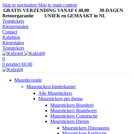
Skip to navigation
Skip to main content
GRATIS VERZENDING VANAF € 40,00
30-DAGEN
Retourgarantie UNIEK en GEMAAKT in NL
Teststickers
Kleurenstalen
Contact
Kidzblog
Kleurstalen
Teststickers
0
0
product
€
0.00
Muurdecoratie
Muurstickers kinderkamer
Alle Muurstickers
Muurstickers per thema
Muurstickers Boerderij
Muurstickers Brandweer
Muurstickers Constructie
Muurstickers Dieren
Muurstickers Dinosaurus
Muurstickers Eenhoorn