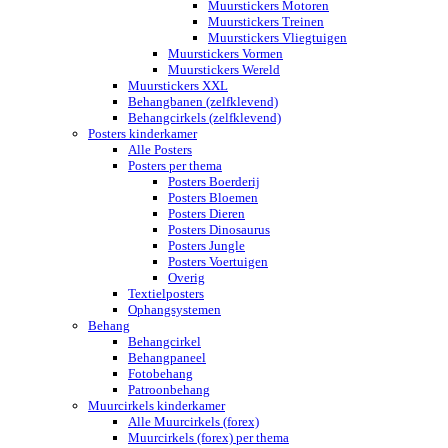
Muurstickers Motoren
Muurstickers Treinen
Muurstickers Vliegtuigen
Muurstickers Vormen
Muurstickers Wereld
Muurstickers XXL
Behangbanen (zelfklevend)
Behangcirkels (zelfklevend)
Posters kinderkamer
Alle Posters
Posters per thema
Posters Boerderij
Posters Bloemen
Posters Dieren
Posters Dinosaurus
Posters Jungle
Posters Voertuigen
Overig
Textielposters
Ophangsystemen
Behang
Behangcirkel
Behangpaneel
Fotobehang
Patroonbehang
Muurcirkels kinderkamer
Alle Muurcirkels (forex)
Muurcirkels (forex) per thema