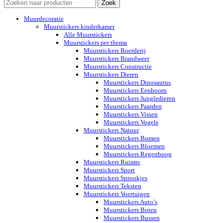
Zoek
Muurdecoratie
Muurstickers kinderkamer
Alle Muurstickers
Muurstickers per thema
Muurstickers Boerderij
Muurstickers Brandweer
Muurstickers Constructie
Muurstickers Dieren
Muurstickers Dinosaurus
Muurstickers Eenhoorn
Muurstickers Jungledieren
Muurstickers Paarden
Muurstickers Vissen
Muurstickers Vogels
Muurstickers Natuur
Muurstickers Bomen
Muurstickers Bloemen
Muurstickers Regenboog
Muurstickers Ruimte
Muurstickers Sport
Muurstickers Sprookjes
Muurstickers Teksten
Muurstickers Voertuigen
Muurstickers Auto’s
Muurstickers Boten
Muurstickers Bussen