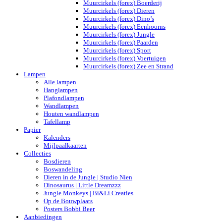
Muurcirkels (forex) Boerderij
Muurcirkels (forex) Dieren
Muurcirkels (forex) Dino’s
Muurcirkels (forex) Eenhoorns
Muurcirkels (forex) Jungle
Muurcirkels (forex) Paarden
Muurcirkels (forex) Sport
Muurcirkels (forex) Voertuigen
Muurcirkels (forex) Zee en Strand
Lampen
Alle lampen
Hanglampen
Plafondlampen
Wandlampen
Houten wandlampen
Tafellamp
Papier
Kalenders
Mijlpaalkaarten
Collecties
Bosdieren
Boswandeling
Dieren in de Jungle | Studio Nien
Dinosaurus | Little Dreamzzz
Jungle Monkeys | Bi&Li Creaties
Op de Bouwplaats
Posters Bobbi Beer
Aanbiedingen