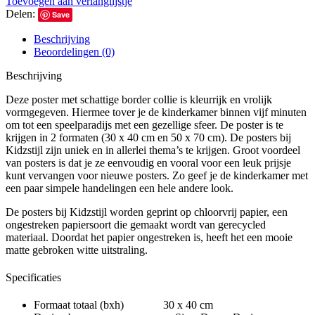
Toevoegen aan verlanglijstje
Delen:
Save
Beschrijving
Beoordelingen (0)
Beschrijving
Deze poster met schattige border collie is kleurrijk en vrolijk
vormgegeven. Hiermee tover je de kinderkamer binnen vijf minuten
om tot een speelparadijs met een gezellige sfeer. De poster is te
krijgen in 2 formaten (30 x 40 cm en 50 x 70 cm). De posters bij
Kidzstijl zijn uniek en in allerlei thema’s te krijgen. Groot voordeel
van posters is dat je ze eenvoudig en vooral voor een leuk prijsje
kunt vervangen voor nieuwe posters. Zo geef je de kinderkamer met
een paar simpele handelingen een hele andere look.
De posters bij Kidzstijl worden geprint op chloorvrij papier, een
ongestreken papiersoort die gemaakt wordt van gerecycled
materiaal. Doordat het papier ongestreken is, heeft het een mooie
matte gebroken witte uitstraling.
Specificaties
Formaat totaal (bxh) 30 x 40 cm