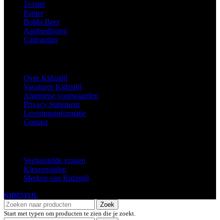
Textiel
Papier
Bobbi Beer
Aanbiedingen
Cadeautips
Informatie
Over Kidzstijl
Vacatures Kidzstijl
Algemene voorwaarden
Privacy Statement
Leveringsinformatie
Contact
Extra
Veelgestelde vragen
Kleurenstalen
Merken van Kidzstijl
KIDZSTIJL
2024
Zoek
Start met typen om producten te zien die je zoekt.