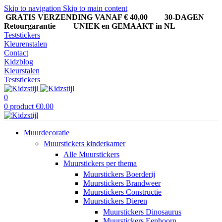
Skip to navigation
Skip to main content
GRATIS VERZENDING VANAF € 40,00
30-DAGEN
Retourgarantie UNIEK en GEMAAKT in NL
Teststickers
Kleurenstalen
Contact
Kidzblog
Kleurstalen
Teststickers
0
0
product
€
0.00
Muurdecoratie
Muurstickers kinderkamer
Alle Muurstickers
Muurstickers per thema
Muurstickers Boerderij
Muurstickers Brandweer
Muurstickers Constructie
Muurstickers Dieren
Muurstickers Dinosaurus
Muurstickers Eenhoorn