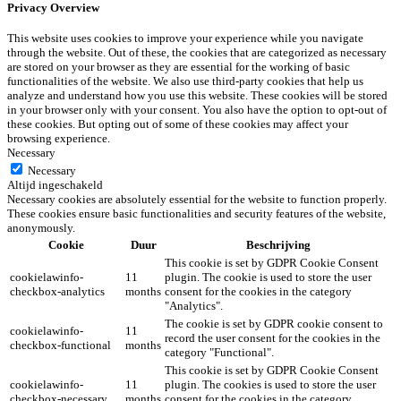
Privacy Overview
This website uses cookies to improve your experience while you navigate
through the website. Out of these, the cookies that are categorized as necessary
are stored on your browser as they are essential for the working of basic
functionalities of the website. We also use third-party cookies that help us
analyze and understand how you use this website. These cookies will be stored
in your browser only with your consent. You also have the option to opt-out of
these cookies. But opting out of some of these cookies may affect your
browsing experience.
Necessary
Necessary
Altijd ingeschakeld
Necessary cookies are absolutely essential for the website to function properly.
These cookies ensure basic functionalities and security features of the website,
anonymously.
Cookie
Duur
Beschrijving
This cookie is set by GDPR Cookie Consent
cookielawinfo-
11
plugin. The cookie is used to store the user
checkbox-analytics
months
consent for the cookies in the category
"Analytics".
The cookie is set by GDPR cookie consent to
cookielawinfo-
11
record the user consent for the cookies in the
checkbox-functional
months
category "Functional".
This cookie is set by GDPR Cookie Consent
cookielawinfo-
11
plugin. The cookies is used to store the user
checkbox-necessary
months
consent for the cookies in the category