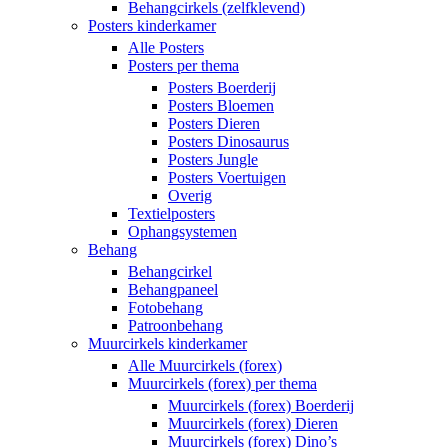
Behangcirkels (zelfklevend)
Posters kinderkamer
Alle Posters
Posters per thema
Posters Boerderij
Posters Bloemen
Posters Dieren
Posters Dinosaurus
Posters Jungle
Posters Voertuigen
Overig
Textielposters
Ophangsystemen
Behang
Behangcirkel
Behangpaneel
Fotobehang
Patroonbehang
Muurcirkels kinderkamer
Alle Muurcirkels (forex)
Muurcirkels (forex) per thema
Muurcirkels (forex) Boerderij
Muurcirkels (forex) Dieren
Muurcirkels (forex) Dino’s