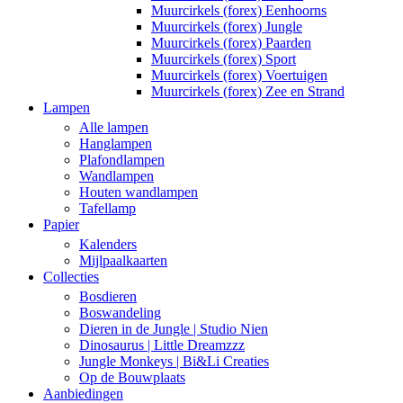
Muurcirkels (forex) Eenhoorns
Muurcirkels (forex) Jungle
Muurcirkels (forex) Paarden
Muurcirkels (forex) Sport
Muurcirkels (forex) Voertuigen
Muurcirkels (forex) Zee en Strand
Lampen
Alle lampen
Hanglampen
Plafondlampen
Wandlampen
Houten wandlampen
Tafellamp
Papier
Kalenders
Mijlpaalkaarten
Collecties
Bosdieren
Boswandeling
Dieren in de Jungle | Studio Nien
Dinosaurus | Little Dreamzzz
Jungle Monkeys | Bi&Li Creaties
Op de Bouwplaats
Aanbiedingen