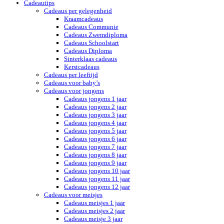
Cadeautips
Cadeaus per gelegenheid
Kraamcadeaus
Cadeaus Communie
Cadeaus Zwemdiploma
Cadeaus Schoolstart
Cadeaus Diploma
Sinterklaas cadeaus
Kerstcadeaus
Cadeaus per leeftijd
Cadeaus voor baby’s
Cadeaus voor jongens
Cadeaus jongens 1 jaar
Cadeaus jongens 2 jaar
Cadeaus jongens 3 jaar
Cadeaus jongens 4 jaar
Cadeaus jongens 5 jaar
Cadeaus jongens 6 jaar
Cadeaus jongens 7 jaar
Cadeaus jongens 8 jaar
Cadeaus jongens 9 jaar
Cadeaus jongens 10 jaar
Cadeaus jongens 11 jaar
Cadeaus jongens 12 jaar
Cadeaus voor meisjes
Cadeaus meisjes 1 jaar
Cadeaus meisjes 2 jaar
Cadeaus meisje 3 jaar