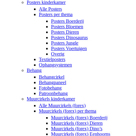
Posters kinderkamer
Alle Posters
Posters per thema
Posters Boerderij
Posters Bloemen
Posters Dieren
Posters Dinosaurus
Posters Jungle
Posters Voertuigen
Overig
Textielposters
Ophangsystemen
Behang
Behangcirkel
Behangpaneel
Fotobehang
Patroonbehang
Muurcirkels kinderkamer
Alle Muurcirkels (forex)
Muurcirkels (forex) per thema
Muurcirkels (forex) Boerderij
Muurcirkels (forex) Dieren
Muurcirkels (forex) Dino’s
Muurcirkels (forex) Eenhoorns