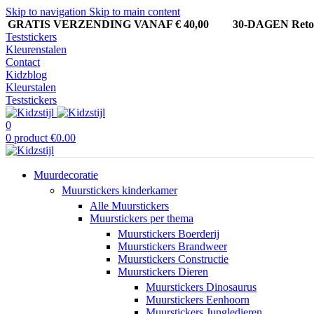
Skip to navigation
Skip to main content
GRATIS VERZENDING VANAF € 40,00
30-DAGEN Ret
Teststickers
Kleurenstalen
Contact
Kidzblog
Kleurstalen
Teststickers
0
0
product
€
0.00
Muurdecoratie
Muurstickers kinderkamer
Alle Muurstickers
Muurstickers per thema
Muurstickers Boerderij
Muurstickers Brandweer
Muurstickers Constructie
Muurstickers Dieren
Muurstickers Dinosaurus
Muurstickers Eenhoorn
Muurstickers Jungledieren