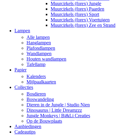
Muurcirkels (forex) Jungle
Muurcirkels (forex) Paarden
Muurcirkels (forex) Sport
Muurcirkels (forex) Voertuigen
Muurcirkels (forex) Zee en Strand
Lampen
Alle lampen
Hanglampen
Plafondlampen
Wandlampen
Houten wandlampen
Tafellamp
Papier
Kalenders
Mijlpaalkaarten
Collecties
Bosdieren
Boswandeling
Dieren in de Jungle | Studio Nien
Dinosaurus | Little Dreamzzz
Jungle Monkeys | Bi&Li Creaties
Op de Bouwplaats
Aanbiedingen
Cadeautips