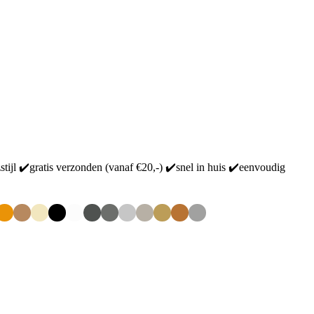
tijl ✔️gratis verzonden (vanaf €20,-) ✔️snel in huis ✔️eenvoudig