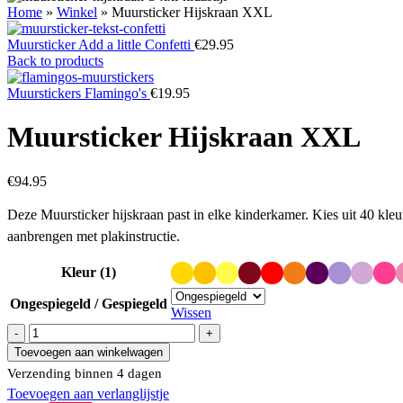
Home
»
Winkel
»
Muursticker Hijskraan XXL
Muursticker Add a little Confetti
€
29.95
Back to products
Muurstickers Flamingo's
€
19.95
Muursticker Hijskraan XXL
€
94.95
Deze Muursticker hijskraan past in elke kinderkamer. Kies uit 40 kle
aanbrengen met plakinstructie.
Kleur (1)
Ongespiegeld / Gespiegeld
Wissen
Muursticker
Hijskraan
Toevoegen aan winkelwagen
XXL
Verzending binnen 4 dagen
aantal
Toevoegen aan verlanglijstje