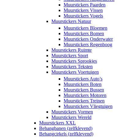
Muurstickers Paarden
Muurstickers Vissen
Muurstickers Vogels
Muurstickers Natuur
Muurstickers Bloemen
Muurstickers Bomen
Muurstickers Onderwater
Muurstickers Regenboog
Muurstickers Ruimte
Muurstickers Sport
Muurstickers Sprookjes
Muurstickers Teksten
Muurstickers Voertuigen
Muurstickers Auto’s
Muurstickers Boten
Muurstickers Bussen
Muurstickers Motoren
Muurstickers Treinen
Muurstickers Vliegtuigen
Muurstickers Vormen
Muurstickers Wereld
Muurstickers XXL
Behangbanen (zelfklevend)
Behangcirkels (zelfklevend)