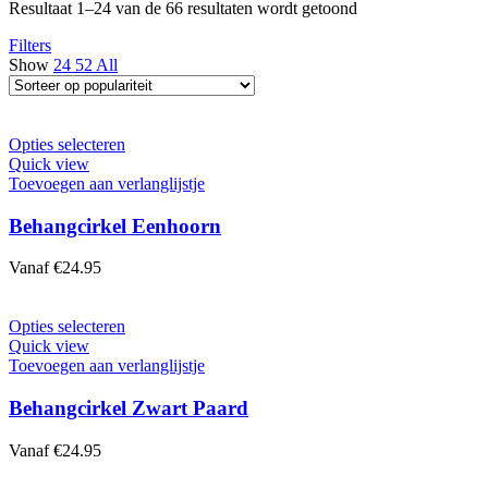
Gesorteerd
Resultaat 1–24 van de 66 resultaten wordt getoond
op
Filters
populariteit
Show
24
52
All
Dit
Opties selecteren
product
Quick view
heeft
Toevoegen aan verlanglijstje
meerdere
variaties.
Behangcirkel Eenhoorn
Deze
optie
Vanaf
€
24.95
kan
gekozen
worden
Dit
Opties selecteren
op
product
Quick view
de
heeft
Toevoegen aan verlanglijstje
productpagina
meerdere
variaties.
Behangcirkel Zwart Paard
Deze
optie
Vanaf
€
24.95
kan
gekozen