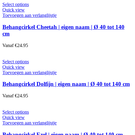
worden
Dit
Select options
op
product
Quick view
de
heeft
Toevoegen aan verlanglijstje
productpagina
meerdere
variaties.
Behangcirkel Cheetah | eigen naam | Ø 40 tot 140
Deze
cm
optie
kan
Vanaf
€
24.95
gekozen
worden
op
Dit
Select options
de
product
Quick view
productpagina
heeft
Toevoegen aan verlanglijstje
meerdere
variaties.
Behangcirkel Dolfijn | eigen naam | Ø 40 tot 140 cm
Deze
optie
Vanaf
€
24.95
kan
gekozen
worden
Dit
Select options
op
product
Quick view
de
heeft
Toevoegen aan verlanglijstje
productpagina
meerdere
variaties.
Behangcirkel Ezel | eigen naam | Ø 40 tot 140 cm