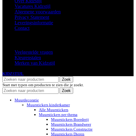
Over Kidzstijl
Vacatures Kidzstijl
Algemene voorwaarden
Privacy Statement
Leveringsinformatie
Contact
Extra
Veelgestelde vragen
Kleurenstalen
Merken van Kidzstijl
KIDZSTIJL
2024
Zoek
Start met typen om producten te zien die je zoekt.
Zoek
Muurdecoratie
Muurstickers kinderkamer
Alle Muurstickers
Muurstickers per thema
Muurstickers Boerderij
Muurstickers Brandweer
Muurstickers Constructie
Muurstickers Dieren