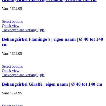
Deze
optie
Vanaf
€
24.95
kan
gekozen
worden
Dit
Select options
op
product
Quick view
de
heeft
Toevoegen aan verlanglijstje
productpagina
meerdere
variaties.
Behangcirkel Flamingo’s | eigen naam | Ø 40 tot 140
Deze
cm
optie
kan
Vanaf
€
24.95
gekozen
worden
op
Dit
Select options
de
product
Quick view
productpagina
heeft
Toevoegen aan verlanglijstje
meerdere
variaties.
Behangcirkel Giraffe | eigen naam | Ø 40 tot 140 cm
Deze
optie
Vanaf
€
24.95
kan
gekozen
worden
Dit
Select options