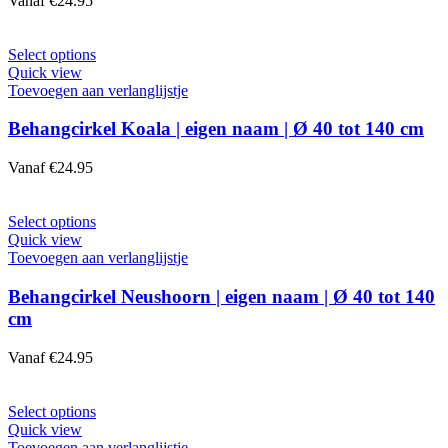
Vanaf
€
24.95
kan
gekozen
worden
Dit
Select options
op
product
Quick view
de
heeft
Toevoegen aan verlanglijstje
productpagina
meerdere
variaties.
Behangcirkel Koala | eigen naam | Ø 40 tot 140 cm
Deze
optie
Vanaf
€
24.95
kan
gekozen
worden
Dit
Select options
op
product
Quick view
de
heeft
Toevoegen aan verlanglijstje
productpagina
meerdere
variaties.
Behangcirkel Neushoorn | eigen naam | Ø 40 tot 140
Deze
cm
optie
kan
Vanaf
€
24.95
gekozen
worden
op
Dit
Select options
de
product
Quick view
productpagina
heeft
Toevoegen aan verlanglijstje