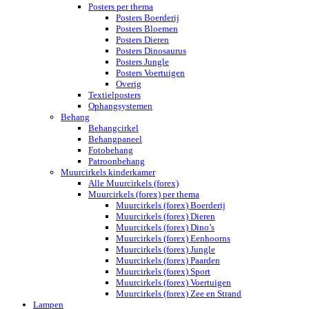
Posters per thema
Posters Boerderij
Posters Bloemen
Posters Dieren
Posters Dinosaurus
Posters Jungle
Posters Voertuigen
Overig
Textielposters
Ophangsystemen
Behang
Behangcirkel
Behangpaneel
Fotobehang
Patroonbehang
Muurcirkels kinderkamer
Alle Muurcirkels (forex)
Muurcirkels (forex) per thema
Muurcirkels (forex) Boerderij
Muurcirkels (forex) Dieren
Muurcirkels (forex) Dino’s
Muurcirkels (forex) Eenhoorns
Muurcirkels (forex) Jungle
Muurcirkels (forex) Paarden
Muurcirkels (forex) Sport
Muurcirkels (forex) Voertuigen
Muurcirkels (forex) Zee en Strand
Lampen