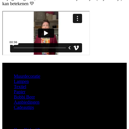
kan betekenen 💛
Aanbod
Muurdecoratie
Lampen
Textiel
Papier
Bobbi Beer
Aanbiedingen
Cadeautips
Informatie