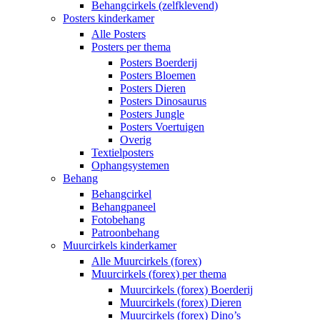
Behangcirkels (zelfklevend)
Posters kinderkamer
Alle Posters
Posters per thema
Posters Boerderij
Posters Bloemen
Posters Dieren
Posters Dinosaurus
Posters Jungle
Posters Voertuigen
Overig
Textielposters
Ophangsystemen
Behang
Behangcirkel
Behangpaneel
Fotobehang
Patroonbehang
Muurcirkels kinderkamer
Alle Muurcirkels (forex)
Muurcirkels (forex) per thema
Muurcirkels (forex) Boerderij
Muurcirkels (forex) Dieren
Muurcirkels (forex) Dino’s