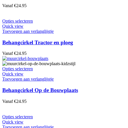
optie
Vanaf
€
24.95
kan
gekozen
worden
Dit
Opties selecteren
op
product
Quick view
de
heeft
Toevoegen aan verlanglijstje
productpagina
meerdere
variaties.
Behangcirkel Tractor en ploeg
Deze
optie
Vanaf
€
24.95
kan
gekozen
worden
Dit
Opties selecteren
op
product
Quick view
de
heeft
Toevoegen aan verlanglijstje
productpagina
meerdere
variaties.
Behangcirkel Op de Bouwplaats
Deze
optie
Vanaf
€
24.95
kan
gekozen
worden
Dit
Opties selecteren
op
product
Quick view
de
heeft
Toevoegen aan verlanglijstje