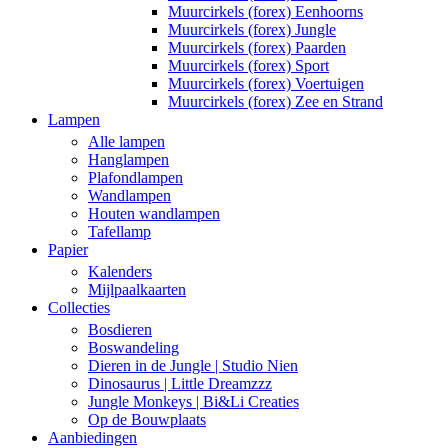
Muurcirkels (forex) Eenhoorns
Muurcirkels (forex) Jungle
Muurcirkels (forex) Paarden
Muurcirkels (forex) Sport
Muurcirkels (forex) Voertuigen
Muurcirkels (forex) Zee en Strand
Lampen
Alle lampen
Hanglampen
Plafondlampen
Wandlampen
Houten wandlampen
Tafellamp
Papier
Kalenders
Mijlpaalkaarten
Collecties
Bosdieren
Boswandeling
Dieren in de Jungle | Studio Nien
Dinosaurus | Little Dreamzzz
Jungle Monkeys | Bi&Li Creaties
Op de Bouwplaats
Aanbiedingen