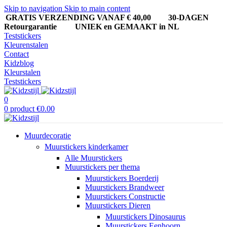
Skip to navigation
Skip to main content
GRATIS VERZENDING VANAF € 40,00
30-DAGEN
Retourgarantie UNIEK en GEMAAKT in NL
Teststickers
Kleurenstalen
Contact
Kidzblog
Kleurstalen
Teststickers
0
0
product
€
0.00
Muurdecoratie
Muurstickers kinderkamer
Alle Muurstickers
Muurstickers per thema
Muurstickers Boerderij
Muurstickers Brandweer
Muurstickers Constructie
Muurstickers Dieren
Muurstickers Dinosaurus
Muurstickers Eenhoorn