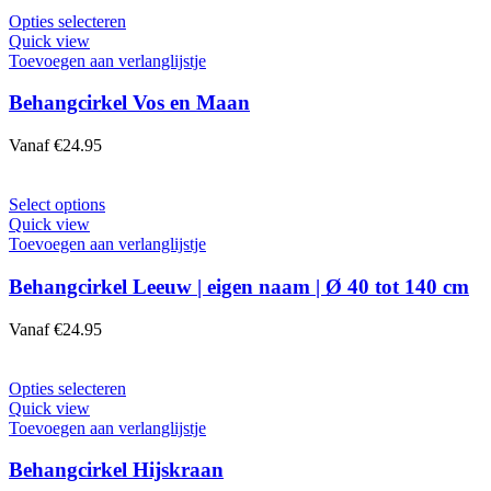
worden
Dit
Opties selecteren
op
product
Quick view
de
heeft
Toevoegen aan verlanglijstje
productpagina
meerdere
variaties.
Behangcirkel Vos en Maan
Deze
optie
Vanaf
€
24.95
kan
gekozen
worden
Dit
Select options
op
product
Quick view
de
heeft
Toevoegen aan verlanglijstje
productpagina
meerdere
variaties.
Behangcirkel Leeuw | eigen naam | Ø 40 tot 140 cm
Deze
optie
Vanaf
€
24.95
kan
gekozen
worden
Dit
Opties selecteren
op
product
Quick view
de
heeft
Toevoegen aan verlanglijstje
productpagina
meerdere
variaties.
Behangcirkel Hijskraan
Deze