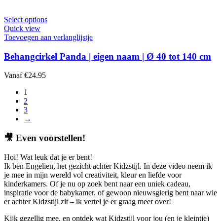
gekozen
worden
Dit
Select options
op
product
Quick view
de
heeft
Toevoegen aan verlanglijstje
productpagina
meerdere
variaties.
Behangcirkel Panda | eigen naam | Ø 40 tot 140 cm
Deze
optie
Vanaf
€
24.95
kan
gekozen
1
worden
2
op
3
de
→
productpagina
🎥
Even voorstellen!
Hoi! Wat leuk dat je er bent!
Ik ben Engelien, het gezicht achter Kidzstijl. In deze video neem ik
je mee in mijn wereld vol creativiteit, kleur en liefde voor
kinderkamers. Of je nu op zoek bent naar een uniek cadeau,
inspiratie voor de babykamer, of gewoon nieuwsgierig bent naar wie
er achter Kidzstijl zit – ik vertel je er graag meer over!
Kijk gezellig mee, en ontdek wat Kidzstijl voor jou (en je kleintje)