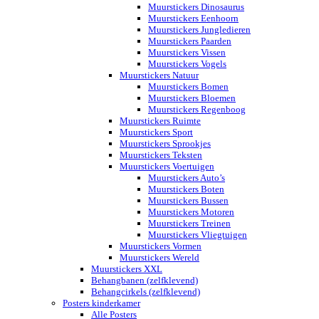
Muurstickers Dinosaurus
Muurstickers Eenhoorn
Muurstickers Jungledieren
Muurstickers Paarden
Muurstickers Vissen
Muurstickers Vogels
Muurstickers Natuur
Muurstickers Bomen
Muurstickers Bloemen
Muurstickers Regenboog
Muurstickers Ruimte
Muurstickers Sport
Muurstickers Sprookjes
Muurstickers Teksten
Muurstickers Voertuigen
Muurstickers Auto’s
Muurstickers Boten
Muurstickers Bussen
Muurstickers Motoren
Muurstickers Treinen
Muurstickers Vliegtuigen
Muurstickers Vormen
Muurstickers Wereld
Muurstickers XXL
Behangbanen (zelfklevend)
Behangcirkels (zelfklevend)
Posters kinderkamer
Alle Posters