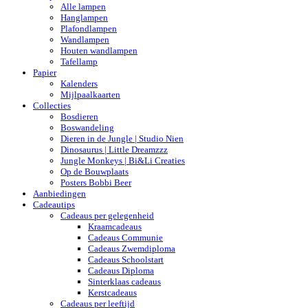
Alle lampen
Hanglampen
Plafondlampen
Wandlampen
Houten wandlampen
Tafellamp
Papier
Kalenders
Mijlpaalkaarten
Collecties
Bosdieren
Boswandeling
Dieren in de Jungle | Studio Nien
Dinosaurus | Little Dreamzzz
Jungle Monkeys | Bi&Li Creaties
Op de Bouwplaats
Posters Bobbi Beer
Aanbiedingen
Cadeautips
Cadeaus per gelegenheid
Kraamcadeaus
Cadeaus Communie
Cadeaus Zwemdiploma
Cadeaus Schoolstart
Cadeaus Diploma
Sinterklaas cadeaus
Kerstcadeaus
Cadeaus per leeftijd