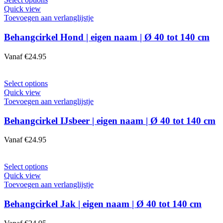
op
product
Quick view
de
heeft
Toevoegen aan verlanglijstje
productpagina
meerdere
variaties.
Behangcirkel Hond | eigen naam | Ø 40 tot 140 cm
Deze
optie
Vanaf
€
24.95
kan
gekozen
worden
Dit
Select options
op
product
Quick view
de
heeft
Toevoegen aan verlanglijstje
productpagina
meerdere
variaties.
Behangcirkel IJsbeer | eigen naam | Ø 40 tot 140 cm
Deze
optie
Vanaf
€
24.95
kan
gekozen
worden
Dit
Select options
op
product
Quick view
de
heeft
Toevoegen aan verlanglijstje
productpagina
meerdere
variaties.
Behangcirkel Jak | eigen naam | Ø 40 tot 140 cm
Deze
optie