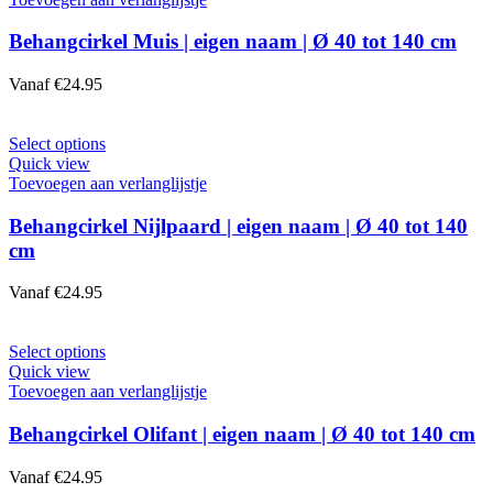
meerdere
variaties.
Behangcirkel Muis | eigen naam | Ø 40 tot 140 cm
Deze
optie
Vanaf
€
24.95
kan
gekozen
worden
Dit
Select options
op
product
Quick view
de
heeft
Toevoegen aan verlanglijstje
productpagina
meerdere
variaties.
Behangcirkel Nijlpaard | eigen naam | Ø 40 tot 140
Deze
cm
optie
kan
Vanaf
€
24.95
gekozen
worden
op
Dit
Select options
de
product
Quick view
productpagina
heeft
Toevoegen aan verlanglijstje
meerdere
variaties.
Behangcirkel Olifant | eigen naam | Ø 40 tot 140 cm
Deze
optie
Vanaf
€
24.95
kan