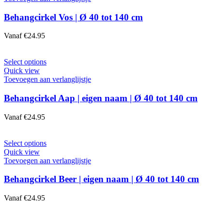
productpagina
meerdere
variaties.
Behangcirkel Vos | Ø 40 tot 140 cm
Deze
optie
Vanaf
€
24.95
kan
gekozen
worden
Dit
Select options
op
product
Quick view
de
heeft
Toevoegen aan verlanglijstje
productpagina
meerdere
variaties.
Behangcirkel Aap | eigen naam | Ø 40 tot 140 cm
Deze
optie
Vanaf
€
24.95
kan
gekozen
worden
Dit
Select options
op
product
Quick view
de
heeft
Toevoegen aan verlanglijstje
productpagina
meerdere
variaties.
Behangcirkel Beer | eigen naam | Ø 40 tot 140 cm
Deze
optie
Vanaf
€
24.95
kan
gekozen