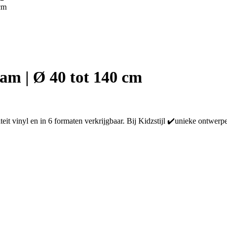
cm
am | Ø 40 tot 140 cm
it vinyl en in 6 formaten verkrijgbaar. Bij Kidzstijl ✔️unieke ontwerp