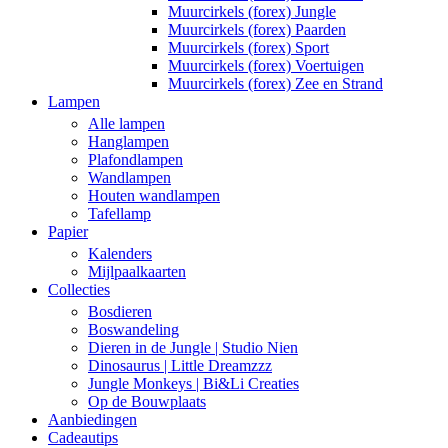
Muurcirkels (forex) Jungle
Muurcirkels (forex) Paarden
Muurcirkels (forex) Sport
Muurcirkels (forex) Voertuigen
Muurcirkels (forex) Zee en Strand
Lampen
Alle lampen
Hanglampen
Plafondlampen
Wandlampen
Houten wandlampen
Tafellamp
Papier
Kalenders
Mijlpaalkaarten
Collecties
Bosdieren
Boswandeling
Dieren in de Jungle | Studio Nien
Dinosaurus | Little Dreamzzz
Jungle Monkeys | Bi&Li Creaties
Op de Bouwplaats
Aanbiedingen
Cadeautips