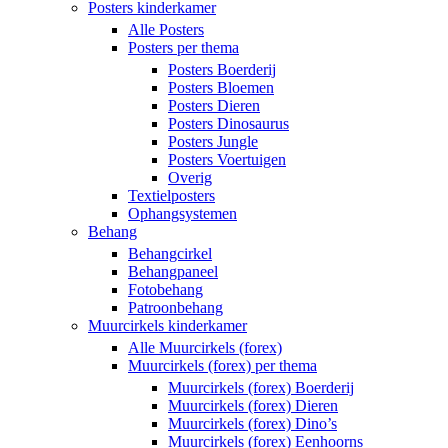
Posters kinderkamer
Alle Posters
Posters per thema
Posters Boerderij
Posters Bloemen
Posters Dieren
Posters Dinosaurus
Posters Jungle
Posters Voertuigen
Overig
Textielposters
Ophangsystemen
Behang
Behangcirkel
Behangpaneel
Fotobehang
Patroonbehang
Muurcirkels kinderkamer
Alle Muurcirkels (forex)
Muurcirkels (forex) per thema
Muurcirkels (forex) Boerderij
Muurcirkels (forex) Dieren
Muurcirkels (forex) Dino’s
Muurcirkels (forex) Eenhoorns