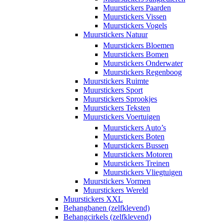
Muurstickers Paarden
Muurstickers Vissen
Muurstickers Vogels
Muurstickers Natuur
Muurstickers Bloemen
Muurstickers Bomen
Muurstickers Onderwater
Muurstickers Regenboog
Muurstickers Ruimte
Muurstickers Sport
Muurstickers Sprookjes
Muurstickers Teksten
Muurstickers Voertuigen
Muurstickers Auto’s
Muurstickers Boten
Muurstickers Bussen
Muurstickers Motoren
Muurstickers Treinen
Muurstickers Vliegtuigen
Muurstickers Vormen
Muurstickers Wereld
Muurstickers XXL
Behangbanen (zelfklevend)
Behangcirkels (zelfklevend)