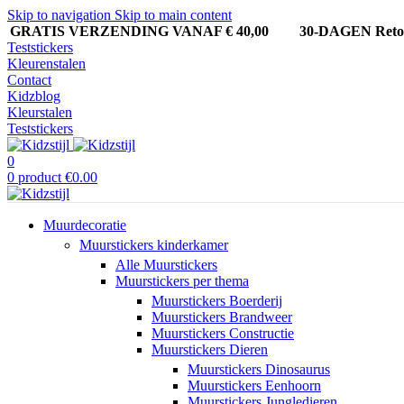
Skip to navigation
Skip to main content
GRATIS VERZENDING VANAF € 40,00
30-DAGEN Ret
Teststickers
Kleurenstalen
Contact
Kidzblog
Kleurstalen
Teststickers
0
0
product
€
0.00
Muurdecoratie
Muurstickers kinderkamer
Alle Muurstickers
Muurstickers per thema
Muurstickers Boerderij
Muurstickers Brandweer
Muurstickers Constructie
Muurstickers Dieren
Muurstickers Dinosaurus
Muurstickers Eenhoorn
Muurstickers Jungledieren