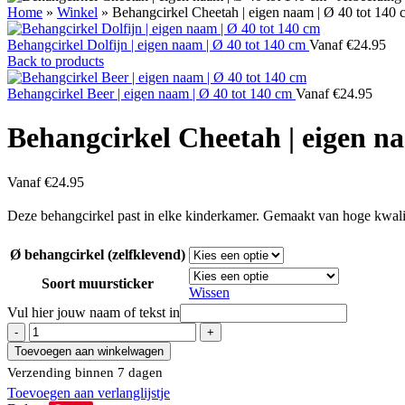
Home
»
Winkel
»
Behangcirkel Cheetah | eigen naam | Ø 40 tot 140 
Behangcirkel Dolfijn | eigen naam | Ø 40 tot 140 cm
Vanaf
€
24.95
Back to products
Behangcirkel Beer | eigen naam | Ø 40 tot 140 cm
Vanaf
€
24.95
Behangcirkel Cheetah | eigen na
Vanaf
€
24.95
Deze behangcirkel past in elke kinderkamer. Gemaakt van hoge kwalite
Ø behangcirkel (zelfklevend)
Soort muursticker
Wissen
Vul hier jouw naam of tekst in
Toevoegen aan winkelwagen
Verzending binnen 7 dagen
Toevoegen aan verlanglijstje