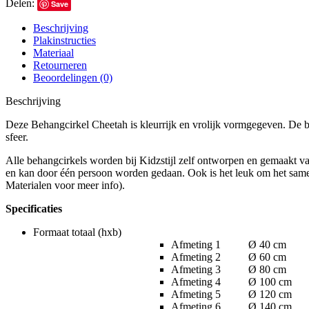
Delen:
Save
Beschrijving
Plakinstructies
Materiaal
Retourneren
Beoordelingen (0)
Beschrijving
Deze Behangcirkel Cheetah is kleurrijk en vrolijk vormgegeven. De beh
sfeer.
Alle behangcirkels worden bij Kidzstijl zelf ontworpen en gemaakt van
en kan door één persoon worden gedaan. Ook is het leuk om het samen 
Materialen voor meer info).
Specificaties
Formaat totaal (hxb)
Afmeting 1 Ø 40 cm
Afmeting 2 Ø 60 cm
Afmeting 3 Ø 80 cm
Afmeting 4 Ø 100 cm
Afmeting 5 Ø 120 cm
Afmeting 6 Ø 140 cm