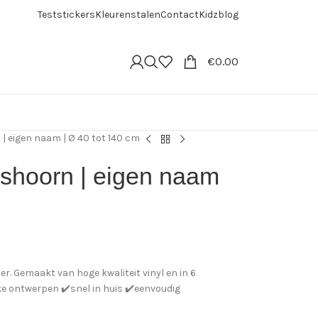
Teststickers
Kleurenstalen
Contact
Kidzblog
€
0.00
| eigen naam | Ø 40 tot 140 cm
shoorn | eigen naam
r. Gemaakt van hoge kwaliteit vinyl en in 6
eke ontwerpen ✔️snel in huis ✔️eenvoudig