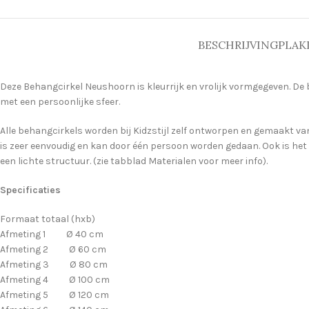
BESCHRIJVING
PLAK
Deze Behangcirkel Neushoorn is kleurrijk en vrolijk vormgegeven. De b
met een persoonlijke sfeer.
Alle behangcirkels worden bij Kidzstijl zelf ontworpen en gemaakt van 
is zeer eenvoudig en kan door één persoon worden gedaan. Ook is het
een lichte structuur. (zie tabblad Materialen voor meer info).
Specificaties
Formaat totaal (hxb)
Afmeting 1 Ø 40 cm
Afmeting 2 Ø 60 cm
Afmeting 3 Ø 80 cm
Afmeting 4 Ø 100 cm
Afmeting 5 Ø 120 cm