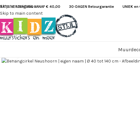
Skip to navigation
RATIS VERZENDING VANAF € 40,00
30-DAGEN Retourgarantie UNIEK en G
Skip to main content
Muurdeco
Klik om te vergroten