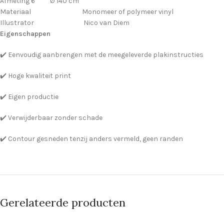
Afmeting 6 Ø 140 cm
Materiaal Monomeer of polymeer vinyl
Illustrator Nico van Diem
Eigenschappen
✔️ Eenvoudig aanbrengen met de meegeleverde plakinstructies
✔️ Hoge kwaliteit print
✔️ Eigen productie
✔️ Verwijderbaar zonder schade
✔️ Contour gesneden tenzij anders vermeld, geen randen
Gerelateerde producten