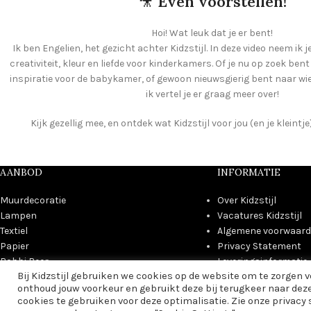
🎥
Even voorstellen!
Hoi! Wat leuk dat je er bent!
Ik ben Engelien, het gezicht achter Kidzstijl. In deze video neem ik j
creativiteit, kleur en liefde voor kinderkamers. Of je nu op zoek ben
inspiratie voor de babykamer, of gewoon nieuwsgierig bent naar wie e
ik vertel je er graag meer over!
Kijk gezellig mee, en ontdek wat Kidzstijl voor jou (en je kleint
AANBOD
INFORMATIE
Muurdecoratie
Over Kidzstijl
Lampen
Vacatures Kidzstijl
Textiel
Algemene voorwaar
Papier
Privacy Statement
Bobbi Beer
Leveringsinformatie
Bij Kidzstijl gebruiken we cookies op de website om te zorgen 
Aanbiedingen
Contact
onthoud jouw voorkeur en gebruikt deze bij terugkeer naar dez
Cadeautips
cookies te gebruiken voor deze optimalisatie. Zie onze privacy