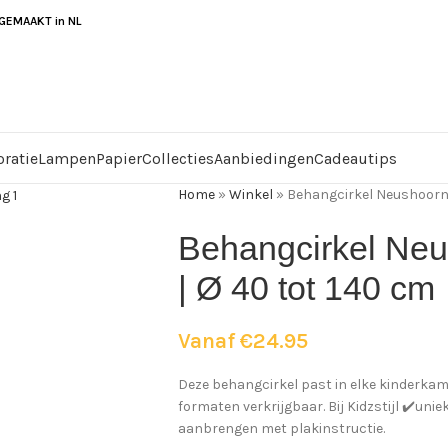
EMAAKT in NL
ratie
Lampen
Papier
Collecties
Aanbiedingen
Cadeautips
Home
»
Winkel
»
Behangcirkel Neushoorn 
Behangcirkel Neu
| Ø 40 tot 140 cm
Vanaf
€
24.95
Deze behangcirkel past in elke kinderkame
formaten verkrijgbaar. Bij Kidzstijl ✔️uni
aanbrengen met plakinstructie.