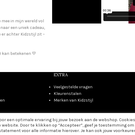
e mee in mijn wereld vol
t naar een uniek cadeau,
r achter Kidzstijl zit –
je) kan betekenen 💛
EXTRA
Veelgestelde vragen
Kleurenstalen
den
Merken van Kidzstijl
voor een optimale ervaring bij jouw bezoek aan de webshop. Cookie
e website. Door te klikken op “Accepteer”, geef je toestemming om 
 statement voor alle informatie hierover. Je kan ook jouw voorkeure
KIDZSTIJL
2024