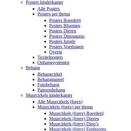
Posters kinderkamer
Alle Posters
Posters per thema
Posters Boerderij
Posters Bloemen
Posters Dieren
Posters Dinosaurus
Posters Jungle
Posters Voertuigen
Overig
Textielposters
Ophangsystemen
Behang
Behangcirkel
Behangpaneel
Fotobehang
Patroonbehang
Muurcirkels kinderkamer
Alle Muurcirkels (forex)
Muurcirkels (forex) per thema
Muurcirkels (forex) Boerderij
Muurcirkels (forex) Dieren
Muurcirkels (forex) Dino’s
Muurcirkels (forex) Eenhoorns