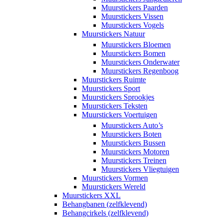
Muurstickers Paarden
Muurstickers Vissen
Muurstickers Vogels
Muurstickers Natuur
Muurstickers Bloemen
Muurstickers Bomen
Muurstickers Onderwater
Muurstickers Regenboog
Muurstickers Ruimte
Muurstickers Sport
Muurstickers Sprookjes
Muurstickers Teksten
Muurstickers Voertuigen
Muurstickers Auto’s
Muurstickers Boten
Muurstickers Bussen
Muurstickers Motoren
Muurstickers Treinen
Muurstickers Vliegtuigen
Muurstickers Vormen
Muurstickers Wereld
Muurstickers XXL
Behangbanen (zelfklevend)
Behangcirkels (zelfklevend)