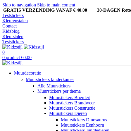
Skip to navigation
Skip to main content
GRATIS VERZENDING VANAF € 40,00
30-DAGEN Ret
Teststickers
Kleurenstalen
Contact
Kidzblog
Kleurstalen
Teststickers
0
0
product
€
0.00
Muurdecoratie
Muurstickers kinderkamer
Alle Muurstickers
Muurstickers per thema
Muurstickers Boerderij
Muurstickers Brandweer
Muurstickers Constructie
Muurstickers Dieren
Muurstickers Dinosaurus
Muurstickers Eenhoorn
Muurstickers Jungledieren