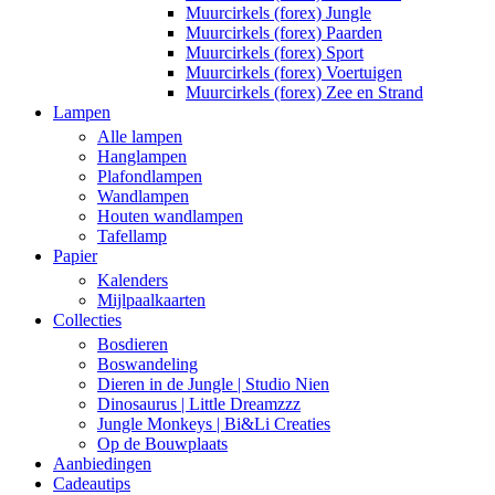
Muurcirkels (forex) Jungle
Muurcirkels (forex) Paarden
Muurcirkels (forex) Sport
Muurcirkels (forex) Voertuigen
Muurcirkels (forex) Zee en Strand
Lampen
Alle lampen
Hanglampen
Plafondlampen
Wandlampen
Houten wandlampen
Tafellamp
Papier
Kalenders
Mijlpaalkaarten
Collecties
Bosdieren
Boswandeling
Dieren in de Jungle | Studio Nien
Dinosaurus | Little Dreamzzz
Jungle Monkeys | Bi&Li Creaties
Op de Bouwplaats
Aanbiedingen
Cadeautips