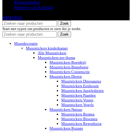
Kleurenstalen
Merken van Kidzstijl
KIDZSTIJL
2024
Zoek
Start met typen om producten te zien die je zoekt.
Zoek
Muurdecoratie
Muurstickers kinderkamer
Alle Muurstickers
Muurstickers per thema
Muurstickers Boerderij
Muurstickers Brandweer
Muurstickers Constructie
Muurstickers Dieren
Muurstickers Dinosaurus
Muurstickers Eenhoorn
Muurstickers Jungledieren
Muurstickers Paarden
Muurstickers Vissen
Muurstickers Vogels
Muurstickers Natuur
Muurstickers Bomen
Muurstickers Bloemen
Muurstickers Regenboog
Muurstickers Ruimte