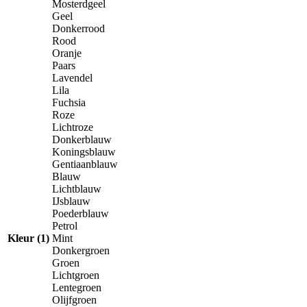
Mosterdgeel
Geel
Donkerrood
Rood
Oranje
Paars
Lavendel
Lila
Fuchsia
Roze
Lichtroze
Donkerblauw
Koningsblauw
Gentiaanblauw
Blauw
Lichtblauw
IJsblauw
Poederblauw
Petrol
Kleur (1)
Mint
Donkergroen
Groen
Lichtgroen
Lentegroen
Olijfgroen