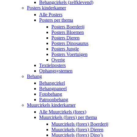
Behangcirkels (zelfklevend)
Posters kinderkamer
Alle Posters
Posters per thema
Posters Boerderij
Posters Bloemen
Posters Dieren
Posters Dinosaurus
Posters Jungle
Posters Voertuigen
Overig
Textielposters
Ophangsystemen
Behang
Behangcirkel
Behangpaneel
Fotobehang
Patroonbehang
Muurcirkels kinderkamer
Alle Muurcirkels (forex)
Muurcirkels (forex) per thema
Muurcirkels (forex) Boerderij
Muurcirkels (forex) Dieren
Muurcirkels (forex) Dino’s