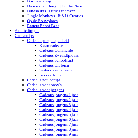
Boswandeling
Dieren in de Jungle | Studio Nien
Dinosaurus | Little Dreamzzz
Jungle Monkeys | Bi&Li Creaties
Op de Bouwplaats
Posters Bobbi Beer
Aanbiedingen
Cadeautips
Cadeaus per gelegenheid
Kraamcadeaus
Cadeaus Communie
Cadeaus Zwemdiploma
Cadeaus Schoolstart
Cadeaus Diploma
Sinterklaas cadeaus
Kerstcadeaus
Cadeaus per leeftijd
Cadeaus voor baby’s
Cadeaus voor jongens
Cadeaus jongens 1 jaar
Cadeaus jongens 2 jaar
Cadeaus jongens 3 jaar
Cadeaus jongens 4 jaar
Cadeaus jongens 5 jaar
Cadeaus jongens 6 jaar
Cadeaus jongens 7 jaar
Cadeaus jongens 8 jaar
Cadeaus jongens 9 jaar