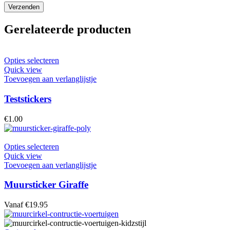
Gerelateerde producten
Dit
Opties selecteren
product
Quick view
heeft
Toevoegen aan verlanglijstje
meerdere
variaties.
Teststickers
Deze
optie
€
1.00
kan
gekozen
worden
Dit
Opties selecteren
op
product
Quick view
de
heeft
Toevoegen aan verlanglijstje
productpagina
meerdere
variaties.
Muursticker Giraffe
Deze
optie
Vanaf
€
19.95
kan
gekozen
worden