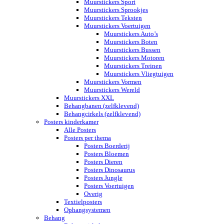
Muurstickers Sport
Muurstickers Sprookjes
Muurstickers Teksten
Muurstickers Voertuigen
Muurstickers Auto’s
Muurstickers Boten
Muurstickers Bussen
Muurstickers Motoren
Muurstickers Treinen
Muurstickers Vliegtuigen
Muurstickers Vormen
Muurstickers Wereld
Muurstickers XXL
Behangbanen (zelfklevend)
Behangcirkels (zelfklevend)
Posters kinderkamer
Alle Posters
Posters per thema
Posters Boerderij
Posters Bloemen
Posters Dieren
Posters Dinosaurus
Posters Jungle
Posters Voertuigen
Overig
Textielposters
Ophangsystemen
Behang