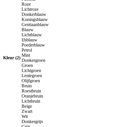
Roze
Lichtroze
Donkerblauw
Koningsblauw
Gentiaanblauw
Blauw
Lichtblauw
IJsblauw
Poederblauw
Petrol
Mint
Kleur (2)
Donkergroen
Groen
Lichtgroen
Lentegroen
Olijfgroen
Bruin
Roestbruin
Oranjebruin
Lichtbruin
Beige
Zwart
Wit
Donkergrijs
Grijs