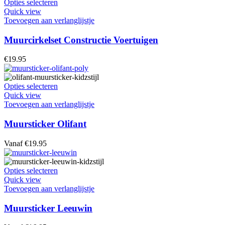
Dit
Opties selecteren
op
product
Quick view
de
heeft
Toevoegen aan verlanglijstje
productpagina
meerdere
variaties.
Muurcirkelset Constructie Voertuigen
Deze
optie
€
19.95
kan
gekozen
worden
Dit
Opties selecteren
op
product
Quick view
de
heeft
Toevoegen aan verlanglijstje
productpagina
meerdere
variaties.
Muursticker Olifant
Deze
optie
Vanaf
€
19.95
kan
gekozen
worden
Dit
Opties selecteren
op
product
Quick view
de
heeft
Toevoegen aan verlanglijstje
productpagina
meerdere
variaties.
Muursticker Leeuwin
Deze
optie