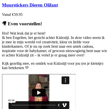
variaties.
Muurstickers Dieren Olifant
Deze
optie
Vanaf
€
59.95
kan
gekozen
🎥
Even voorstellen!
worden
op
Hoi! Wat leuk dat je er bent!
de
Ik ben Engelien, het gezicht achter Kidzstijl. In deze video neem ik
productpagina
je mee in mijn wereld vol creativiteit, kleur en liefde voor
kinderkamers. Of je nu op zoek bent naar een uniek cadeau,
inspiratie voor de babykamer, of gewoon nieuwsgierig bent naar wie
er achter Kidzstijl zit – ik vertel je er graag meer over!
Kijk gezellig mee, en ontdek wat Kidzstijl voor jou (en je kleintje)
kan betekenen 💛