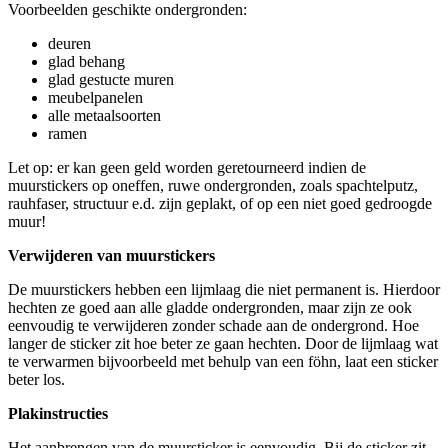
Voorbeelden geschikte ondergronden:
deuren
glad behang
glad gestucte muren
meubelpanelen
alle metaalsoorten
ramen
Let op: er kan geen geld worden geretourneerd indien de
muurstickers op oneffen, ruwe ondergronden, zoals spachtelputz,
rauhfaser, structuur e.d. zijn geplakt, of op een niet goed gedroogde
muur!
Verwijderen van muurstickers
De muurstickers hebben een lijmlaag die niet permanent is. Hierdoor
hechten ze goed aan alle gladde ondergronden, maar zijn ze ook
eenvoudig te verwijderen zonder schade aan de ondergrond. Hoe
langer de sticker zit hoe beter ze gaan hechten. Door de lijmlaag wat
te verwarmen bijvoorbeeld met behulp van een föhn, laat een sticker
beter los.
Plakinstructies
Het aanbrengen van de muursticker is eenvoudig. Bij de sticker zit