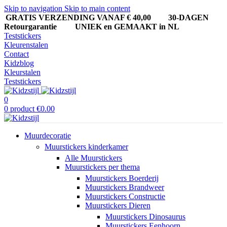
Skip to navigation
Skip to main content
GRATIS VERZENDING VANAF € 40,00
30-DAGEN
Retourgarantie UNIEK en GEMAAKT in NL
Teststickers
Kleurenstalen
Contact
Kidzblog
Kleurstalen
Teststickers
0
0
product
€
0.00
Muurdecoratie
Muurstickers kinderkamer
Alle Muurstickers
Muurstickers per thema
Muurstickers Boerderij
Muurstickers Brandweer
Muurstickers Constructie
Muurstickers Dieren
Muurstickers Dinosaurus
Muurstickers Eenhoorn