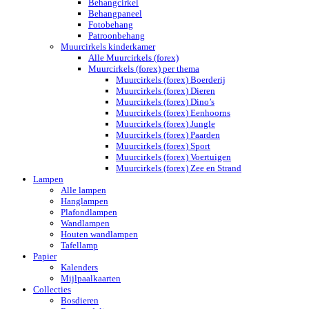
Behangcirkel
Behangpaneel
Fotobehang
Patroonbehang
Muurcirkels kinderkamer
Alle Muurcirkels (forex)
Muurcirkels (forex) per thema
Muurcirkels (forex) Boerderij
Muurcirkels (forex) Dieren
Muurcirkels (forex) Dino’s
Muurcirkels (forex) Eenhoorns
Muurcirkels (forex) Jungle
Muurcirkels (forex) Paarden
Muurcirkels (forex) Sport
Muurcirkels (forex) Voertuigen
Muurcirkels (forex) Zee en Strand
Lampen
Alle lampen
Hanglampen
Plafondlampen
Wandlampen
Houten wandlampen
Tafellamp
Papier
Kalenders
Mijlpaalkaarten
Collecties
Bosdieren