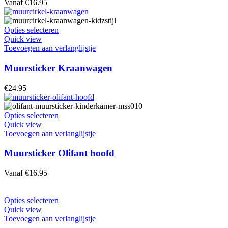
Vanaf
€
16.95
kan
gekozen
worden
Dit
Opties selecteren
op
product
Quick view
de
heeft
Toevoegen aan verlanglijstje
productpagina
meerdere
variaties.
Muursticker Kraanwagen
Deze
optie
€
24.95
kan
gekozen
worden
Dit
Opties selecteren
op
product
Quick view
de
heeft
Toevoegen aan verlanglijstje
productpagina
meerdere
variaties.
Muursticker Olifant hoofd
Deze
optie
Vanaf
€
16.95
kan
gekozen
worden
Dit
Opties selecteren
op
product
Quick view
de
heeft
Toevoegen aan verlanglijstje
productpagina
meerdere