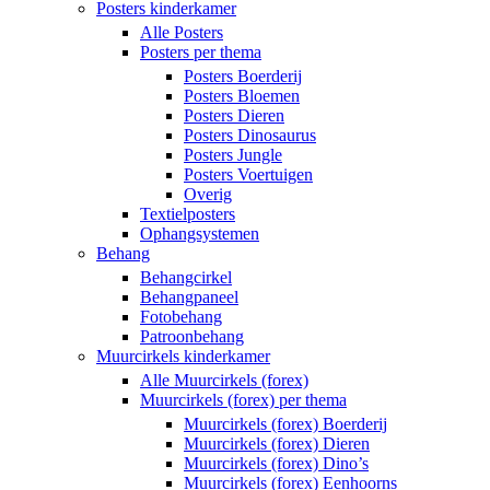
Posters kinderkamer
Alle Posters
Posters per thema
Posters Boerderij
Posters Bloemen
Posters Dieren
Posters Dinosaurus
Posters Jungle
Posters Voertuigen
Overig
Textielposters
Ophangsystemen
Behang
Behangcirkel
Behangpaneel
Fotobehang
Patroonbehang
Muurcirkels kinderkamer
Alle Muurcirkels (forex)
Muurcirkels (forex) per thema
Muurcirkels (forex) Boerderij
Muurcirkels (forex) Dieren
Muurcirkels (forex) Dino’s
Muurcirkels (forex) Eenhoorns