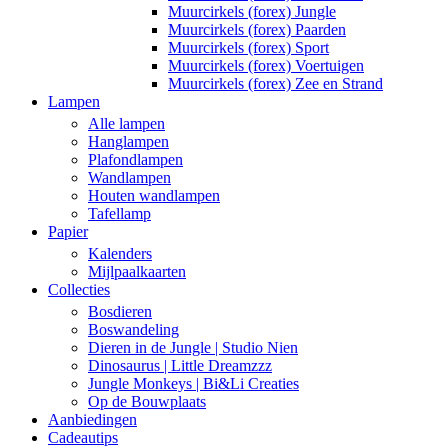
Muurcirkels (forex) Jungle
Muurcirkels (forex) Paarden
Muurcirkels (forex) Sport
Muurcirkels (forex) Voertuigen
Muurcirkels (forex) Zee en Strand
Lampen
Alle lampen
Hanglampen
Plafondlampen
Wandlampen
Houten wandlampen
Tafellamp
Papier
Kalenders
Mijlpaalkaarten
Collecties
Bosdieren
Boswandeling
Dieren in de Jungle | Studio Nien
Dinosaurus | Little Dreamzzz
Jungle Monkeys | Bi&Li Creaties
Op de Bouwplaats
Aanbiedingen
Cadeautips