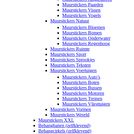
Muurstickers Paarden
Muurstickers Vissen
Muurstickers Vogels
Muurstickers Natuur
Muurstickers Bloemen
Muurstickers Bomen
Muurstickers Onderwater
Muurstickers Regenboog
Muurstickers Ruimte
Muurstickers Sport
Muurstickers Sprookjes
Muurstickers Teksten
Muurstickers Voertuigen
Muurstickers Auto’s
Muurstickers Boten
Muurstickers Bussen
Muurstickers Motoren
Muurstickers Treinen
Muurstickers Vliegtuigen
Muurstickers Vormen
Muurstickers Wereld
Muurstickers XXL
Behangbanen (zelfklevend)
Behangcirkels (zelfklevend)