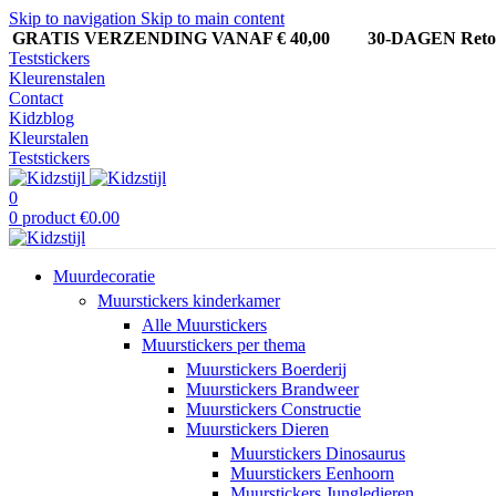
Skip to navigation
Skip to main content
GRATIS VERZENDING VANAF € 40,00
30-DAGEN Ret
Teststickers
Kleurenstalen
Contact
Kidzblog
Kleurstalen
Teststickers
0
0
product
€
0.00
Muurdecoratie
Muurstickers kinderkamer
Alle Muurstickers
Muurstickers per thema
Muurstickers Boerderij
Muurstickers Brandweer
Muurstickers Constructie
Muurstickers Dieren
Muurstickers Dinosaurus
Muurstickers Eenhoorn
Muurstickers Jungledieren