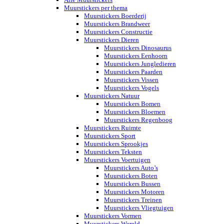
Muurstickers per thema
Muurstickers Boerderij
Muurstickers Brandweer
Muurstickers Constructie
Muurstickers Dieren
Muurstickers Dinosaurus
Muurstickers Eenhoorn
Muurstickers Jungledieren
Muurstickers Paarden
Muurstickers Vissen
Muurstickers Vogels
Muurstickers Natuur
Muurstickers Bomen
Muurstickers Bloemen
Muurstickers Regenboog
Muurstickers Ruimte
Muurstickers Sport
Muurstickers Sprookjes
Muurstickers Teksten
Muurstickers Voertuigen
Muurstickers Auto’s
Muurstickers Boten
Muurstickers Bussen
Muurstickers Motoren
Muurstickers Treinen
Muurstickers Vliegtuigen
Muurstickers Vormen
Muurstickers Wereld