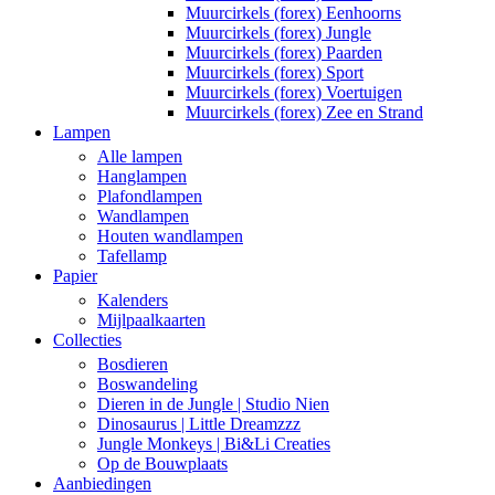
Muurcirkels (forex) Eenhoorns
Muurcirkels (forex) Jungle
Muurcirkels (forex) Paarden
Muurcirkels (forex) Sport
Muurcirkels (forex) Voertuigen
Muurcirkels (forex) Zee en Strand
Lampen
Alle lampen
Hanglampen
Plafondlampen
Wandlampen
Houten wandlampen
Tafellamp
Papier
Kalenders
Mijlpaalkaarten
Collecties
Bosdieren
Boswandeling
Dieren in de Jungle | Studio Nien
Dinosaurus | Little Dreamzzz
Jungle Monkeys | Bi&Li Creaties
Op de Bouwplaats
Aanbiedingen