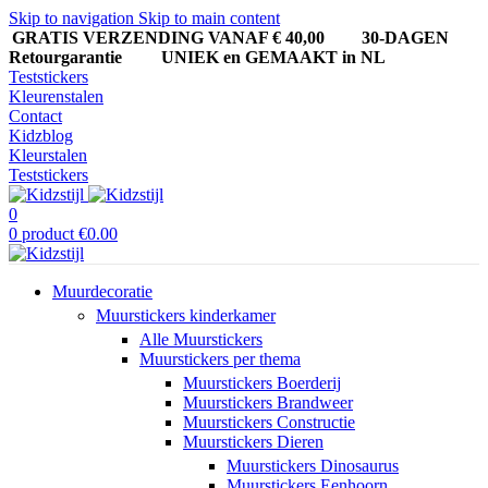
Skip to navigation
Skip to main content
GRATIS VERZENDING VANAF € 40,00
30-DAGEN
Retourgarantie UNIEK en GEMAAKT in NL
Teststickers
Kleurenstalen
Contact
Kidzblog
Kleurstalen
Teststickers
0
0
product
€
0.00
Muurdecoratie
Muurstickers kinderkamer
Alle Muurstickers
Muurstickers per thema
Muurstickers Boerderij
Muurstickers Brandweer
Muurstickers Constructie
Muurstickers Dieren
Muurstickers Dinosaurus
Muurstickers Eenhoorn