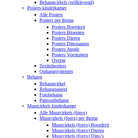
Behangcirkels (zelfklevend)
Posters kinderkamer
Alle Posters
Posters per thema
Posters Boerderij
Posters Bloemen
Posters Dieren
Posters Dinosaurus
Posters Jungle
Posters Voertuigen
Overig
Textielposters
Ophangsystemen
Behang
Behangcirkel
Behangpaneel
Fotobehang
Patroonbehang
Muurcirkels kinderkamer
Alle Muurcirkels (forex)
Muurcirkels (forex) per thema
Muurcirkels (forex) Boerderij
Muurcirkels (forex) Dieren
Muurcirkels (forex) Dino’s