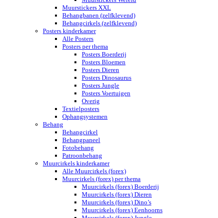
Muurstickers XXL
Behangbanen (zelfklevend)
Behangcirkels (zelfklevend)
Posters kinderkamer
Alle Posters
Posters per thema
Posters Boerderij
Posters Bloemen
Posters Dieren
Posters Dinosaurus
Posters Jungle
Posters Voertuigen
Overig
Textielposters
Ophangsystemen
Behang
Behangcirkel
Behangpaneel
Fotobehang
Patroonbehang
Muurcirkels kinderkamer
Alle Muurcirkels (forex)
Muurcirkels (forex) per thema
Muurcirkels (forex) Boerderij
Muurcirkels (forex) Dieren
Muurcirkels (forex) Dino’s
Muurcirkels (forex) Eenhoorns
Muurcirkels (forex) Jungle