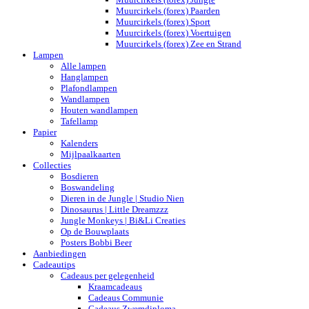
Muurcirkels (forex) Paarden
Muurcirkels (forex) Sport
Muurcirkels (forex) Voertuigen
Muurcirkels (forex) Zee en Strand
Lampen
Alle lampen
Hanglampen
Plafondlampen
Wandlampen
Houten wandlampen
Tafellamp
Papier
Kalenders
Mijlpaalkaarten
Collecties
Bosdieren
Boswandeling
Dieren in de Jungle | Studio Nien
Dinosaurus | Little Dreamzzz
Jungle Monkeys | Bi&Li Creaties
Op de Bouwplaats
Posters Bobbi Beer
Aanbiedingen
Cadeautips
Cadeaus per gelegenheid
Kraamcadeaus
Cadeaus Communie
Cadeaus Zwemdiploma