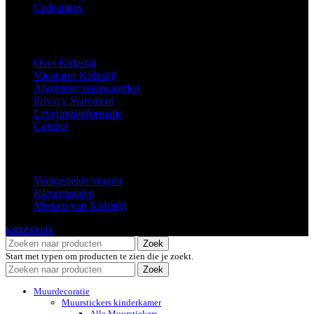
Cadeautips
Informatie
Over Kidzstijl
Vacatures Kidzstijl
Algemene voorwaarden
Privacy Statement
Leveringsinformatie
Contact
Extra
Veelgestelde vragen
Kleurenstalen
Merken van Kidzstijl
KIDZSTIJL
2024
Zoek
Start met typen om producten te zien die je zoekt.
Zoek
Muurdecoratie
Muurstickers kinderkamer
Alle Muurstickers