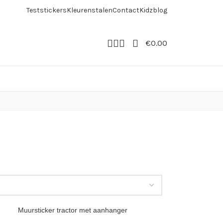
Teststickers
Kleurenstalen
Contact
Kidzblog
€
0.00
Muursticker tractor met aanhanger