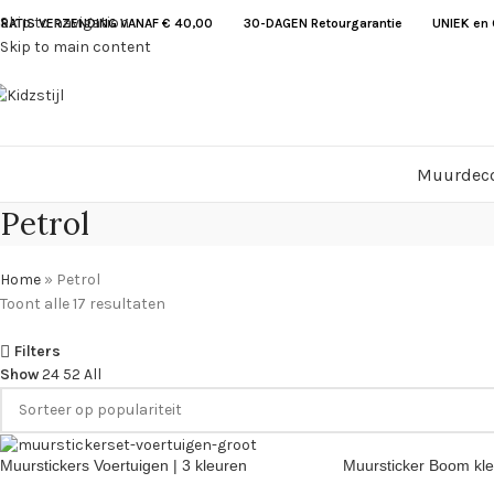
Skip to navigation
RATIS VERZENDING VANAF € 40,00
30-DAGEN Retourgarantie UNIEK en G
Skip to main content
Muurdeco
Petrol
Home
»
Petrol
Toont alle 17 resultaten
Filters
Show
24
52
All
Muurstickers Voertuigen | 3 kleuren
Muursticker Boom kle