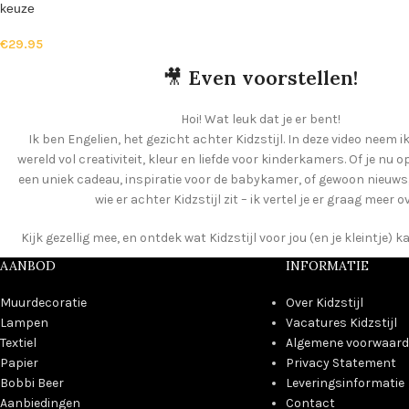
keuze
€
29.95
🎥
Even voorstellen!
Hoi! Wat leuk dat je er bent!
Ik ben Engelien, het gezicht achter Kidzstijl. In deze video neem ik
wereld vol creativiteit, kleur en liefde voor kinderkamers. Of je nu 
een uniek cadeau, inspiratie voor de babykamer, of gewoon nieuws
wie er achter Kidzstijl zit – ik vertel je er graag meer o
Kijk gezellig mee, en ontdek wat Kidzstijl voor jou (en je kleintje)
AANBOD
INFORMATIE
Muurdecoratie
Over Kidzstijl
Lampen
Vacatures Kidzstijl
Textiel
Algemene voorwaar
Papier
Privacy Statement
Bobbi Beer
Leveringsinformatie
Aanbiedingen
Contact