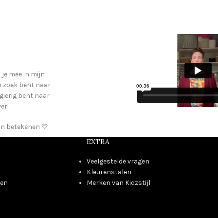
 je mee in mijn
op zoek bent naar
gierig bent naar
ver!
 kan betekenen 💛
EXTRA
Veelgestelde vragen
Kleurenstalen
den
Merken van Kidzstijl