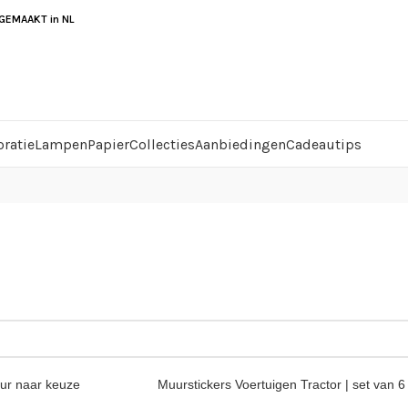
EMAAKT in NL
ratie
Lampen
Papier
Collecties
Aanbiedingen
Cadeautips
ur naar keuze
Muurstickers Voertuigen Tractor | set van 6