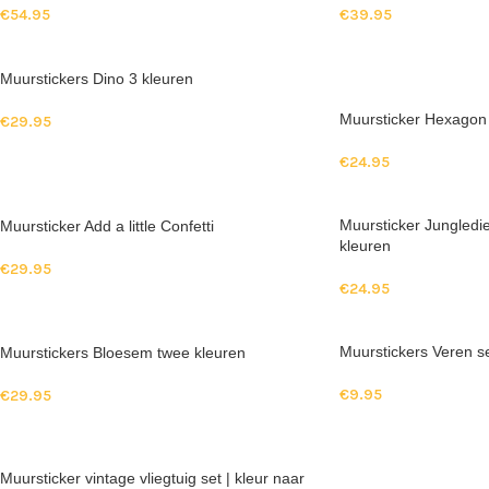
€
54.95
€
39.95
Muurstickers Dino 3 kleuren
Muursticker Hexago
€
29.95
€
24.95
Muursticker Jungledie
Muursticker Add a little Confetti
kleuren
€
29.95
€
24.95
Muurstickers Veren s
Muurstickers Bloesem twee kleuren
€
9.95
€
29.95
Muursticker vintage vliegtuig set | kleur naar